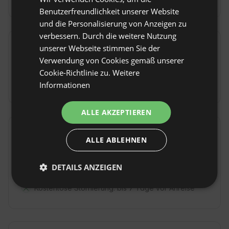
SPANISH
Benutzerfreundlichkeit unserer Website
POLISH
und die Personalisierung von Anzeigen zu
verbessern. Durch die weitere Nutzung
GERMAN
unserer Webseite stimmen Sie der
Mahlzeiten
ITALIAN
Verwendung von Cookies gemäß unserer
Was du vor Ort essen kannst
FRENCH
Cookie-Richtlinie zu.
Weitere
Frühstück
(400 PLN / pro Tag)
Informationen
CZECH
DUTCH
ALLE AKZEPTIEREN
SLOVAK
Hausregeln
ALLE ABLEHNEN
Check-in: 16:00 bis 22:00
DETAILS ANZEIGEN
Check-out: Bis 12:00
Kostenlose Stornierung:
bis 7 Tage vor Anreise