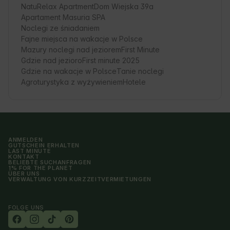
NatuRelax Apartment
Dom Wiejska 39a
Apartament Masuria SPA
Noclegi ze śniadaniem
Fajne miejsca na wakacje w Polsce
Mazury noclegi nad jeziorem
First Minute
Gdzie nad jezioro
First minute 2025
Gdzie na wakacje w Polsce
Tanie noclegi
Agroturystyka z wyżywieniem
Hotele
ANMELDEN
GUTSCHEIN ERHALTEN
LAST MINUTE
KONTAKT
BELIEBTE SUCHANFRAGEN
1% FOR THE PLANET
ÜBER UNS
VERWALTUNG VON KURZZEITVERMIETUNGEN
FOLGE UNS