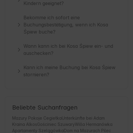
Kindern geeignet?
Bekomme ich sofort eine
Buchungsbestätigung, wenn ich Kosa
Śpiew buche?
Wann kann ich bei Kosa Śpiew ein- und
auschecken?
Kann ich meine Buchung bei Kosa Śpiew
stornieren?
Beliebte Suchanfragen
Mazury Pokoje Cegiełka
Unterkünfte bei Adam
Kraina Alkos
Gościniec Szuwary
Willa Hermanówka
Apartamenty Szelągówka
Dom na Mazurach Pilec