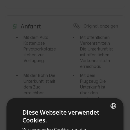
Anfahrt
Original anzeigen
Mit dem Auto
Mit öffentlichen
Kostenlose
Verkehrsmitteln
Privatparkplätze
Die Unterkunft ist
stehen zur
mit öffentlichen
Verfügung.
Verkehrsmitteln
erreichbar.
Mit der Bahn
Die
Mit dem
Unterkunft ist mit
Flugzeug
Die
dem Zug
Unterkunft ist
erreichbar.
über den
nächstgelegenen
Flughafen
erreichbar.
Diese Webseite verwendet
Olsztyn-Mazury
Cookies.
ENGLISH
Flughafen ist 37
Meilen entfernt.
Wir verwenden Cookies, um die