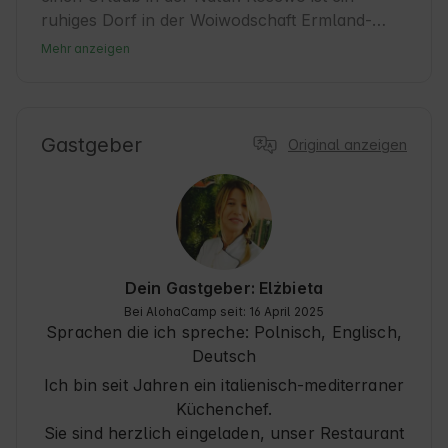
ruhiges Dorf in der Woiwodschaft Ermland-
Masuren, das für seine schöne Landschaft und 
Mehr anzeigen
freundliche Atmosphäre bekannt ist. Es ist ein 
hervorragender Ausgangspunkt für Gäste, die 
Ruhe und Kontakt zur Natur suchen. In der 
Umgebung gibt es zahlreiche Wander- und 
Gastgeber
Original anzeigen
Radwege sowie lokale Touristenattraktionen. 
Die Gäste werden die komfortable Unterkunft 
und die Nähe zu den Seen zu schätzen wissen, 
die zur Entspannung und aktiven Erholung 
einladen. Lernen Sie die lokalen Traditionen 
kennen und probieren Sie die regionale Küche.
Dein Gastgeber: Elżbieta
Bei AlohaCamp seit: 16 April 2025
Sprachen die ich spreche:
Polnisch, Englisch,
Deutsch
Ich bin seit Jahren ein italienisch-mediterraner
Küchenchef.
Sie sind herzlich eingeladen, unser Restaurant