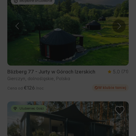
Bezpłatne anulowanie
Blizberg 77 - Jurty w Górach Izerskich
5.0
(71)
Gierczyn, dolnośląskie, Polska
€126
W klubie taniej
Cena od
/noc
Ulubieniec Gości