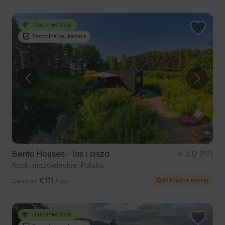
Ulubieniec Gości
Bezpłatne anulowanie
Bento Houses - las i cisza
5.0
(90)
Kąck, mazowieckie, Polska
€111
W klubie taniej
Cena od
/noc
Ulubieniec Gości