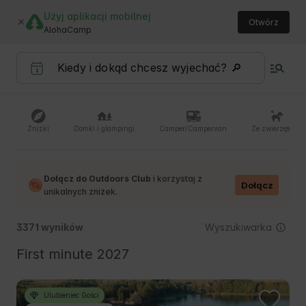
Użyj aplikacji mobilnej
Otwórz
AlohaCamp
Zniżki
Domki i glampingi
Camper/Campervan
Ze zwierzętami
Dołącz do Outdoors Club
i korzystaj z
Dołącz
unikalnych zniżek.
Wyszukiwarka
3371 wyników
First minute 2027
Ulubieniec Gości