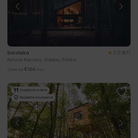
boroteka
5.0
(87)
Kolonia Karczmy, łódzkie, Polska
€164
Cena od
/noc
Śniadanie w cenie
Bezpłatne anulowanie