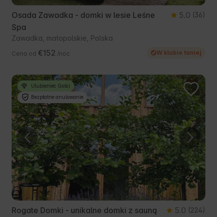
Osada Zawadka - domki w lesie Leśne
5.0
(36)
Spa
Zawadka, małopolskie, Polska
€152
W klubie taniej
Cena od
/noc
Ulubieniec Gości
Bezpłatne anulowanie
Rogate Domki - unikalne domki z sauną
5.0
(224)