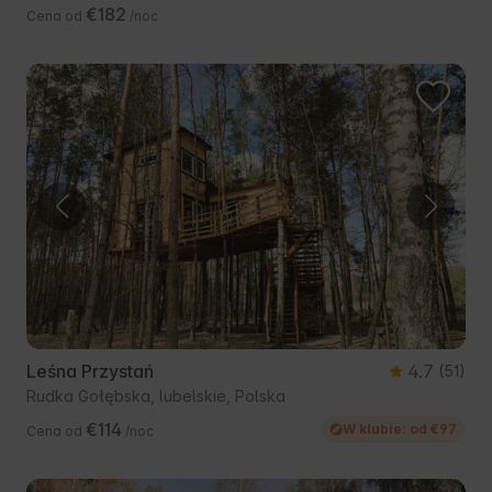
€182
Cena od
/noc
Leśna Przystań
4.7
(51)
Rudka Gołębska, lubelskie, Polska
€114
W klubie: od €97
Cena od
/noc