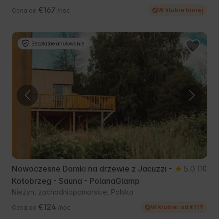
€167
W klubie taniej
Cena od
/noc
Bezpłatne anulowanie
Nowoczesne Domki na drzewie z Jacuzzi -
5.0
(11)
Kołobrzeg - Sauna - PolanaGlamp
Nieżyn, zachodniopomorskie, Polska
€124
W klubie: od €119
Cena od
/noc