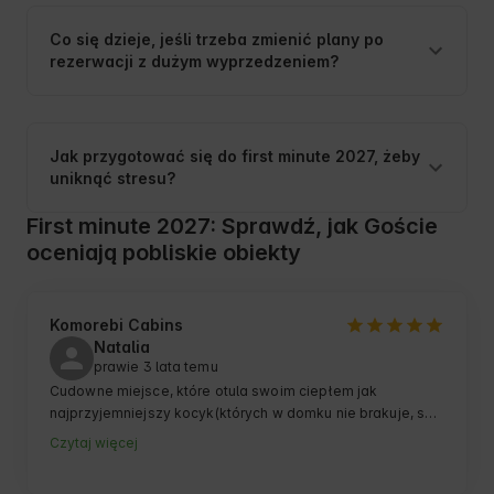
Co się dzieje, jeśli trzeba zmienić plany po
rezerwacji z dużym wyprzedzeniem?
Jak przygotować się do first minute 2027, żeby
uniknąć stresu?
First minute 2027: Sprawdź, jak Goście
oceniają pobliskie obiekty
Komorebi Cabins
Natalia
prawie 3 lata temu
Cudowne miejsce, które otula swoim ciepłem jak 
najprzyjemniejszy kocyk(których w domku nie brakuje, są 
wszędzie 🫶🏻). 

Czytaj więcej
To miejsce celebracji każdej chwili!