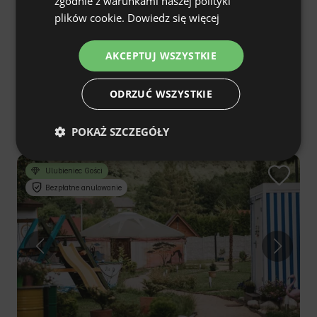
zgodnie z warunkami naszej polityki
FRENCH
plików cookie.
Dowiedz się więcej
CZECH
AKCEPTUJ WSZYSTKIE
DUTCH
Domy na drzewach - Stara Kuźnia
5.0
(63)
Pstrągownia
SLOVAK
ODRZUĆ WSZYSTKIE
Pstrągowa, podkarpackie, Polska
€139
Cena od
/noc
POKAŻ SZCZEGÓŁY
Ulubieniec Gości
Bezpłatne anulowanie