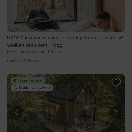
UKOI Mikrozen w lesie - przytulny domek z
4.9
(49)
wielkim widokiem - Kręgi
Kręgi, mazowieckie, Polska
€76
Cena od
/noc
Ulubieniec Gości
Bezpłatne anulowanie