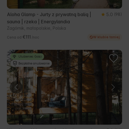
Aloha Glamp - Jurty z prywatną balią |
5.0
(98)
sauna | rzeka | Energylandia
Zagórnik, małopolskie, Polska
€111
W klubie taniej
Cena od
/noc
Ulubieniec Gości
Bezpłatne anulowanie