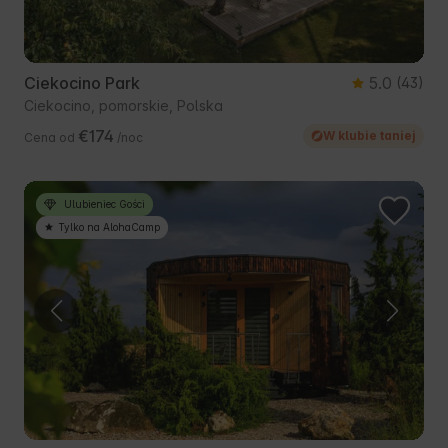
Ciekocino Park
5.0
(43)
Ciekocino, pomorskie, Polska
€174
W klubie taniej
Cena od
/noc
Ulubieniec Gości
Tylko na AlohaCamp