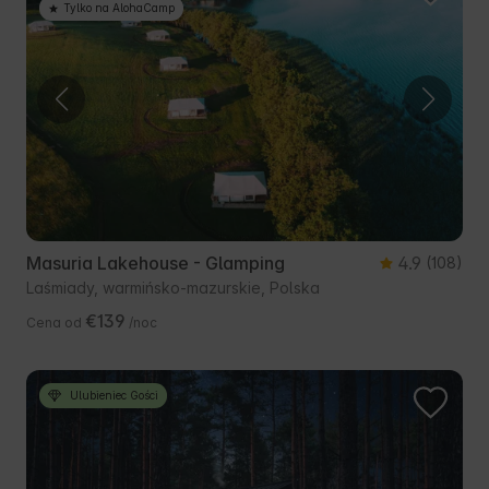
Tylko na AlohaCamp
Masuria Lakehouse - Glamping
4.9
(108)
Laśmiady, warmińsko-mazurskie, Polska
€139
Cena od
/noc
Ulubieniec Gości