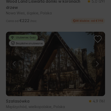
Wood Land Liswarta domki w koronach
5.0
(29)
drzew
Nowa Wieś, śląskie, Polska
€222
W klubie: od €198
Cena od
/noc
Ulubieniec Gości
Bezpłatne anulowanie
Szałasówka
4.9
(16)
Międzychód, wielkopolskie, Polska