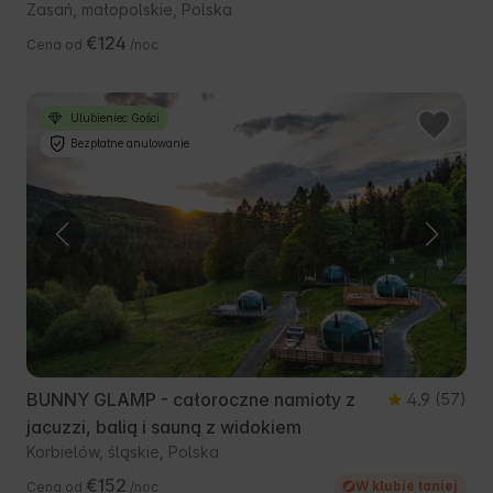
Zasań, małopolskie, Polska
€124
Cena od
/noc
Ulubieniec Gości
Bezpłatne anulowanie
BUNNY GLAMP - całoroczne namioty z
4.9
(57)
jacuzzi, balią i sauną z widokiem
Korbielów, śląskie, Polska
€152
W klubie taniej
Cena od
/noc