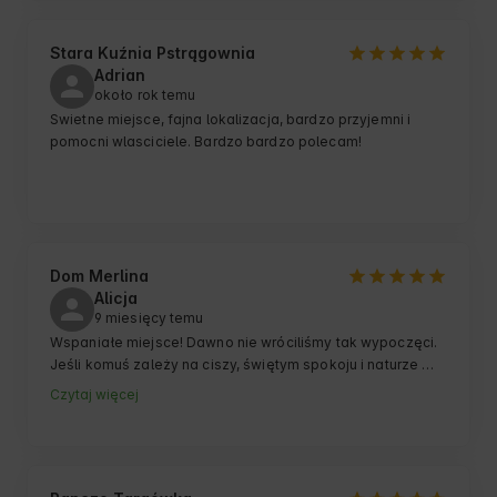
Stara Kuźnia Pstrągownia
Adrian
około rok temu
Swietne miejsce, fajna lokalizacja, bardzo przyjemni i 
pomocni wlasciciele. Bardzo bardzo polecam!
Dom Merlina
Alicja
9 miesięcy temu
Wspaniałe miejsce! Dawno nie wróciliśmy tak wypoczęci. 
Jeśli komuś zależy na ciszy, świętym spokoju i naturze 
wokół, to to jest odpowiedni adres. A jeśli kochacie 
Czytaj więcej
dźwięk geamofonu lub pianina to będziecie zachwyceni :) 
Idealne miejsce na przyjazd z psem - duży ogród 
szczelnie zamknięty płotem i wiele tras spacerowych w 
okolicy. Na pewno przyjedziemy ponownie i to 