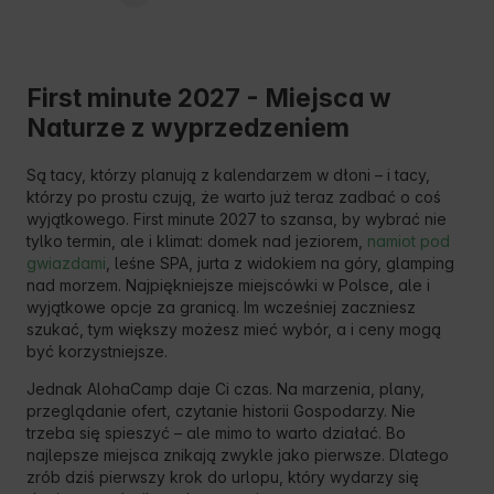
First minute 2027 - Miejsca w
Naturze z wyprzedzeniem
Są tacy, którzy planują z kalendarzem w dłoni – i tacy,
którzy po prostu czują, że warto już teraz zadbać o coś
wyjątkowego. First minute 2027 to szansa, by wybrać nie
tylko termin, ale i klimat: domek nad jeziorem,
namiot pod
gwiazdami
, leśne SPA, jurta z widokiem na góry, glamping
nad morzem. Najpiękniejsze miejscówki w Polsce, ale i
wyjątkowe opcje za granicą. Im wcześniej zaczniesz
szukać, tym większy możesz mieć wybór, a i ceny mogą
być korzystniejsze.
Jednak AlohaCamp daje Ci czas. Na marzenia, plany,
przeglądanie ofert, czytanie historii Gospodarzy. Nie
trzeba się spieszyć – ale mimo to warto działać. Bo
najlepsze miejsca znikają zwykle jako pierwsze. Dlatego
zrób dziś pierwszy krok do urlopu, który wydarzy się