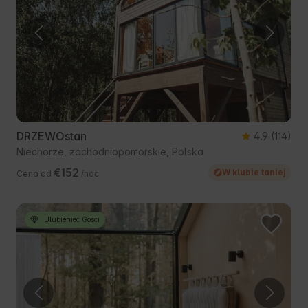
DRZEWOstan
4.9
(114)
Niechorze, zachodniopomorskie, Polska
€152
W klubie taniej
Cena od
/noc
Ulubieniec Gości