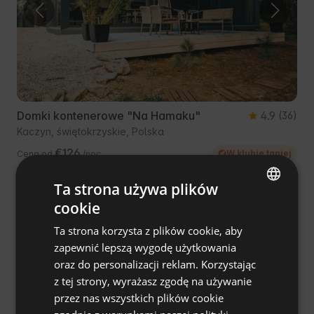
Domki kontenerowe "Na Hamaku"
4.9
(36)
Kaczyn, świętokrzyskie, Polska
€126
W klubie taniej
Cena od
/noc
Ta strona używa plików
Ulubieniec Gości
cookie
ENGLISH
Dostępne pyszne posiłki
Ta strona korzysta z plików cookie, aby
SPANISH
zapewnić lepszą wygodę użytkowania
POLISH
oraz do personalizacji reklam. Korzystając
z tej strony, wyrażasz zgodę na używanie
GERMAN
przez nas wszystkich plików cookie
ITALIAN