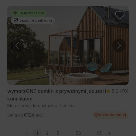
Ulubieniec Gości
Bezpłatne anulowanie
wymarzONE domki- z prywatnymi jacuzzi i
5.0
(70)
kominkiem
Marciszów, dolnośląskie, Polska
€126
W klubie taniej
Cena od
/noc
1
2
3
...
58
...
113