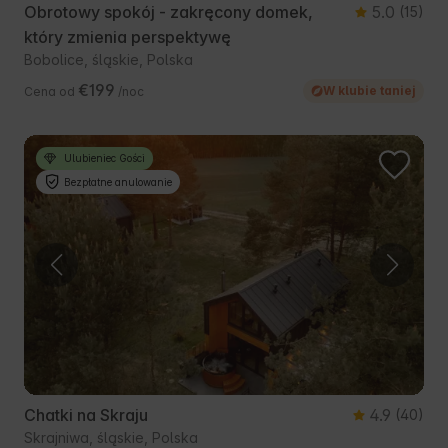
Obrotowy spokój - zakręcony domek,
5.0
(15)
który zmienia perspektywę
Bobolice, śląskie, Polska
€199
W klubie taniej
Cena od
/noc
Ulubieniec Gości
Bezpłatne anulowanie
Chatki na Skraju
4.9
(40)
Skrajniwa, śląskie, Polska