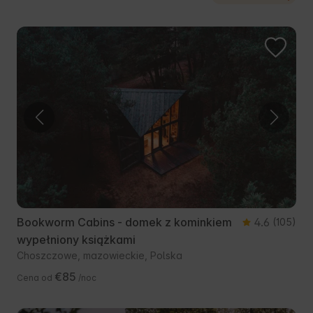
Bookworm Cabins - domek z kominkiem
4.6
(105)
wypełniony książkami
Choszczowe, mazowieckie, Polska
€85
Cena od
/noc