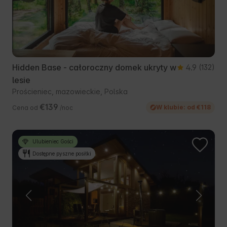
Hidden Base - całoroczny domek ukryty w
4.9
(132)
lesie
Prościeniec, mazowieckie, Polska
€139
W klubie: od €118
Cena od
/noc
Ulubieniec Gości
Dostępne pyszne posiłki