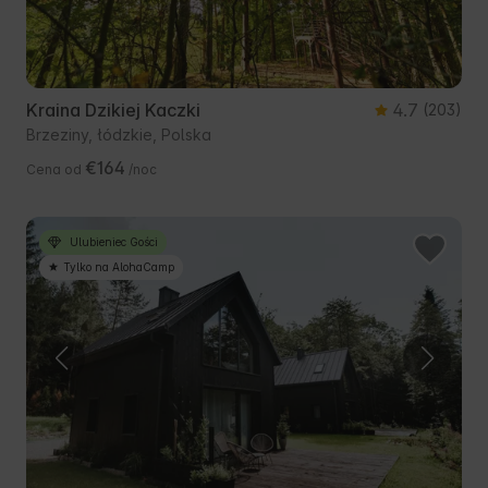
Kraina Dzikiej Kaczki
4.7
(203)
Brzeziny, łódzkie, Polska
€164
Cena od
/noc
Ulubieniec Gości
Tylko na AlohaCamp