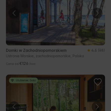
Domki w Zachodniopomorskiem
4.6
(48)
Ustronie Morskie, zachodniopomorskie, Polska
€126
Cena od
/noc
Ulubieniec Gości