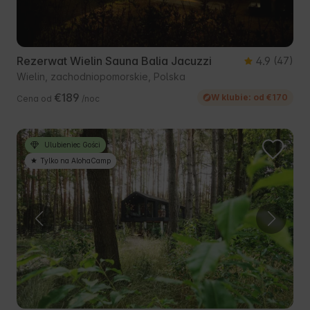
Rezerwat Wielin Sauna Balia Jacuzzi
4.9
(47)
Wielin, zachodniopomorskie, Polska
€189
W klubie: od €170
Cena od
/noc
Ulubieniec Gości
Tylko na AlohaCamp