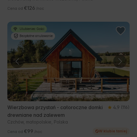
€126
Cena od
/noc
Ulubieniec Gości
Bezpłatne anulowanie
Wierzbowa przystań - całoroczne domki
4.9
(116)
drewniane nad zalewem
Czchów, małopolskie, Polska
€99
W klubie taniej
Cena od
/noc