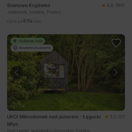
Sosnowa Kryjówka
4.8
(180)
Jamborek, łódzkie, Polska
€114
Cena od
/noc
Ulubieniec Gości
Bezpłatne anulowanie
UKOI Mikrodomek nad jeziorem - Łęgucki
5.0
(21)
Młyn
Gietrzwałd, warmińsko-mazurskie, Polska