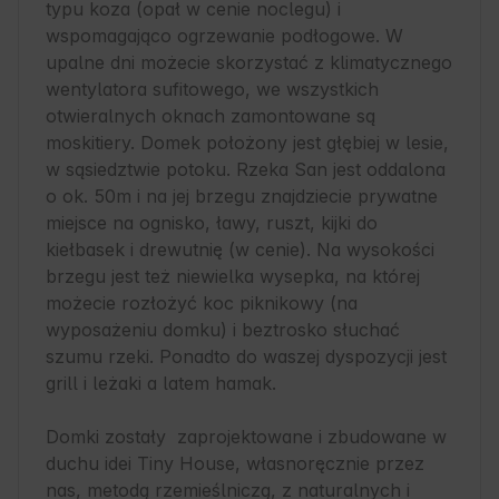
typu koza (opał w cenie noclegu) i 
wspomagająco ogrzewanie podłogowe. W 
upalne dni możecie skorzystać z klimatycznego 
wentylatora sufitowego, we wszystkich 
otwieralnych oknach zamontowane są 
moskitiery. Domek położony jest głębiej w lesie, 
w sąsiedztwie potoku. Rzeka San jest oddalona 
o ok. 50m i na jej brzegu znajdziecie prywatne 
miejsce na ognisko, ławy, ruszt, kijki do 
kiełbasek i drewutnię (w cenie). Na wysokości 
brzegu jest też niewielka wysepka, na której 
możecie rozłożyć koc piknikowy (na 
wyposażeniu domku) i beztrosko słuchać 
szumu rzeki. Ponadto do waszej dyspozycji jest 
grill i leżaki a latem hamak.

Domki zostały  zaprojektowane i zbudowane w 
duchu idei Tiny House, własnoręcznie przez 
nas, metodą rzemieślniczą, z naturalnych i 