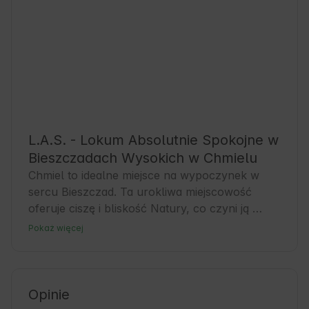
L.A.S. - Lokum Absolutnie Spokojne w
Bieszczadach Wysokich w Chmielu
Chmiel to idealne miejsce na wypoczynek w 
sercu Bieszczad. Ta urokliwa miejscowość 
oferuje ciszę i bliskość Natury, co czyni ją 
doskonałą bazą dla miłośników turystyki i 
Pokaż więcej
aktywnego wypoczynku. Goście mogą liczyć na 
komfortowe zakwaterowanie w małych 
chatkach zaszytych w lesie, nad brzegiem 
Sanu. Domki są od siebie znacznie oddalone, 
Opinie
przedzielone gąszczem lasu, położone na 