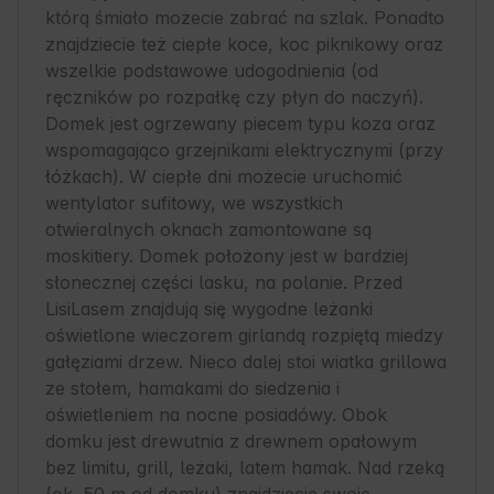
którą śmiało możecie zabrać na szlak. Ponadto 
znajdziecie też ciepłe koce, koc piknikowy oraz 
wszelkie podstawowe udogodnienia (od 
ręczników po rozpałkę czy płyn do naczyń). 
Domek jest ogrzewany piecem typu koza oraz 
wspomagająco grzejnikami elektrycznymi (przy 
łóżkach). W ciepłe dni możecie uruchomić 
wentylator sufitowy, we wszystkich 
otwieralnych oknach zamontowane są 
moskitiery. Domek położony jest w bardziej 
słonecznej części lasku, na polanie. Przed 
LisiLasem znajdują się wygodne leżanki 
oświetlone wieczorem girlandą rozpiętą miedzy 
gałęziami drzew. Nieco dalej stoi wiatka grillowa 
ze stołem, hamakami do siedzenia i 
oświetleniem na nocne posiadówy. Obok 
domku jest drewutnia z drewnem opałowym 
bez limitu, grill, leżaki, latem hamak. Nad rzeką 