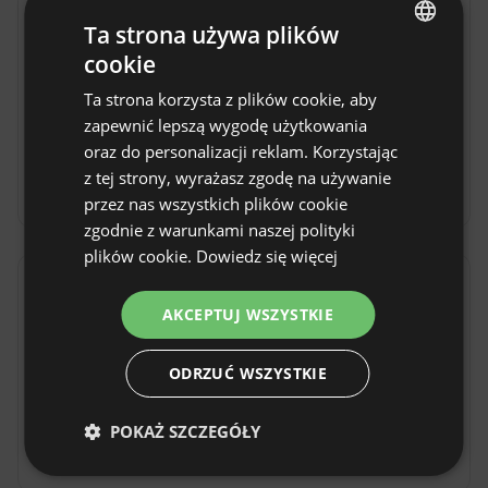
Okolica
Ta strona używa plików
cookie
ENGLISH
Jezioro
35km
Lasy
na miejscu
Ta strona korzysta z plików cookie, aby
Góry
na miejscu
Rzeka
na
SPANISH
zapewnić lepszą wygodę użytkowania
miejscu
POLISH
oraz do personalizacji reklam. Korzystając
Rezerwat
z tej strony, wyrażasz zgodę na używanie
GERMAN
przyrody
7km
przez nas wszystkich plików cookie
ITALIAN
zgodnie z warunkami naszej polityki
FRENCH
plików cookie.
Dowiedz się więcej
CZECH
Dojazd
AKCEPTUJ WSZYSTKIE
DUTCH
Samochodem
Komunikacją
miejską
Dojazd
SLOVAK
ODRZUĆ WSZYSTKIE
do Lutowisk lub
Ustrzyk Dolnych.
Oferujemy
POKAŻ SZCZEGÓŁY
podwózkę :)