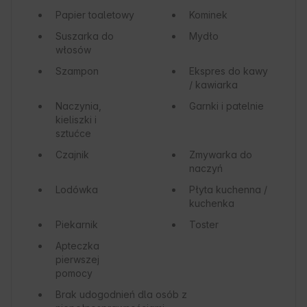
Papier toaletowy
Kominek
Suszarka do
Mydło
włosów
Szampon
Ekspres do kawy
/ kawiarka
Naczynia,
Garnki i patelnie
kieliszki i
sztućce
Czajnik
Zmywarka do
naczyń
Lodówka
Płyta kuchenna /
kuchenka
Piekarnik
Toster
Apteczka
pierwszej
pomocy
Brak udogodnień dla osób z