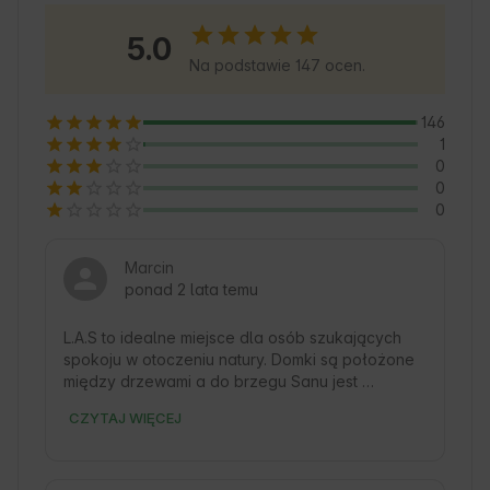
uboczu, dzięki czemu gwarantujemy ciszę i 
5.0
prywatność. Dodatkowym atutem jest łatwy 
Na podstawie 147 ocen.
dostęp do licznych szlaków pieszych i 
rowerowych.  To miejsce, gdzie Natura spotyka 
146
spokój, a każdy dzień przynosi nowe odkrycia 
1
🌿.
0
0
0
Marcin
ponad 2 lata temu
L.A.S to idealne miejsce dla osób szukających 
spokoju w otoczeniu natury. Domki są położone 
między drzewami a do brzegu Sanu jest 
dosłownie kilkadziesiąt kroków. Może to być też 
CZYTAJ WIĘCEJ
świetne miejsce wypadowe na dłuższe 
wycieczki po okolicy.  Domek LisiLas, w ktorym 
mieliśmy przyjemność mieszkać, jest idealny dla 