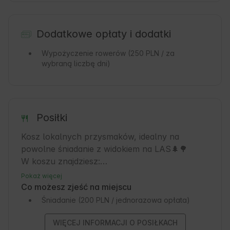
Dodatkowe opłaty i dodatki
Wypożyczenie rowerów
(250 PLN / za
wybraną liczbę dni)
Posiłki
Kosz lokalnych przysmaków, idealny na 
powolne śniadanie z widokiem na LAS🌲🌳

W koszu znajdziesz:

- domowy chleb na zakwasie, który wypiekamy 
Pokaż więcej
sami

Co możesz zjeść na miejscu
- masełko z czosnkiem niedźwiedzim 

Śniadanie
(200 PLN / jednorazowa opłata)
- ser typu oscypek owczy / krowi ok 350g

- dżem domowy truskawkowy/
WIĘCEJ INFORMACJI O POSIŁKACH