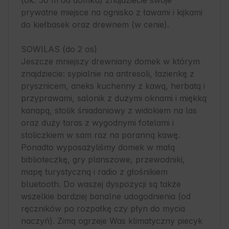
(ok. 50 m od domku) znajdziecie swoje 
prywatne miejsce na ognisko z ławami i kijkami 
do kiełbasek oraz drewnem (w cenie).

SOWILAS (do 2 os)

Jeszcze mniejszy drewniany domek w którym 
znajdziecie: sypialnie na antresoli, łazienkę z 
prysznicem, aneks kuchenny z kawą, herbatą i 
przyprawami, salonik z dużymi oknami i miękką 
kanapą, stolik śniadaniowy z widokiem na las 
oraz duży taras z wygodnymi fotelami i 
stoliczkiem w sam raz na poranną kawę. 
Ponadto wyposażyliśmy domek w małą 
biblioteczkę, gry planszowe, przewodniki, 
mapę turystyczną i radio z głośnikiem 
bluetooth. Do waszej dyspozycji są także 
wszelkie bardziej banalne udogodnienia (od 
ręczników po rozpałkę czy płyn do mycia 
naczyń). Zimą ogrzeje Was klimatyczny piecyk 