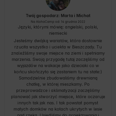
segregacja śmieci i ogólnie ekologiczne 
podejście.

Właściciele są bardzo uprzejmi i kontaktowi. 

Twój gospodarz: Marta i Michał
W okolicy znajduje się jeden, całkiem nieźle 
Na AlohaCamp od: 14 grudnia 2022
wyposażony sklep, natomiast po większe 
Języki, którymi mówię:
angielski, polski,
zakupy trzeba się wybrać do Lutowisk, 
niemiecki
oddalonych o około 20km. W miarę blisko jest 
też do popularnych miejscowości, z których 
Jesteśmy dwójką wariatów, która dosłownie
wiodą szlaki górskie pięknych Bieszczad. 

rzuciła wszystko i uciekła w Bieszczady. Tu
Podsumowując, nie zastanawiaj się, tylko 
znaleźliśmy swoje miejsce na ziemi i spełniamy
rezerwuj! ;D
marzenia. Swoją przygodę tutaj zaczęliśmy od
wyjazdów na wakacje jako dzieciaki co w
końcu skończyło się zastaniem tu na stałe:)
Samodzielnie zbudowaliśmy drewnianą
chatkę, w której mieszkamy. Po
przeprowadzce i aklimatyzacji zaczęliśmy
planować jak stworzyć miejsce, które oczaruje
innych tak jak nas. I tak powstał pomysł
małych domków na kołach ukrytych w lesie
nad rzeką. Usiedliśmy do projektowania i