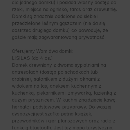
dla jednego domku) i posiada własny dostęp do 
rzeki, miejsce na ognisko, taras oraz drewutnię. 
Domki są znacznie oddalone od siebie i 
przedzielone leśnym gąszczem (nie da się 
dostrzec drugiego domku) co powoduje, że 
goście mają zagwarantowaną prywatność.

Oferujemy Wam dwa domki:

LISILAS (do 4 os.)

Domek drewniany z dwoma sypialniami na 
antresolach (dostęp po schodkach lub 
drabinie), salonikiem z dużymi oknami z 
widokiem na las, aneksem kuchennym z 
kuchenką, piekarnikiem i zmywarką, łazienką z 
dużym prysznicem. W kuchni znajdziecie kawę, 
herbatę i podstawowe przyprawy. Do waszej 
dyspozycji jest szafka pełna książek, 
przewodników i gier planszowych oraz radio z 
funkcją bluetooth. Jest też mapa turystyczna, 