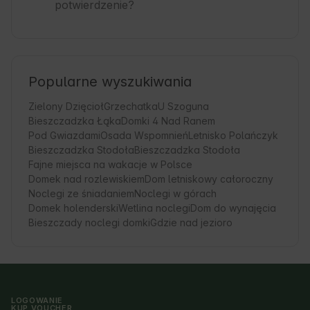
potwierdzenie?
Popularne wyszukiwania
Zielony Dzięcioł
Grzechatka
U Szoguna
Bieszczadzka Łąka
Domki 4 Nad Ranem
Pod Gwiazdami
Osada Wspomnień
Letnisko Polańczyk
Bieszczadzka Stodoła
Bieszczadzka Stodoła
Fajne miejsca na wakacje w Polsce
Domek nad rozlewiskiem
Dom letniskowy całoroczny
Noclegi ze śniadaniem
Noclegi w górach
Domek holenderski
Wetlina noclegi
Dom do wynajęcia
Bieszczady noclegi domki
Gdzie nad jezioro
LOGOWANIE
KUP VOUCHER