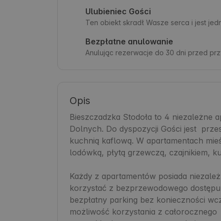
Ulubieniec Gości
Ten obiekt skradł Wasze serca i jest je
Bezpłatne anulowanie
Anulując rezerwacje do 30 dni przed pr
Opis
Bieszczadzka Stodoła to 4 niezależne 
Dolnych. Do dyspozycji Gości jest  prze
kuchnią kaflową. W apartamentach mieś
lodówką, płytą grzewczą, czajnikiem, k
Każdy z apartamentów posiada niezależn
korzystać z bezprzewodowego dostępu do
bezpłatny parking bez konieczności wcześn
możliwość korzystania z całorocznego 