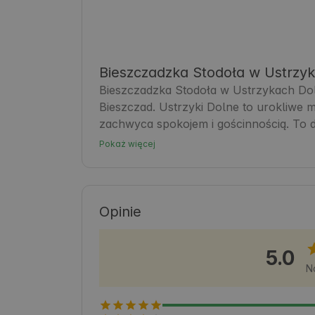
Bieszczadzka Stodoła w Ustrzy
Bieszczadzka Stodoła w Ustrzykach Dol
Bieszczad. Ustrzyki Dolne to urokliwe m
zachwyca spokojem i gościnnością. To 
odkrywać górskie szlaki, lasy i dzikie zak
Pokaż więcej
rowerowe oraz lokalne atrakcje, które 
bliskość Natury sprawiają, że to miejs
🍃.
Opinie
5.0
N