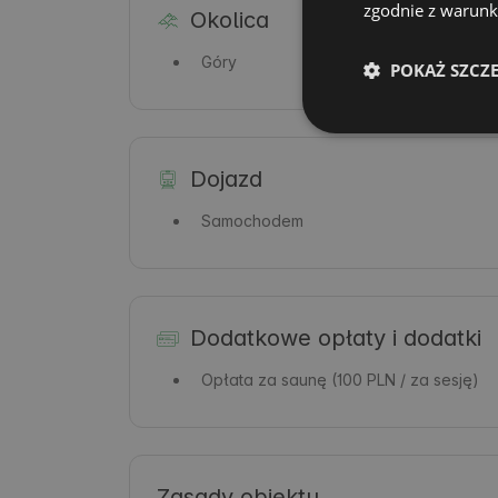
zgodnie z warunka
Okolica
Góry
POKAŻ SZCZ
Dojazd
Samochodem
Dodatkowe opłaty i dodatki
Opłata za saunę
(100 PLN / za sesję)
Zasady obiektu