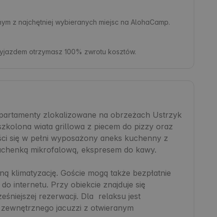
dnym z najchętniej wybieranych miejsc na AlohaCamp.
zyjazdem otrzymasz 100% zwrotu kosztów.
apartamenty zlokalizowane na obrzeżach Ustrzyk 
szkolona wiata grillowa z piecem do pizzy oraz 
ci się w pełni wyposażony aneks kuchenny z 
uchenką mikrofalową, ekspresem do kawy.

ą klimatyzację. Goście mogą także bezpłatnie 
 internetu. Przy obiekcie znajduje się 
iejszej rezerwacji. Dla  relaksu jest  
 zewnętrznego jacuzzi z otwieranym 