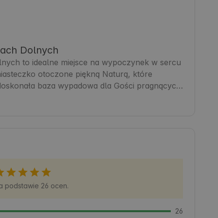
kach Dolnych
nych to idealne miejsce na wypoczynek w sercu 
iasteczko otoczone piękną Naturą, które 
doskonała baza wypadowa dla Gości pragnących 
ątki. W okolicy znajdziesz liczne trasy piesze i 
umilą każdy dzień. Komfortowe zakwaterowanie i 
ce sprzyja relaksowi i aktywnemu wypoczynkowi 
a podstawie 26 ocen.
26