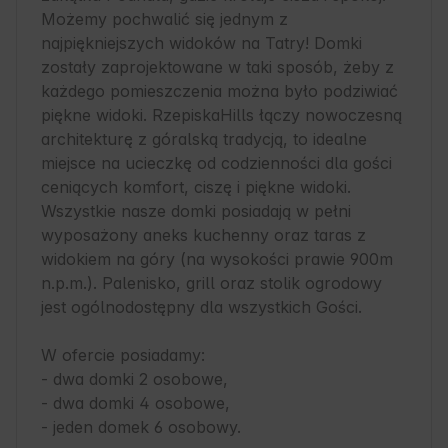
Możemy pochwalić się jednym z 
najpiękniejszych widoków na Tatry! Domki 
zostały zaprojektowane w taki sposób, żeby z 
każdego pomieszczenia można było podziwiać 
piękne widoki. RzepiskaHills łączy nowoczesną 
architekturę z góralską tradycją, to idealne 
miejsce na ucieczkę od codzienności dla gości 
ceniących komfort, ciszę i piękne widoki. 
Wszystkie nasze domki posiadają w pełni 
wyposażony aneks kuchenny oraz taras z 
widokiem na góry (na wysokości prawie 900m 
n.p.m.). Palenisko, grill oraz stolik ogrodowy 
jest ogólnodostępny dla wszystkich Gości.

W ofercie posiadamy:

- dwa domki 2 osobowe, 

- dwa domki 4 osobowe,

- jeden domek 6 osobowy. 
