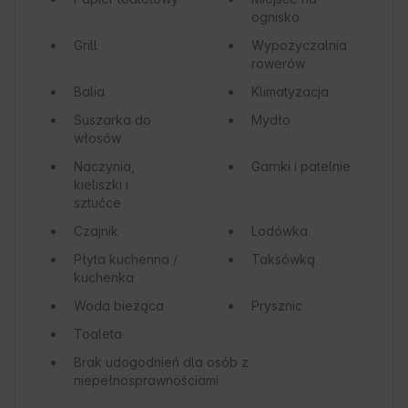
ognisko
Grill
Wypożyczalnia
rowerów
Balia
Klimatyzacja
Suszarka do
Mydło
włosów
Naczynia,
Garnki i patelnie
kieliszki i
sztućce
Czajnik
Lodówka
Płyta kuchenna /
Taksówką
kuchenka
Woda bieżąca
Prysznic
Toaleta
Brak udogodnień dla osób z
niepełnosprawnościami