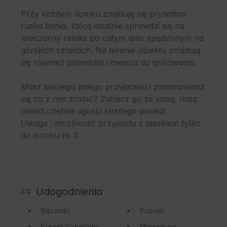
Przy każdym domku znajduję się prywatna 
ruska bania, która idealnie sprawdzi się na 
wieczorny relaks po całym dniu spędzonym na 
górskich szlakach. Na terenie obiektu znajdują 
się również paleniska i miejsca do grillowania.

Masz swojego psiego przyjaciela i zastanawiasz 
się co z nim zrobić? Zabierz go ze sobą, nasz 
obiekt chętnie ugości każdego psiaka!

Uwaga : możliwość przyjazdu z pieskiem tylko 
do domku nr 3 
Udogodnienia
Ręczniki
Pościel
Papier toaletowy
Miejsce na