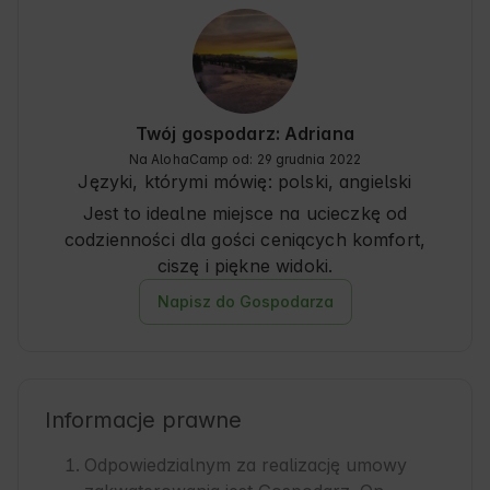
ogrodowy sa wspólne dla wszystkich. W TV 
kanały tylko TVP (albo czegoś nie ogarnąłem z 
pilota :)), brak dostępu do wi-fi, a do tego zasieg 
max 2kreski, ale na odtwarzanie netflixa z 
laptopa wystarczylo :) Brak kabla hdmi przy TV, 
wiec trzeba mieć swój. 

Twój gospodarz: Adriana
Brakowało mi mydła (szampon i żel był), 
Na AlohaCamp od: 29 grudnia 2022
korkociagu i dodatkowych ręczników (dla 
Języki, którymi mówię:
polski, angielski
kazdego byl jeden duzy i jeden maly) oraz 
Jest to idealne miejsce na ucieczkę od
miejsca gdzie to suszyć. 

codzienności dla gości ceniących komfort,
Podsumowując jednak miejsce jest idealne na 
ciszę i piękne widoki.
spędzenie kilku dni w ciszy i spokoju :) Polecam!
Napisz do Gospodarza
Informacje prawne
Odpowiedzialnym za realizację umowy