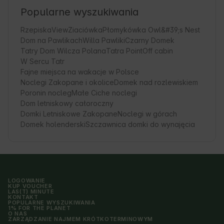
Popularne wyszukiwania
RzepiskaView
Ziaciówka
Płomykówka Owl&#39;s Nest
Dom na Pawlikach
Willa Pawliki
Czarny Domek
Tatry Dom Wilcza Polana
Tatra Point
Off cabin
W Sercu Tatr
Fajne miejsca na wakacje w Polsce
Noclegi Zakopane i okolice
Domek nad rozlewiskiem
Poronin nocleg
Małe Ciche noclegi
Dom letniskowy całoroczny
Domki Letniskowe Zakopane
Noclegi w górach
Domek holenderski
Szczawnica domki do wynajęcia
LOGOWANIE
KUP VOUCHER
LAS(T) MINUTE
KONTAKT
POPULARNE WYSZUKIWANIA
1% FOR THE PLANET
O NAS
ZARZĄDZANIE NAJMEM KRÓTKOTERMINOWYM