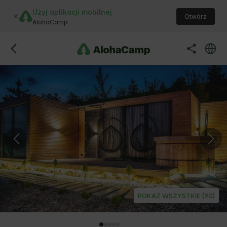
Użyj aplikacji mobilnej
Otwórz
AlohaCamp
POKAŻ WSZYSTKIE (90)