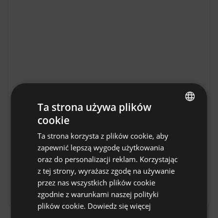
Ta strona używa plików
cookie
ENGLISH
Ta strona korzysta z plików cookie, aby
SPANISH
RzepiskaHills w Rzepiskach
zapewnić lepszą wygodę użytkowania
RzepiskaHills w Rzepiskach to idealne miejsce 
POLISH
oraz do personalizacji reklam. Korzystając
na wypoczynek blisko Natury. Ta malownicza 
z tej strony, wyrażasz zgodę na używanie
GERMAN
wieś w Małopolsce zachwyca spokojem i 
przez nas wszystkich plików cookie
ITALIAN
pięknem górskiego krajobrazu. Goście znajdą tu 
Pokaż więcej
zgodnie z warunkami naszej polityki
komfortowe noclegi oraz doskonałą bazę 
FRENCH
plików cookie.
Dowiedz się więcej
wypadową do odkrywania Beskidu Sądeckiego. 