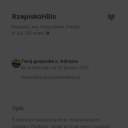
RzepiskaHills
Rzepiska, woj. małopolskie, Polska
4.6
(85 ocen)
Twój gospodarz: Adriana
Na AlohaCamp od: 29 grudnia 2022
Gospodarz jest przedsiębiorcą
Opis
5 domków położonych w malowniczym 
zakątku Podhala, gdzie króluje cisza i spokój. 