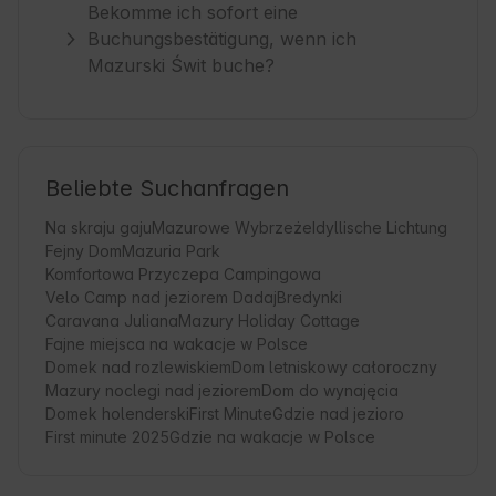
Bekomme ich sofort eine
Buchungsbestätigung, wenn ich
Mazurski Świt buche?
Beliebte Suchanfragen
Na skraju gaju
Mazurowe Wybrzeże
Idyllische Lichtung
Fejny Dom
Mazuria Park
Komfortowa Przyczepa Campingowa
Velo Camp nad jeziorem Dadaj
Bredynki
Caravana Juliana
Mazury Holiday Cottage
Fajne miejsca na wakacje w Polsce
Domek nad rozlewiskiem
Dom letniskowy całoroczny
Mazury noclegi nad jeziorem
Dom do wynajęcia
Domek holenderski
First Minute
Gdzie nad jezioro
First minute 2025
Gdzie na wakacje w Polsce