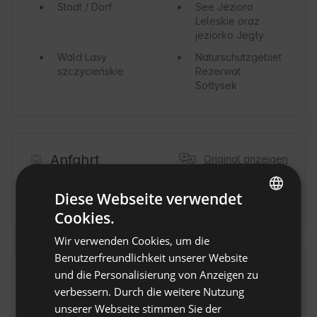
Stadt / Dorf
See
Jezioro
Leleskie oraz
jeziorko Jegły
Wald
Lasy
Naturschutzgebiet
szczycieńskie
Rezerwat
Sołtysek
Anfahrt
Original anzeigen
Mit dem Auto
Ostatni odcinek drogi - szutrowy
Diese Webseite verwendet
i błotnisty
Cookies.
ENGLISH
Wir verwenden Cookies, um die
SPANISH
Benutzerfreundlichkeit unserer Website
POLISH
Hausregeln
und die Personalisierung von Anzeigen zu
verbessern. Durch die weitere Nutzung
GERMAN
Check-in: Ab 16:00
unserer Webseite stimmen Sie der
ITALIAN