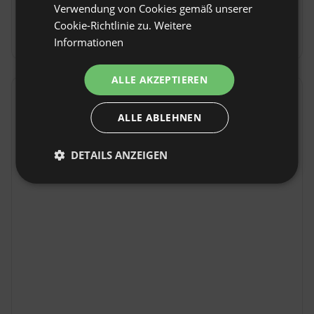
Check-out: Bis 11:00
Verwendung von Cookies gemäß unserer
FRENCH
Cookie-Richtlinie zu.
Weitere
Kostenlose Stornierung:
bis 30 Tage vor Anreise
Informationen
CZECH
DUTCH
ALLE AKZEPTIEREN
SLOVAK
Standort
ALLE ABLEHNEN
Elganowo , Woiwodschaft warmińsko-mazurskie,
Polen
DETAILS ANZEIGEN