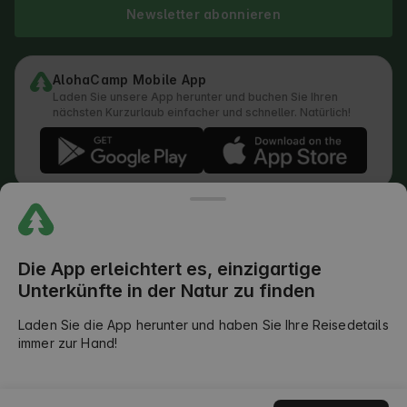
Newsletter abonnieren
AlohaCamp Mobile App
Laden Sie unsere App herunter und buchen Sie Ihren
nächsten Kurzurlaub einfacher und schneller. Natürlich!
Vorschriften
Wie läuft die Suche ab
Datenschutzerklärung
Cookie-Richtlinie
Die App erleichtert es, einzigartige
Rückkopplungspolitik
Unterkünfte in der Natur zu finden
Rechtliche Aufteilung der Verantwortlichkeiten
Outdoors Club AGB
Laden Sie die App herunter und haben Sie Ihre Reisedetails
immer zur Hand!
©
2026
AlohaCamp. Alle Rechte vorbehalten.
Leider ist der Kalender für diese Unterkunft
gerade nicht verfügbar. Entdecke über
ENTDECKEN