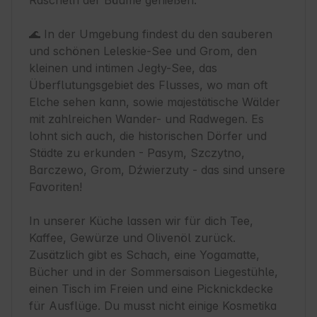
Rascheln der Bäume genießen.

🌊 In der Umgebung findest du den sauberen 
und schönen Leleskie-See und Grom, den 
kleinen und intimen Jegły-See, das 
Überflutungsgebiet des Flusses, wo man oft 
Elche sehen kann, sowie majestätische Wälder 
mit zahlreichen Wander- und Radwegen. Es 
lohnt sich auch, die historischen Dörfer und 
Städte zu erkunden - Pasym, Szczytno, 
Barczewo, Grom, Dźwierzuty - das sind unsere 
Favoriten!

In unserer Küche lassen wir für dich Tee, 
Kaffee, Gewürze und Olivenöl zurück. 

Zusätzlich gibt es Schach, eine Yogamatte, 
Bücher und in der Sommersaison Liegestühle, 
einen Tisch im Freien und eine Picknickdecke 
für Ausflüge. Du musst nicht einige Kosmetika 