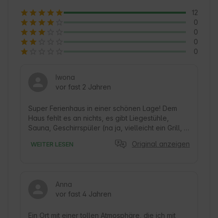
die lokale Kultur und Traditionen kennen, die 
12
die einzigartige Atmosphäre des Ortes 
0
ausmachen 🍃.
0
0
0
Iwona
vor fast 2 Jahren
Super Ferienhaus in einer schönen Lage! Dem 
Haus fehlt es an nichts, es gibt Liegestühle, 
Sauna, Geschirrspüler (na ja, vielleicht ein Grill, 
aber das war kein Problem, wir nahmen unsere 
Original anzeigen
WEITER LESEN
eigenen ;) und vor allem Ruhe. Es gibt keine 
Nachbarn, und das war uns wichtig. Es wird zwar 
gerade ein Haus nebenan gebaut, aber es ist 
ziemlich weit weg und durch Bäume getrennt. Wir 
Anna
waren zufällig gerade zu Beginn der Brunftzeit 
vor fast 4 Jahren
dort, so dass wir etwas Natur erleben konnten, 
das Geräusch der Rehe am Abend war 
erstaunlich. Das Haus ist sehr sauber, alles ist 
Ein Ort mit einer tollen Atmosphäre, die ich mit 