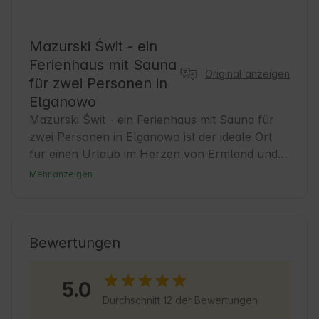
Mazurski Świt - ein
Ferienhaus mit Sauna
Original anzeigen
für zwei Personen in
Elganowo
Mazurski Świt - ein Ferienhaus mit Sauna für 
zwei Personen in Elganowo ist der ideale Ort 
für einen Urlaub im Herzen von Ermland und 
Masuren. Dieses malerische Dorf bietet Ruhe 
Mehr anzeigen
und Nähe zur Natur und ist gleichzeitig ein 
idealer Ausgangspunkt für Wanderfreunde. Die 
Gäste erwartet eine komfortable Unterkunft 
und die Möglichkeit, sich nach einem 
Bewertungen
erlebnisreichen Tag in der Sauna zu 
entspannen. Die Region ist bekannt für ihre 
5.0
zahlreichen Seen und Wälder, die zum 
Durchschnitt 12 der Bewertungen
Wandern und Radfahren einladen. Lernen Sie 