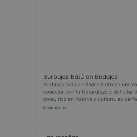
Burbujas Balú en Badajoz
Burbujas Balú en Badajoz ofrece una ex
conectar con la Naturaleza y disfrutar d
zona, rica en historia y cultura, es perf
rural y la hospitalidad local. El alojamie
Mostrar más
familia o aventuras al aire libre. Ademá
la gastronomía y tradiciones de Extrema
dehesa, un ecosistema único donde past