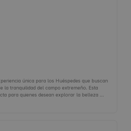
periencia única para los Huéspedes que buscan 
e la tranquilidad del campo extremeño. Esta 
ecta para quienes desean explorar la belleza 
nto es ideal para viajes de relax, escapadas en 
s, Badajoz es una base excelente para descubrir 
dura. ¿Sabías que esta región es famosa por su 
an los famosos cerdos ibéricos? 🍃