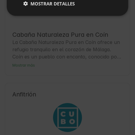
MOSTRAR DETALLES
Cabaña Naturaleza Pura en Coín
La Cabaña Naturaleza Pura en Coín ofrece un 
refugio tranquilo en el corazón de Málaga. 
Coín es un pueblo con encanto, conocido por 
su rica historia y su ambiente acogedor. Este 
Mostrar más
alojamiento es ideal para quienes buscan una 
escapada rodeada de Naturaleza y cultura. Los 
Huéspedes pueden disfrutar de la tranquilidad 
del campo y la proximidad a servicios locales. 
Anfitrión
Además, Coín es un punto de partida perfecto 
para explorar la región y descubrir sus 
rincones menos conocidos.