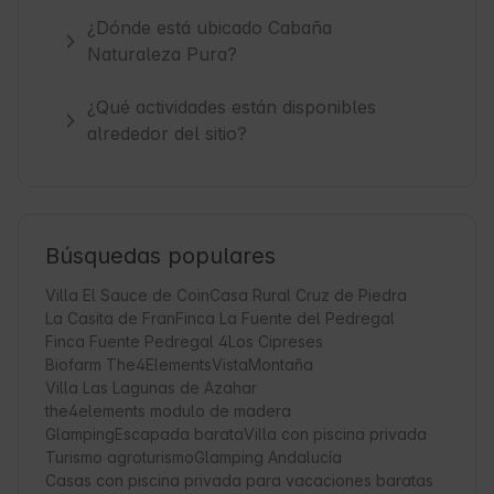
¿Dónde está ubicado Cabaña
Naturaleza Pura?
¿Qué actividades están disponibles
alrededor del sitio?
Búsquedas populares
Villa El Sauce de Coin
Casa Rural Cruz de Piedra
La Casita de Fran
Finca La Fuente del Pedregal
Finca Fuente Pedregal 4
Los Cipreses
Biofarm The4Elements
VistaMontaña
Villa Las Lagunas de Azahar
the4elements modulo de madera
Glamping
Escapada barata
Villa con piscina privada
Turismo agroturismo
Glamping Andalucía
Casas con piscina privada para vacaciones baratas