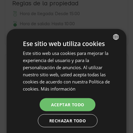
Reglas de la propiedad
Hora de llegada: Desde 15:00
Hora de salida: Hasta 10:00
Reservar sin reembolso
Ese sitio web utiliza cookies
Este sitio web usa cookies para mejorar la
ENGLISH
experiencia del usuario y para la
SPANISH
Localización
personalización de anuncios. Al utilizar
Coín, Provincia Málaga, España
POLISH
nuestro sitio web, usted acepta todas las
cookies de acuerdo con nuestra Política de
GERMAN
cookies.
Más información
ITALIAN
FRENCH
ACEPTAR TODO
CZECH
RECHAZAR TODO
DUTCH
SLOVAK