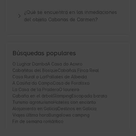
¿Qué se encuentra en las inmediaciones
del objeto Cabanas de Carmen?
Búsquedas populares
O Lughar Darriba
A Casa do Acivro
Cabañitas del Bosque
Cabañas Finca Real
Casa Rural o Lar
Pallales de Albeida
A Casiña do Campo
Casa de Foratoxo
La Casa de la Pradera
O loureiro
Cabaña en el árbol
Glamping
Escapada barata
Turismo agroturismo
Hoteles con encanto
Alojamiento en Galicia
Destinos en Galicia
Viajes última hora
Bungalows camping
Fin de semana romántico