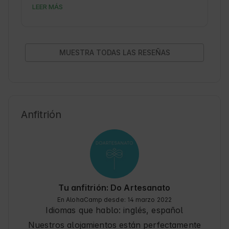
LEER MÁS
para sentirnos a gusto sobre todo el jacuzzy que 
nos a relajado muchisimo. Muy equipada y todo 
muy limpio. El desayuno abundante y delicioso. 
Sin duda es recomendable y repetiremos 
muchas gracias!
MUESTRA TODAS LAS RESEÑAS
Anfitrión
Tu anfitrión: Do Artesanato
En AlohaCamp desde: 14 marzo 2022
Idiomas que hablo:
inglés, español
Nuestros alojamientos están perfectamente