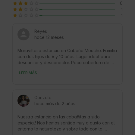
0
1
1
Reyes
hace 12 meses
Maravillosa estancia en Cabaña Moucho. Familia 
con dos hijos de 6 y 10 años. Lugar ideal para 
descansar y desconectar. Poca cobertura de 
móvil, pero buena conexión Wi-Fi en la cabaña. 
LEER MÁS
Cocina equipada con lo imprescindible para 
poder cocinar, pero suficiente. Las habitaciones 
tienen dos camas de matrimonio. Si tus hijos no 
pueden dormir en la misma cama, te pueden 
Gonzalo
habilitar el sofá-cama. Hidromasaje, jacuzzi, todo 
hace más de 2 años
funciona a la perfección. Ha sido una estancia 
muy agradable. 
Nuestra estancia en las cabañitas a sido 
especial! Nos hemos sentido muy a gusto con el 
entorno la naturaleza y sobre todo con la 
cabaña que tenia todo lo que necesitabamos 