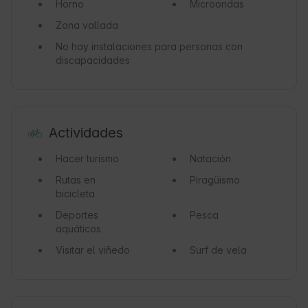
Horno
Microondas
Zona vallada
No hay instalaciones para personas con
discapacidades
Actividades
Hacer turismo
Natación
Rutas en
Piragüismo
bicicleta
Deportes
Pesca
aquáticos
Visitar el viñedo
Surf de vela