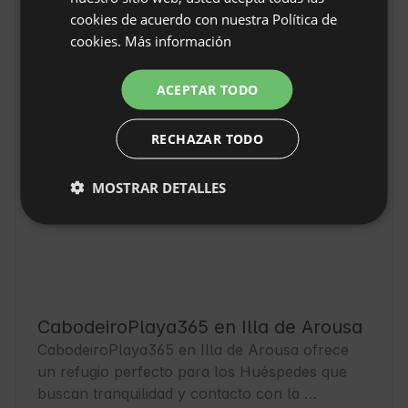
Localización
cookies de acuerdo con nuestra Política de
GERMAN
Illa de Arousa, Provincia Pontevedra, España
cookies.
Más información
ITALIAN
FRENCH
ACEPTAR TODO
CZECH
RECHAZAR TODO
DUTCH
SLOVAK
MOSTRAR DETALLES
CabodeiroPlaya365 en Illa de Arousa
CabodeiroPlaya365 en Illa de Arousa ofrece 
un refugio perfecto para los Huéspedes que 
buscan tranquilidad y contacto con la 