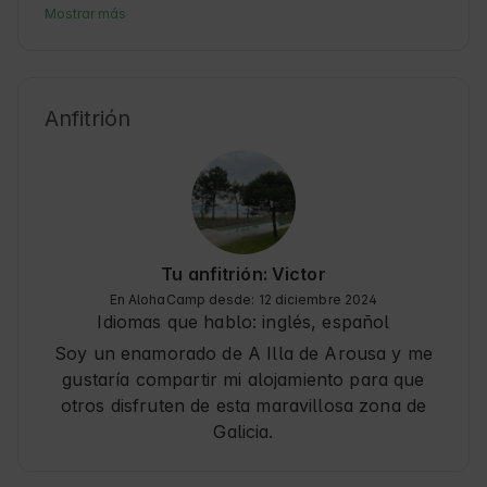
Naturaleza. Esta isla en la provincia de 
Mostrar más
Pontevedra es famosa por sus playas de arena 
fina y su ambiente relajado. La oferta de 
alojamiento es ideal para quienes desean 
explorar la costa gallega y disfrutar de la 
Anfitrión
gastronomía local. Illa de Arousa es un destino 
amigable para el turismo sostenible, con 
senderos y espacios naturales que invitan a la 
aventura y al descanso. Además, la isla cuenta 
con servicios básicos y un ambiente acogedor 
para todos los Huéspedes.
Tu anfitrión: Victor
En AlohaCamp desde: 12 diciembre 2024
Idiomas que hablo:
inglés, español
Soy un enamorado de A Illa de Arousa y me
gustaría compartir mi alojamiento para que
otros disfruten de esta maravillosa zona de
Galicia.