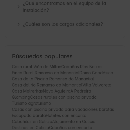
¿Qué encontramos en el equipo de la
instalación?
¿Cuáles son los cargos adicionales?
Búsquedas populares
Casa rural Viña de Millan
Cabañas Rías Baixas
Finca Rural Remanso do Manantial
Domo Geodésico
Casa de la Piscina Remanso do Manantial
Casa del rio Remanso do Mamantial
Villa Volvoreta
Casa Melreriras
Nova Aguieira
A Pedreira
Glamping
Casas rurales con piscina privada
Turismo agroturismo
Casas con piscina privada para vacaciones baratas
Escapada barata
Hoteles con encanto
Cabañitas en Galicia
Alojamiento en Galicia
Destinos en Galicia
Cabañas con encanto