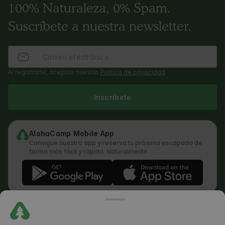
100% Naturaleza, 0% Spam.
Suscríbete a nuestra newsletter.
Al registrarte, aceptas nuestra
Política de privacidad
.
Inscríbete
AlohaCamp Mobile App
Consigue nuestra app y reserva tu próxima escapada de
forma más fácil y rápida. Naturalmente.
Términos y condiciones
Cómo funciona la búsqueda