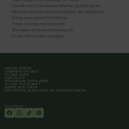
Domek nad rozlewiskiem
Namiot glampingowy
Mazury noclegi nad jeziorem
Dom do wynajęcia
Gdzie nad jezioro
First Minute
Tanie noclegi nad jeziorem
Wynajem domków letniskowych
Domki letniskowe wynajem
INICIAR SESIÓN
COMPRAR UN VALE
ÚLTIMA HORA
CONTACTO
BÚSQUEDAS POPULARES
1% FOR THE PLANET
SOBRE NOSOTROS
GESTIÓN DE ALQUILERES DE CORTA ESTANCIA
SÍGUENOS