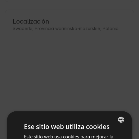
Localización
Swaderki, Provincia warmińsko-mazurskie, Polonia
Ese sitio web utiliza cookies
Caravana Juliana
Este sitio web usa cookies para mejorar la
ENGLISH
Glamping Mazury en
Mostrar original