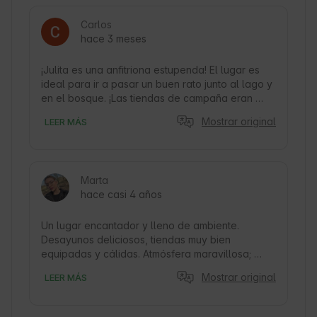
Carlos
hace 3 meses
¡Julita es una anfitriona estupenda! El lugar es 
ideal para ir a pasar un buen rato junto al lago y 
en el bosque. ¡Las tiendas de campaña eran 
fantásticas y tienen todo lo necesario!
Mostrar original
LEER MÁS
Marta
hace casi 4 años
Un lugar encantador y lleno de ambiente. 
Desayunos deliciosos, tiendas muy bien 
equipadas y cálidas. Atmósfera maravillosa; 
Julka realmente se asegura de que todos 
Mostrar original
LEER MÁS
puedan sentirse inmediatamente como parte de 
la familia glamping.