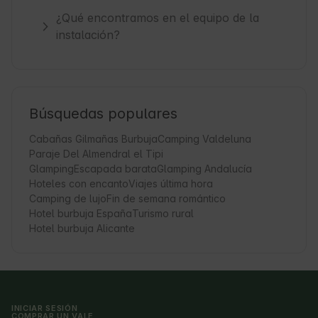
¿Qué encontramos en el equipo de la
instalación?
Búsquedas populares
Cabañas Gilmañas Burbuja
Camping Valdeluna
Paraje Del Almendral el Tipi
Glamping
Escapada barata
Glamping Andalucía
Hoteles con encanto
Viajes última hora
Camping de lujo
Fin de semana romántico
Hotel burbuja España
Turismo rural
Hotel burbuja Alicante
INICIAR SESIÓN
COMPRAR UN VALE