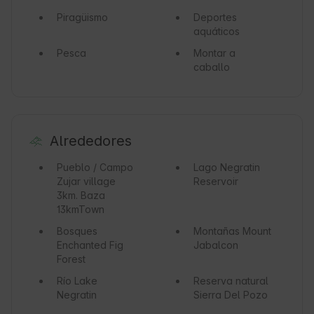
Piragüismo
Deportes
aquáticos
Pesca
Montar a
caballo
Alrededores
Pueblo / Campo
Lago
Negratin
Zujar village
Reservoir
3km. Baza
13kmTown
Bosques
Montañas
Mount
Enchanted Fig
Jabalcon
Forest
Río
Lake
Reserva natural
Negratin
Sierra Del Pozo