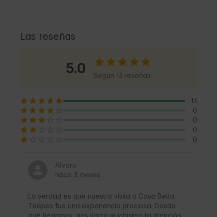
historia y encanto, perfecto para explorar la 
cultura local y disfrutar de la gastronomía 
andaluza. La ubicación permite a los 
Las reseñas
Huéspedes descubrir rutas de senderismo y 
actividades al aire libre, haciendo de este lugar 
5.0
una base perfecta para viajes de aventura y 
Según 13 reseñas
descanso. 🌿
13
0
0
0
0
Alvaro
hace 3 meses
La verdad es que nuestra visita a Casa Bella 
Teepes fue una experiencia preciosa. Desde 
que llegamos, nos llamó muchísimo la atención 