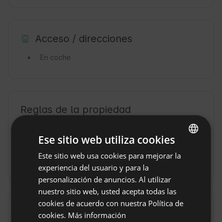
Acceso / direcciones
En coche
Reglas de la propiedad
Horario de entrada: De 15:00 a 21:00
Ese sitio web utiliza cookies
Hora de salida: Hasta 11:00
Este sitio web usa cookies para mejorar la
ENGLISH
Reservar sin reembolso
experiencia del usuario y para la
SPANISH
personalización de anuncios. Al utilizar
POLISH
nuestro sitio web, usted acepta todas las
cookies de acuerdo con nuestra Política de
GERMAN
Localización
cookies.
Más información
ITALIAN