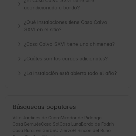
¿El Casa Calvo SXVI tiene aire
acondicionado a bordo?
¿Qué instalaciones tiene Casa Calvo
SXVI en el sitio?
¿Casa Calvo SXVI tiene una chimenea?
¿Cuáles son los cargos adicionales?
¿La instalación está abierta todo el año?
Búsquedas populares
Villa Jardines de Guara
Mirador de Pideago
Casa Bernués
Casa Sol
Casa Luna
Borda de Fadrín
Casa Rural en Gerbe
O Zierzo
El Rincón del Búho