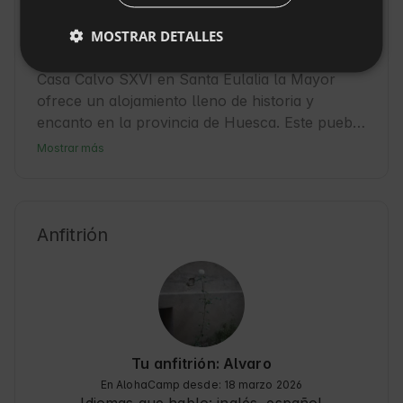
SLOVAK
Casa Calvo SXVI en Santa Eulalia la
MOSTRAR DETALLES
Mayor
Casa Calvo SXVI en Santa Eulalia la Mayor 
ofrece un alojamiento lleno de historia y 
encanto en la provincia de Huesca. Este pueblo 
tranquilo invita a los huéspedes a descubrir la 
Mostrar más
belleza de la naturaleza y la cultura local. 
Perfecto para quienes buscan una escapada 
rural, el alojamiento es una base ideal para 
explorar los alrededores y disfrutar de la 
Anfitrión
hospitalidad aragonesa. Aquí, el viaje se 
convierte en una experiencia auténtica y 
relajante 🌿.
Tu anfitrión: Alvaro
En AlohaCamp desde: 18 marzo 2026
Idiomas que hablo:
inglés, español