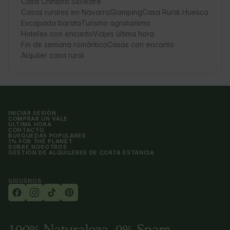
Casa Chinibro Silvestre
Casas rurales en Navarra
Glamping
Casa Rural Huesca
Escapada barata
Turismo agroturismo
Hoteles con encanto
Viajes última hora
Fin de semana romántico
Casas con encanto
Alquiler casa rural
INICIAR SESIÓN
COMPRAR UN VALE
ÚLTIMA HORA
CONTACTO
BÚSQUEDAS POPULARES
1% FOR THE PLANET
SOBRE NOSOTROS
GESTIÓN DE ALQUILERES DE CORTA ESTANCIA
SÍGUENOS