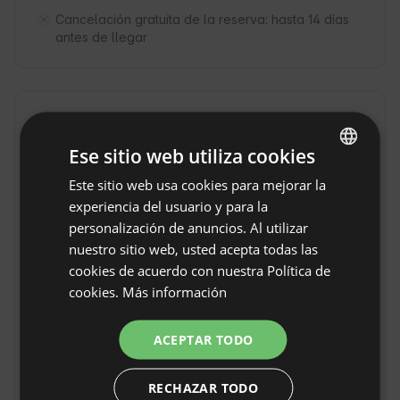
Cancelación gratuita de la reserva:
hasta 14 días
antes de llegar
Localización
Santa Eulalia la Mayor, Provincia Huesca, España
Ese sitio web utiliza cookies
Este sitio web usa cookies para mejorar la
ENGLISH
experiencia del usuario y para la
SPANISH
personalización de anuncios. Al utilizar
POLISH
nuestro sitio web, usted acepta todas las
cookies de acuerdo con nuestra Política de
GERMAN
cookies.
Más información
ITALIAN
FRENCH
ACEPTAR TODO
CZECH
RECHAZAR TODO
DUTCH