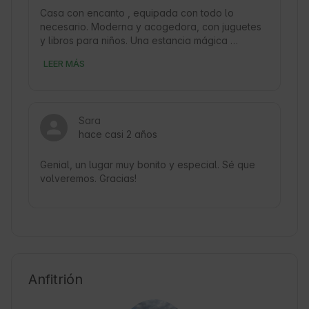
Casa con encanto , equipada con todo lo 
necesario. Moderna y acogedora, con juguetes 
y libros para niños. Una estancia mágica 
rodeados de montañas y un alojamiento que nos 
LEER MÁS
hizo sentir mejor que en casa. 
Sara
hace casi 2 años
Genial, un lugar muy bonito y especial. Sé que 
volveremos. Gracias!
Anfitrión