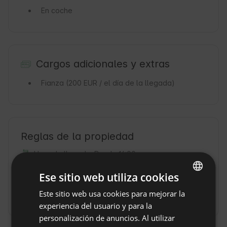
En coche
Cargos adicionales y extras
Fianza
(200 EUR / el día de la llegada)
Reglas de la propiedad
Hora de llegada: Desde 16:00
Hora de salida: Hasta 11:00
Ese sitio web utiliza cookies
Cancelación gratuita de la reserva:
hasta 30 días
Este sitio web usa cookies para mejorar la
ENGLISH
antes de llegar
experiencia del usuario y para la
SPANISH
personalización de anuncios. Al utilizar
POLISH