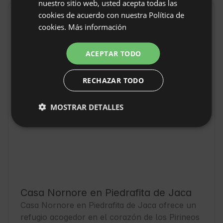
nuestro sitio web, usted acepta todas las
cookies de acuerdo con nuestra Política de
GERMAN
Localización
cookies.
Más información
Piedrafita de Jaca, Provincia Huesca, España
ITALIAN
FRENCH
ACEPTAR TODO
CZECH
RECHAZAR TODO
DUTCH
SLOVAK
MOSTRAR DETALLES
Casa Nornore en Piedrafita de Jaca
Casa Nornore en Piedrafita de Jaca ofrece un 
refugio acogedor en el corazón de los Pirineos 