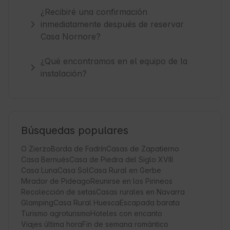
¿Recibiré una confirmación
inmediatamente después de reservar
Casa Nornore?
¿Qué encontramos en el equipo de la
instalación?
Búsquedas populares
O Zierzo
Borda de Fadrín
Casas de Zapatierno
Casa Bernués
Casa de Piedra del Siglo XVIII
Casa Luna
Casa Sol
Casa Rural en Gerbe
Mirador de Pideago
Reunirse en los Pirineos
Recolección de setas
Casas rurales en Navarra
Glamping
Casa Rural Huesca
Escapada barata
Turismo agroturismo
Hoteles con encanto
Viajes última hora
Fin de semana romántico