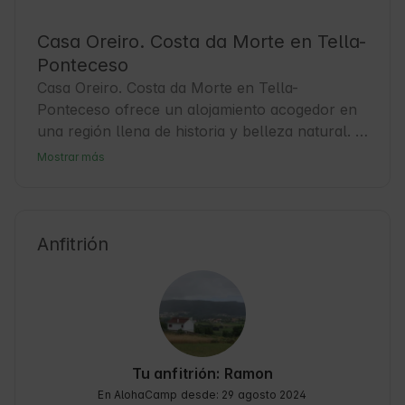
Casa Oreiro. Costa da Morte en Tella-
Ponteceso
Casa Oreiro. Costa da Morte en Tella-
Ponteceso ofrece un alojamiento acogedor en 
una región llena de historia y belleza natural. 
Esta zona de La Coruña es perfecta para los 
Mostrar más
Huéspedes que buscan tranquilidad y contacto 
con la Naturaleza. La Costa da Morte es 
conocida por sus impresionantes paisajes 
marinos y su rica tradición pesquera. Desde 
Anfitrión
aquí, puedes explorar playas vírgenes y 
senderos que invitan a la aventura. Además, 
Tella-Ponteceso es un punto ideal para 
descubrir la cultura local y disfrutar de la 
gastronomía gallega. Una base perfecta para 
viajes llenos de descubrimientos y momentos 
Tu anfitrión: Ramon
de calma 🍃.
En AlohaCamp desde: 29 agosto 2024