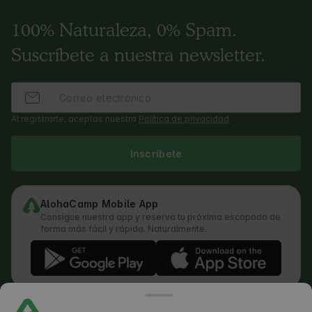
100% Naturaleza, 0% Spam.
Suscríbete a nuestra newsletter.
Al registrarte, aceptas nuestra
Política de privacidad
.
Inscríbete
AlohaCamp Mobile App
Consigue nuestra app y reserva tu próxima escapada de
forma más fácil y rápida. Naturalmente.
Términos y condiciones