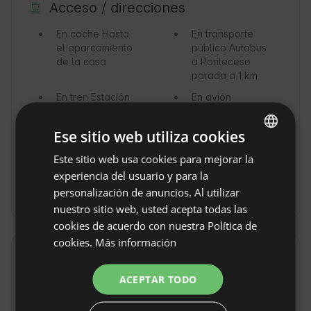
Acceso / direcciones
En coche
Hasta
En transporte
el aparcamiento
público
Autobus
de la casa
a Ponteceso
parada a 1 km
En tren
Estación
En avión
de A Coruña 50
Aeropuerto de A
km
Coruña 50 km o
Ese sitio web utiliza cookies
Aeropuerto de
Santiago a 70
Este sitio web usa cookies para mejorar la
ENGLISH
km
experiencia del usuario y para la
SPANISH
En Taxi
personalización de anuncios. Al utilizar
POLISH
nuestro sitio web, usted acepta todas las
cookies de acuerdo con nuestra Política de
GERMAN
cookies.
Más información
ITALIAN
Reglas de la propiedad
FRENCH
ACEPTAR TODO
Hora de llegada: Desde 17:00
CZECH
Hora de salida: Hasta 12:00