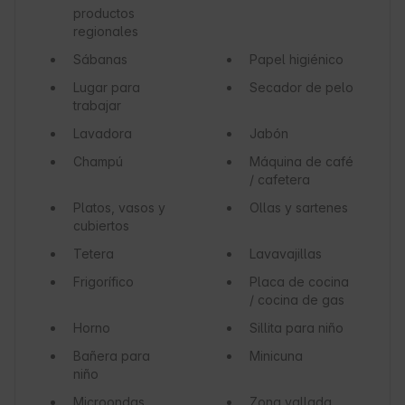
productos
regionales
Sábanas
Papel higiénico
Lugar para
Secador de pelo
trabajar
Lavadora
Jabón
Champú
Máquina de café
/ cafetera
Platos, vasos y
Ollas y sartenes
cubiertos
Tetera
Lavavajillas
Frigorífico
Placa de cocina
/ cocina de gas
Horno
Sillita para niño
Bañera para
Minicuna
niño
Microondas
Zona vallada