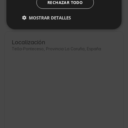
RECHAZAR TODO
DUTCH
Cancelación gratuita de la reserva:
hasta 7 días
antes de llegar
SLOVAK
MOSTRAR DETALLES
Localización
Tella-Ponteceso, Provincia La Coruña, España