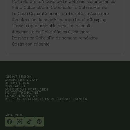
Casa do Grallo
A Casa de Lelo
Miramar Apartamentos
Porto Cabana
Porto Cabana
Punta Galiana
Hórreo
La Casa Curuxa
Cabañas da Torre
Casa Axouxere
Recolección de setas
Escapada barata
Glamping
Turismo agroturismo
Hoteles con encanto
Alojamiento en Galicia
Viajes última hora
Destinos en Galicia
Fin de semana romántico
Casas con encanto
INICIAR SESIÓN
COMPRAR UN VALE
ÚLTIMA HORA
CONTACTO
BÚSQUEDAS POPULARES
1% FOR THE PLANET
SOBRE NOSOTROS
GESTIÓN DE ALQUILERES DE CORTA ESTANCIA
SÍGUENOS