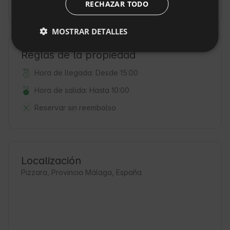
Fianza
(300 EUR / el día de la llegada)
RECHAZAR TODO
DUTCH
SLOVAK
MOSTRAR DETALLES
Reglas de la propiedad
Hora de llegada: Desde 15:00
Hora de salida: Hasta 10:00
Reservar sin reembolso
Localización
Pizzara, Provincia Málaga, España