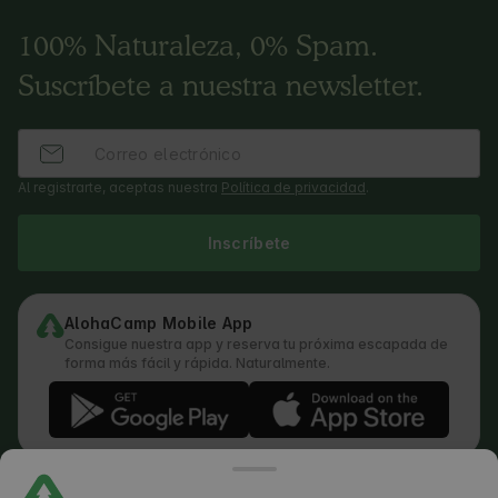
100% Naturaleza, 0% Spam.
Suscríbete a nuestra newsletter.
Al registrarte, aceptas nuestra
Política de privacidad
.
Inscríbete
AlohaCamp Mobile App
Consigue nuestra app y reserva tu próxima escapada de
forma más fácil y rápida. Naturalmente.
Términos y condiciones