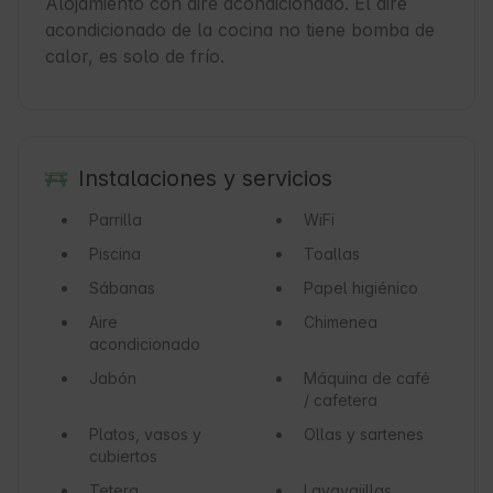
Alojamiento con aire acondicionado. El aire 
acondicionado de la cocina no tiene bomba de 
calor, es solo de frío.
Instalaciones y servicios
Parrilla
WiFi
Piscina
Toallas
Sábanas
Papel higiénico
Aire
Chimenea
acondicionado
Jabón
Máquina de café
/ cafetera
Platos, vasos y
Ollas y sartenes
cubiertos
Tetera
Lavavajillas