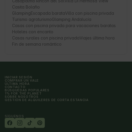
Casapalma Rincon del Sol
Villa Di Hermosa View
Casita Bolaño
Glamping
Escapada barata
Villa con piscina privada
Turismo agroturismo
Glamping Andalucía
Casas con piscina privada para vacaciones baratas
Hoteles con encanto
Casas rurales con piscina privada
Viajes última hora
Fin de semana romántico
INICIAR SESIÓN
COMPRAR UN VALE
ÚLTIMA HORA
CONTACTO
BÚSQUEDAS POPULARES
1% FOR THE PLANET
SOBRE NOSOTROS
GESTIÓN DE ALQUILERES DE CORTA ESTANCIA
SÍGUENOS