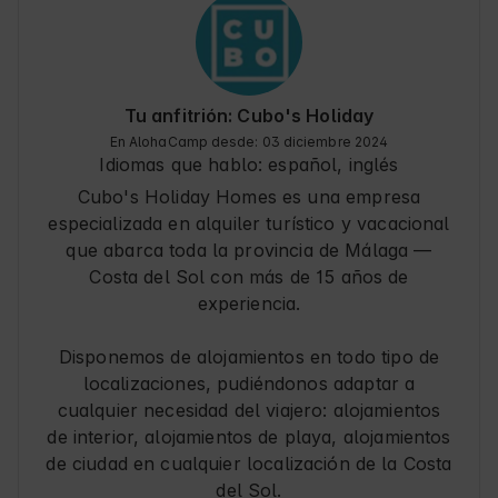
explorar la rica cultura y Naturaleza de la 
región, con senderos y espacios verdes que 
invitan a la aventura y el descanso. Además, la 
zona es conocida por su gastronomía local y 
tradiciones que enriquecen la experiencia de 
Tu anfitrión: Cubo's Holiday
viaje.
En AlohaCamp desde: 03 diciembre 2024
Idiomas que hablo:
español, inglés
Cubo's Holiday Homes es una empresa
especializada en alquiler turístico y vacacional
que abarca toda la provincia de Málaga —
Costa del Sol con más de 15 años de
experiencia.
Disponemos de alojamientos en todo tipo de
localizaciones, pudiéndonos adaptar a
cualquier necesidad del viajero: alojamientos
de interior, alojamientos de playa, alojamientos
de ciudad en cualquier localización de la Costa
del Sol.