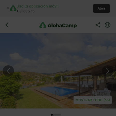
Usa la aplicación móvil
Abrir
AlohaCamp
MOSTRAR TODO (65)