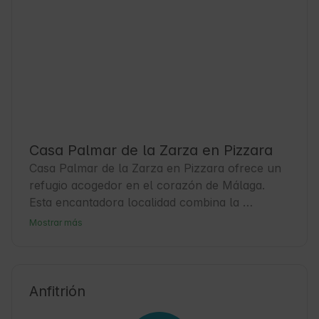
Casa Palmar de la Zarza en Pizzara
Casa Palmar de la Zarza en Pizzara ofrece un 
refugio acogedor en el corazón de Málaga. 
Esta encantadora localidad combina la 
tranquilidad del campo con la cercanía a la 
Mostrar más
costa, ideal para quienes buscan una escapada 
natural y auténtica. Los huéspedes pueden 
disfrutar de alojamientos cómodos y un 
ambiente relajado, perfecto para desconectar. 
Anfitrión
Pizzara es un punto de partida ideal para 