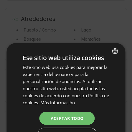
Alrededores
Pueblo / Campo
Lago
Bosques
Montañas
Mar
Ese sitio web utiliza cookies
Este sitio web usa cookies para mejorar la
ENGLISH
experiencia del usuario y para la
SPANISH
Acceso / direcciones
personalización de anuncios. Al utilizar
POLISH
nuestro sitio web, usted acepta todas las
En coche
cookies de acuerdo con nuestra Política de
GERMAN
cookies.
Más información
ITALIAN
FRENCH
ACEPTAR TODO
Cargos adicionales y extras
CZECH