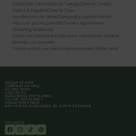
Casita Del Cerro
Casa La Tortuga
Casa El Conejo
Casa La Cigueña
Casa la Zoya
Recolección de setas
Glamping
Escapada barata
Villa con piscina privada
Turismo agroturismo
Glamping Andalucía
Casas con piscina privada para vacaciones baratas
Hoteles con encanto
Casas rurales con piscina privada
Viajes última hora
INICIAR SESIÓN
COMPRAR UN VALE
ÚLTIMA HORA
CONTACTO
BÚSQUEDAS POPULARES
1% FOR THE PLANET
SOBRE NOSOTROS
GESTIÓN DE ALQUILERES DE CORTA ESTANCIA
SÍGUENOS