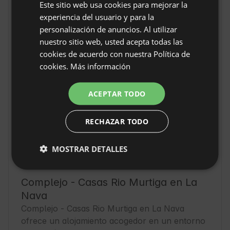
Localización
Este sitio web usa cookies para mejorar la
ENGLISH
experiencia del usuario y para la
La Nava, Provincia Huelva, España
SPANISH
personalización de anuncios. Al utilizar
POLISH
nuestro sitio web, usted acepta todas las
cookies de acuerdo con nuestra Política de
GERMAN
cookies.
Más información
ITALIAN
FRENCH
ACEPTAR TODO
CZECH
RECHAZAR TODO
DUTCH
SLOVAK
MOSTRAR DETALLES
Complejo - Casas Rio Murtiga en La
Nava
Complejo - Casas Rio Murtiga en La Nava 
ofrece un alojamiento acogedor en un entorno 