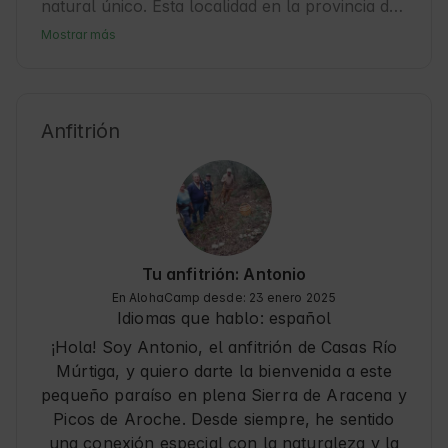
natural único. Esta localidad en la provincia de 
Huelva es perfecta para quienes buscan 
Mostrar más
tranquilidad y contacto con la Naturaleza. La 
Nava es conocida por su ambiente rural y su 
cercanía a espacios protegidos, ideal para 
viajes de turismo sostenible. Los Huéspedes 
Anfitrión
pueden disfrutar de senderismo, observación 
de aves y paseos por el campo. Además, es un 
punto de partida excelente para explorar la 
riqueza cultural y natural de la región.
Tu anfitrión: Antonio
En AlohaCamp desde: 23 enero 2025
Idiomas que hablo:
español
¡Hola! Soy Antonio, el anfitrión de Casas Río
Múrtiga, y quiero darte la bienvenida a este
pequeño paraíso en plena Sierra de Aracena y
Picos de Aroche. Desde siempre, he sentido
una conexión especial con la naturaleza y la