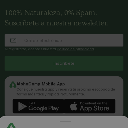
100% Naturaleza, 0% Spam.
Suscríbete a nuestra newsletter.
Al registrarte, aceptas nuestra
Política de privacidad
.
Inscríbete
AlohaCamp Mobile App
Consigue nuestra app y reserva tu próxima escapada de
forma más fácil y rápida. Naturalmente.
Términos y condiciones