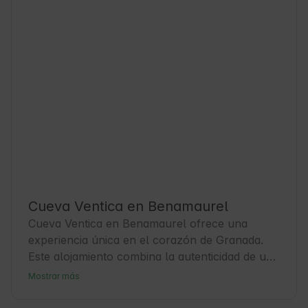
Cueva Ventica en Benamaurel
Cueva Ventica en Benamaurel ofrece una 
experiencia única en el corazón de Granada. 
Este alojamiento combina la autenticidad de una 
vivienda tradicional con la comodidad moderna, 
Mostrar más
ideal para quienes buscan tranquilidad y 
contacto con la Naturaleza. Benamaurel es un 