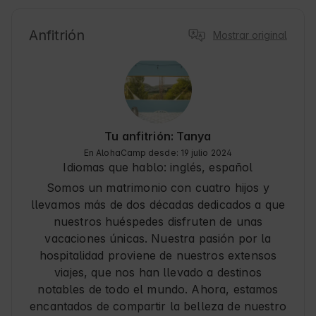
pueblo con historia y encanto, perfecto para 
explorar la cultura local y disfrutar de la 
Anfitrión
Mostrar original
gastronomía andaluza. Desde aquí, los 
Huéspedes pueden planear excursiones a 
paisajes naturales y descubrir rincones 
sorprendentes de la región.
Tu anfitrión: Tanya
En AlohaCamp desde: 19 julio 2024
Idiomas que hablo:
inglés, español
Somos un matrimonio con cuatro hijos y
llevamos más de dos décadas dedicados a que
nuestros huéspedes disfruten de unas
vacaciones únicas. Nuestra pasión por la
hospitalidad proviene de nuestros extensos
viajes, que nos han llevado a destinos
notables de todo el mundo. Ahora, estamos
encantados de compartir la belleza de nuestro