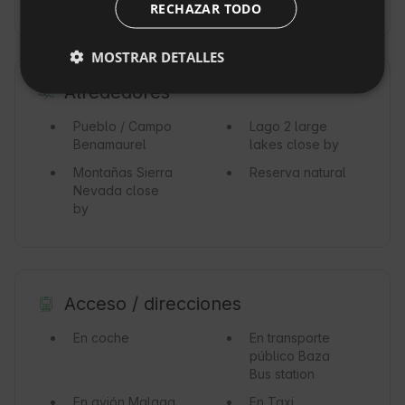
RECHAZAR TODO
DUTCH
SLOVAK
MOSTRAR DETALLES
Alrededores
Pueblo / Campo
Lago
2 large
Benamaurel
lakes close by
Montañas
Sierra
Reserva natural
Nevada close
by
Acceso / direcciones
En coche
En transporte
público
Baza
Bus station
En avión
Malaga
En Taxi