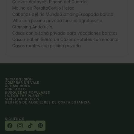
Cuevas Atalaya
El Rincón del Guardal
Molino de Peralta
Cortijo Helao
Cabañas del río Mundo
Glamping
Escapada barata
Villa con piscina privada
Turismo agroturismo
Glamping Andalucía
Casas con piscina privada para vacaciones baratas
Casa rural en Sierra de Cazorla
Hoteles con encanto
Casas rurales con piscina privada
INICIAR SESIÓN
COMPRAR UN VALE
ÚLTIMA HORA
CONTACTO
BÚSQUEDAS POPULARES
1% FOR THE PLANET
SOBRE NOSOTROS
GESTIÓN DE ALQUILERES DE CORTA ESTANCIA
SÍGUENOS