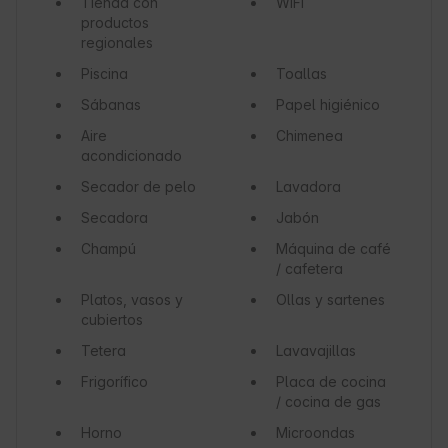
Tienda con
WiFi
productos
regionales
Piscina
Toallas
Sábanas
Papel higiénico
Aire
Chimenea
acondicionado
Secador de pelo
Lavadora
Secadora
Jabón
Champú
Máquina de café
/ cafetera
Platos, vasos y
Ollas y sartenes
cubiertos
Tetera
Lavavajillas
Frigorífico
Placa de cocina
/ cocina de gas
Horno
Microondas