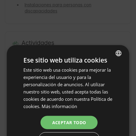
Instalaciones para personas con
discapacidades
Actividades
Natación
Escaladas
Ese sitio web utiliza cookies
Rutas en
Rutas de
Este sitio web usa cookies para mejorar la
ENGLISH
bicicleta
senderismo
leves
experiencia del usuario y para la
SPANISH
personalización de anuncios. Al utilizar
Senderismo
Piragüismo
POLISH
nuestro sitio web, usted acepta todas las
Bote
Deportes
cookies de acuerdo con nuestra Política de
GERMAN
aquáticos
cookies.
Más información
Pesca
Montar a
ITALIAN
caballo
FRENCH
ACEPTAR TODO
Visitar el viñedo
Masajes / Spa
CZECH
Clases de yoga