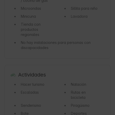
/ cocina de gas
Microondas
Sillita para niño
Minicuna
Lavadora
Tienda con
productos
regionales
No hay instalaciones para personas con
discapacidades
Actividades
Hacer turismo
Natación
Escaladas
Rutas en
bicicleta
Senderismo
Piragüismo
Bote
Deportes