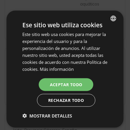
aquáticos
Pesca
Montar a
caballo
Ese sitio web utiliza cookies
Masajes / Spa
Clases de yoga
Este sitio web usa cookies para mejorar la
ENGLISH
experiencia del usuario y para la
SPANISH
personalización de anuncios. Al utilizar
POLISH
nuestro sitio web, usted acepta todas las
Alrededores
cookies de acuerdo con nuestra Política de
GERMAN
cookies.
Más información
Pueblo / Campo
Reserva natural
ITALIAN
2 km
2km
FRENCH
ACEPTAR TODO
Montañas
Río
2km
CZECH
Bosques
RECHAZAR TODO
DUTCH
SLOVAK
MOSTRAR DETALLES
Localización