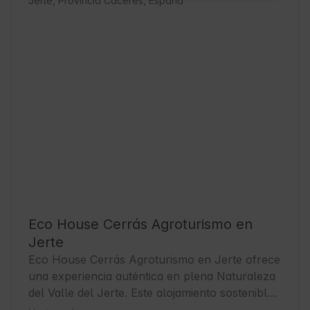
Jerte, Provincia Cáceres, España
Eco House Cerrás Agroturismo en
Jerte
Eco House Cerrás Agroturismo en Jerte ofrece 
una experiencia auténtica en plena Naturaleza 
del Valle del Jerte. Este alojamiento sostenible 
es perfecto para quienes buscan tranquilidad y 