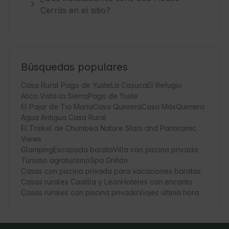
Cerrás en el sitio?
Búsquedas populares
Casa Rural Pago de Yuste
La Casuca
El Refugio
Atico Vista la Sierra
Pago de Yuste
El Pajar de Tia Maria
Casa Quimera
Casa MásQuimera
Agua Antigua Casa Rural
El Triskel de Chumbea Nature Stars and Panoramic
Views
Glamping
Escapada barata
Villa con piscina privada
Turismo agroturismo
Spa Griñón
Casas con piscina privada para vacaciones baratas
Casas rurales Castilla y León
Hoteles con encanto
Casas rurales con piscina privada
Viajes última hora