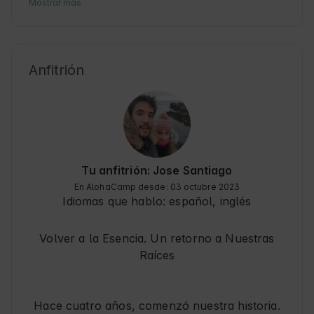
Mostrar más
contacto directo con el entorno natural. Jerte 
es conocido por sus cerezos en flor, que cada 
primavera pintan el valle de blanco y rosa. 
Además, el pueblo combina tradición y 
Anfitrión
hospitalidad, ideal para explorar la cultura 
local y disfrutar de la gastronomía regional. 
Desde aquí, los Huéspedes pueden planear 
excursiones y descubrir rincones únicos en 
Cáceres y sus alrededores. 🌿
Tu anfitrión: Jose Santiago
En AlohaCamp desde: 03 octubre 2023
Idiomas que hablo:
español, inglés
Volver a la Esencia. Un retorno a Nuestras
Raíces
Hace cuatro años, comenzó nuestra historia.