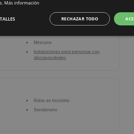
s.
Más información
Máquina de café / cafetera
Ollas y sartenes
TALLES
RECHAZAR TODO
ACE
Lavavajillas
Horno
Minicuna
Instalaciones para personas con
discapacidades
Rutas en bicicleta
Senderismo