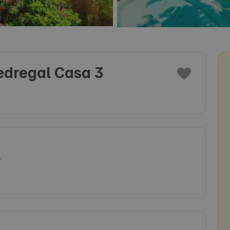
edregal Casa 3
4