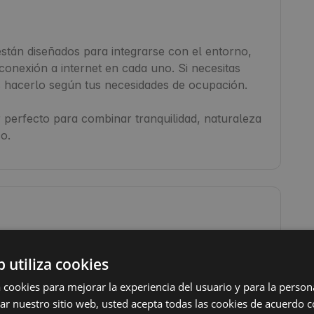
tán diseñados para integrarse con el entorno, 
onexión a internet en cada uno. Si necesitas 
 hacerlo según tus necesidades de ocupación.

 perfecto para combinar tranquilidad, naturaleza 
o.
Toallas
b utiliza cookies
Papel higiénico
Lavadora
a cookies para mejorar la experiencia del usuario y para la person
izar nuestro sitio web, usted acepta todas las cookies de acuerdo 
Jabón