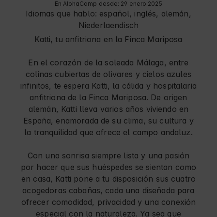
En AlohaCamp desde: 29 enero 2025
buscan una escapada rejuvenecedora en plena 
Idiomas que hablo:
español, inglés, alemán
,
naturaleza, ya sea solo, en pareja, en familia o 
Niederlaendisch
con tu mascota como fue nuestro caso. Nuestra 
perrita fue la que más disfrutó sin ninguna duda.
Katti, tu anfitriona en la Finca Mariposa
En el corazón de la soleada Málaga, entre
colinas cubiertas de olivares y cielos azules
infinitos, te espera Katti, la cálida y hospitalaria
anfitriona de la Finca Mariposa. De origen
alemán, Katti lleva varios años viviendo en
España, enamorada de su clima, su cultura y
la tranquilidad que ofrece el campo andaluz.
Con una sonrisa siempre lista y una pasión
por hacer que sus huéspedes se sientan como
en casa, Katti pone a tu disposición sus cuatro
acogedoras cabañas, cada una diseñada para
ofrecer comodidad, privacidad y una conexión
especial con la naturaleza. Ya sea que