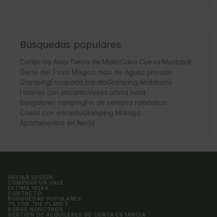
Búsquedas populares
Cortijo de Amor
Tierra de Mistic
Casa Cueva Muntasal
Cerro del Pozo Mágico nido de águila privado
Glamping
Escapada barata
Glamping Andalucía
Hoteles con encanto
Viajes última hora
Bungalows camping
Fin de semana romántico
Casas con encanto
Glamping Málaga
Apartamentos en Nerja
INICIAR SESIÓN
COMPRAR UN VALE
ÚLTIMA HORA
CONTACTO
BÚSQUEDAS POPULARES
1% FOR THE PLANET
SOBRE NOSOTROS
GESTIÓN DE ALQUILERES DE CORTA ESTANCIA