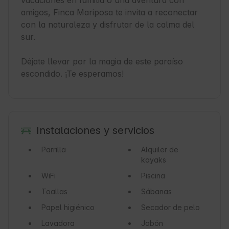
vacaciones en familia o una aventura con 
amigos, Finca Mariposa te invita a reconectar 
con la naturaleza y disfrutar de la calma del 
sur.

Déjate llevar por la magia de este paraíso 
escondido. ¡Te esperamos!
Instalaciones y servicios
Parrilla
Alquiler de
kayaks
WiFi
Piscina
Toallas
Sábanas
Papel higiénico
Secador de pelo
Lavadora
Jabón