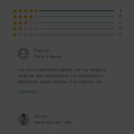
3
0
0
0
0
Patricia
hace 8 meses
Fue una experiencia genial, no hay ninguna 
duda de que repetiremos. Los propietarios 
fabulosos, súper atentos. Y la cabaña, un 
espectáculo, no le faltaba ningún detalle. Las 
LEER MÁS
vistas, la comodidad, la tranquilidad, tenía de 
todo. Un alojamiento que sirve para cualquier 
temporada.  Lo recomiendo 200%
Míchel
hace más de 1 año