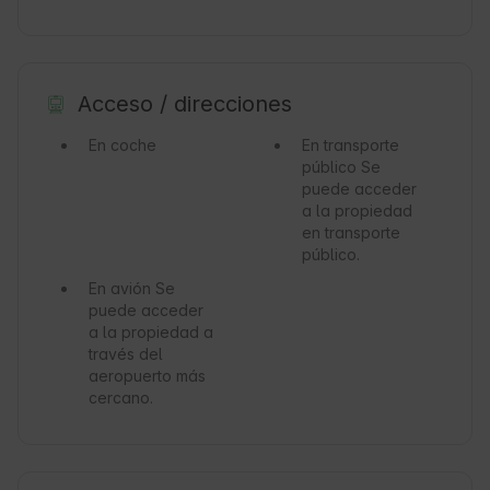
Acceso / direcciones
En coche
En transporte
público
Se
puede acceder
a la propiedad
en transporte
público.
En avión
Se
puede acceder
a la propiedad a
través del
aeropuerto más
cercano.