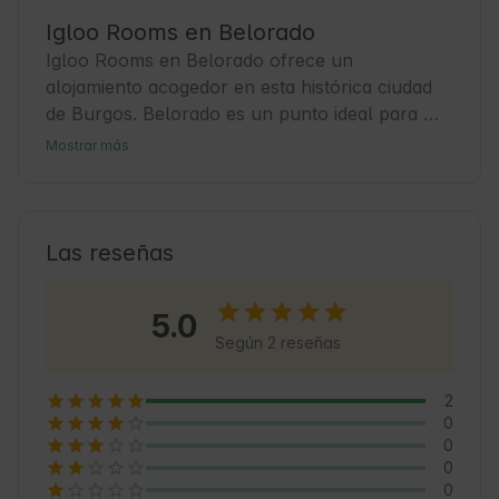
Igloo Rooms en Belorado
Igloo Rooms en Belorado ofrece un 
alojamiento acogedor en esta histórica ciudad 
de Burgos. Belorado es un punto ideal para 
viajeros que buscan combinar turismo cultural 
Mostrar más
con la tranquilidad de la naturaleza. La ciudad 
cuenta con servicios amigables para los 
huéspedes y es una base perfecta para 
explorar la región. Disfruta de la hospitalidad 
Las reseñas
local y de un ambiente relajado que invita a 
descubrir cada rincón.
5.0
Según 2 reseñas
2
0
0
0
0