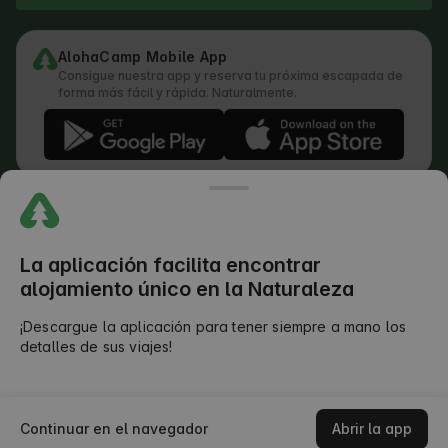
AlohaCamp Mobile App
Consigue nuestra app y reserva tu próxima escapada de
forma más fácil y rápida. Naturalmente.
Términos y condiciones
Cómo funciona la búsqueda
Política de privacidad
Política de cookies
La aplicación facilita encontrar
Política de Envío de Opiniones
alojamiento único en la Naturaleza
División Legal de Responsabilidades
Términos y Condiciones del Outdoors Club
¡Descargue la aplicación para tener siempre a mano los
detalles de sus viajes!
©
2026
AlohaCamp. Todos los derechos reservados.
Comprobar disponibilidad
Continuar en el navegador
Abrir la app