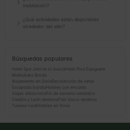
instalación?
¿Qué actividades están disponibles
alrededor del sitio?
Búsquedas populares
Hotel Spa John te lo busca
Hotel Pico Espiguete
Markulluko Borda
Alojamiento en Soria
Recolección de setas
Escapada barata
Hoteles con encanto
Viajes última hora
Fin de semana romántico
Castilla y León destinos
País Vasco destinos
Turismo rural
Hoteles en Soria