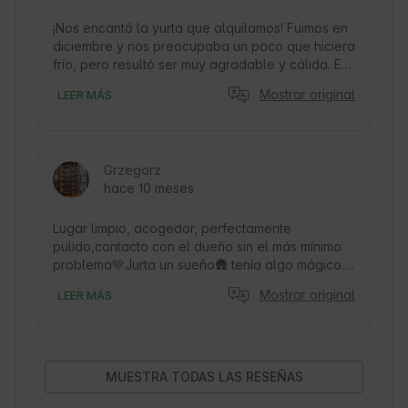
¡Nos encantó la yurta que alquilamos! Fuimos en 
diciembre y nos preocupaba un poco que hiciera 
frío, pero resultó ser muy agradable y cálida. Es 
el lugar ideal para unas vacaciones de invierno: 
Mostrar original
LEER MÁS
acogedor, cómodo y muy bien calefactado. ¡Sin 
duda lo recomendamos!
Grzegorz
hace 10 meses
Lugar limpio, acogedor, perfectamente 
pulido,contacto con el dueño sin el más mínimo 
problema💚Jurta un sueño🛖 tenía algo mágico... 
y un poco picante 🤩 hacía calor dentro, no sólo 
Mostrar original
LEER MÁS
de la estufa🤭 El ambiente era inconfundible, la 
naturaleza a tu alcance y ese sonido de la lluvia 
por la noche... algo precioso ❤️🔥
MUESTRA TODAS LAS RESEÑAS