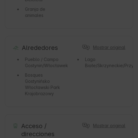
Granja de
animales
Alrededores
Mostrar original
Pueblo / Campo
Lago
Gostynin/Włocławek
Białe/Skrzyneckie/Przyt
Bosques
Gostynińsko
Włocławski Park
Krajobrazowy
Acceso /
Mostrar original
direcciones