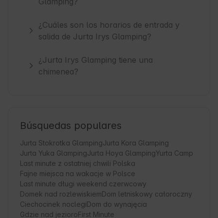
Glamping?
¿Cuáles son los horarios de entrada y
salida de Jurta Irys Glamping?
¿Jurta Irys Glamping tiene una
chimenea?
Búsquedas populares
Jurta Stokrotka Glamping
Jurta Kora Glamping
Jurta Yuka Glamping
Jurta Hoya Glamping
Yurta Camp
Last minute z ostatniej chwili Polska
Fajne miejsca na wakacje w Polsce
Last minute długi weekend czerwcowy
Domek nad rozlewiskiem
Dom letniskowy całoroczny
Ciechocinek noclegi
Dom do wynajęcia
Gdzie nad jezioro
First Minute