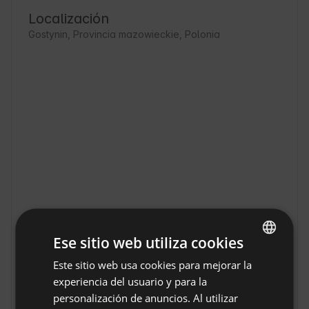
Localización
Gostynin, Provincia mazowieckie, Polonia
Ese sitio web utiliza cookies
Jurta Irys Glamping en
Este sitio web usa cookies para mejorar la
ENGLISH
Mostrar original
Gostynin
experiencia del usuario y para la
SPANISH
Jurta Irys Glamping, en Gostynin, es el lugar 
personalización de anuncios. Al utilizar