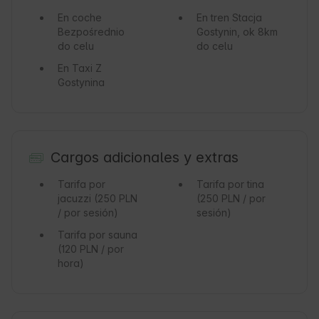
En coche
En tren
Stacja
Bezpośrednio
Gostynin, ok 8km
do celu
do celu
En Taxi
Z
Gostynina
Cargos adicionales y extras
Tarifa por
Tarifa por tina
jacuzzi
(250 PLN
(250 PLN / por
/ por sesión)
sesión)
Tarifa por sauna
(120 PLN / por
hora)