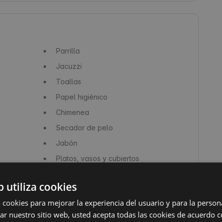
Parrilla
Jacuzzi
Toallas
Papel higiénico
Chimenea
Secador de pelo
Jabón
Platos, vasos y cubiertos
Frigorífico
b utiliza cookies
Horno
a cookies para mejorar la experiencia del usuario y para la person
Instalaciones para personas con
izar nuestro sitio web, usted acepta todas las cookies de acuerdo 
discapacidades