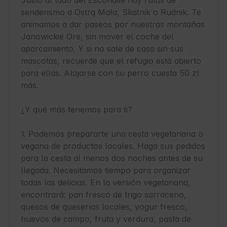
Justo al lado del Escondite hay rutas de 
senderismo a Ostrą Mała, Skalnik o Rudnik. Te 
animamos a dar paseos por nuestras montañas 
Janowickie Ore, sin mover el coche del 
aparcamiento. Y si no sale de casa sin sus 
mascotas, recuerde que el refugio está abierto 
para ellas. Alojarse con su perro cuesta 50 zl 
más.

¿Y qué más tenemos para ti?

1. Podemos prepararte una cesta vegetariana o 
vegana de productos locales. Haga sus pedidos 
para la cesta al menos dos noches antes de su 
llegada. Necesitamos tiempo para organizar 
todas las delicias. En la versión vegetariana, 
encontrará: pan fresco de trigo sarraceno, 
quesos de queserías locales, yogur fresco, 
huevos de campo, fruta y verdura, pasta de 