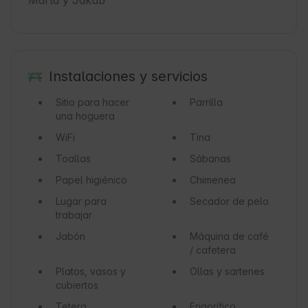
Marta y Jakub
Instalaciones y servicios
Sitio para hacer
Parrilla
una hoguera
WiFi
Tina
Toallas
Sábanas
Papel higiénico
Chimenea
Lugar para
Secador de pelo
trabajar
Jabón
Máquina de café
/ cafetera
Platos, vasos y
Ollas y sartenes
cubiertos
Tetera
Frigorífico