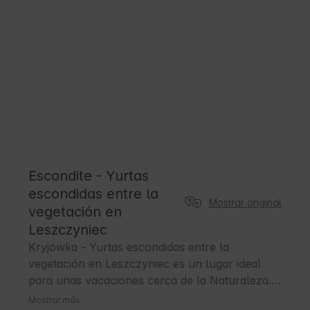
Escondite - Yurtas
escondidas entre la
Mostrar original
vegetación en
Leszczyniec
Kryjówka - Yurtas escondidas entre la 
vegetación en Leszczyniec es un lugar ideal 
para unas vacaciones cerca de la Naturaleza. 
Situado en la pintoresca voivodía de Baja 
Mostrar más