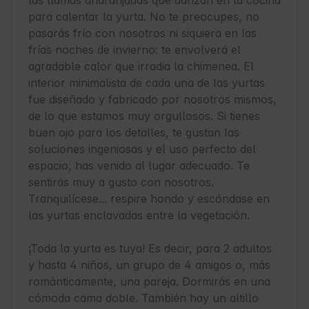
las llamas anaranjadas que danzan en la cocina 
para calentar la yurta. No te preocupes, no 
pasarás frío con nosotros ni siquiera en las 
frías noches de invierno: te envolverá el 
agradable calor que irradia la chimenea. El 
interior minimalista de cada una de las yurtas 
fue diseñado y fabricado por nosotros mismos, 
de lo que estamos muy orgullosos. Si tienes 
buen ojo para los detalles, te gustan las 
soluciones ingeniosas y el uso perfecto del 
espacio, has venido al lugar adecuado. Te 
sentirás muy a gusto con nosotros. 
Tranquilícese... respire hondo y escóndase en 
las yurtas enclavadas entre la vegetación.

¡Toda la yurta es tuya! Es decir, para 2 adultos 
y hasta 4 niños, un grupo de 4 amigos o, más 
románticamente, una pareja. Dormirás en una 
cómoda cama doble. También hay un altillo 