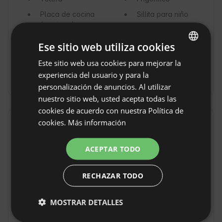
Placa de cocina
Sillita para niño
/ cocina de gas
Bañera para
Ese sitio web utiliza cookies
niño
Este sitio web usa cookies para mejorar la
ENGLISH
No hay instalaciones para personas con
experiencia del usuario y para la
discapacidades
SPANISH
personalización de anuncios. Al utilizar
POLISH
nuestro sitio web, usted acepta todas las
cookies de acuerdo con nuestra Política de
GERMAN
cookies.
Más información
Actividades
ITALIAN
Hacer turismo
Escaladas
FRENCH
ACEPTAR TODO
Rutas en
Rutas de
CZECH
bicicleta
senderismo
RECHAZAR TODO
DUTCH
leves
Senderismo
Pistas de esquí
SLOVAK
MOSTRAR DETALLES
cercanas
Recolección de
Observaciones