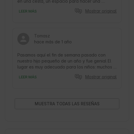
en una cesta, un espacio para hacer una 
hoguera y la mayor atracción: un baño en una 
Mostrar original
LEER MÁS
bañera climatizada al borde del bosque, con las 
estrellas sobre la cabeza. 

Las yurtas están bien cuidadas, perfectamente 
equipadas y tienen mucho encanto. Se puede 
Tomasz
disfrutar de deliciosas infusiones, café y té. 
hace más de 1 año
¡Seguro que volveremos, lo recomendamos!
Pasamos aquí el fin de semana pasado con 
nuestro hijo pequeño de un año y fue genial El 
lugar es muy adecuado para los niños: muchos 
juguetes, colchonetas, un columpio, y también 
Mostrar original
LEER MÁS
había una trona, una cuna de viaje y una bañera 
esperándonos en el lugar, así que no tuvimos 
que llevar nada. La yurta es muy acogedora, la 
zona es tranquila e ideal para relajarse. Se nota 
que los propietarios han pensado en todo. Si 
MUESTRA TODAS LAS RESEÑAS
alguien está buscando un lugar agradable para 
una escapada familiar en la naturaleza, ¡lo 
recomendamos de todo corazón!