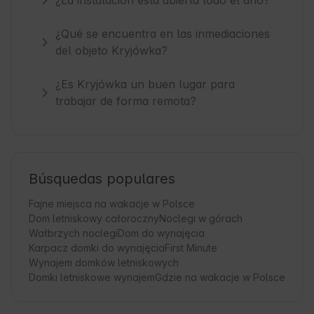
¿La instalación está abierta todo el año?
¿Qué se encuentra en las inmediaciones
del objeto Kryjówka?
¿Es Kryjówka un buen lugar para
trabajar de forma remota?
Búsquedas populares
Fajne miejsca na wakacje w Polsce
Dom letniskowy całoroczny
Noclegi w górach
Wałbrzych noclegi
Dom do wynajęcia
Karpacz domki do wynajęcia
First Minute
Wynajem domków letniskowych
Domki letniskowe wynajem
Gdzie na wakacje w Polsce