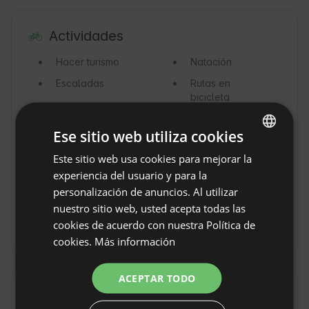
Actividades
Hacer turismo
Natación
Escaladas
Rutas en
bicicleta
Rutas de
Senderismo
Ese sitio web utiliza cookies
senderismo
leves
Este sitio web usa cookies para mejorar la
ENGLISH
Piragüismo
Bote
experiencia del usuario y para la
SPANISH
Deportes
Pesca
personalización de anuncios. Al utilizar
aquáticos
POLISH
nuestro sitio web, usted acepta todas las
cookies de acuerdo con nuestra Política de
Surf
Surf de vela
GERMAN
cookies.
Más información
ITALIAN
FRENCH
ACEPTAR TODO
Alrededores
CZECH