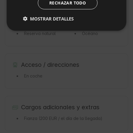
RECHAZAR TODO
DUTCH
Pueblo / Campo
Lago
Bosques
Montañas
SLOVAK
MOSTRAR DETALLES
Mar
Río
Reserva natural
Océano
Acceso / direcciones
En coche
Cargos adicionales y extras
Fianza
(200 EUR / el día de la llegada)