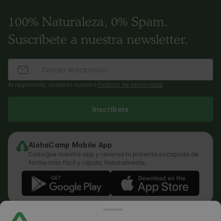
100% Naturaleza, 0% Spam.
Suscríbete a nuestra newsletter.
Al registrarte, aceptas nuestra
Política de privacidad
.
Inscríbete
AlohaCamp Mobile App
Consigue nuestra app y reserva tu próxima escapada de
forma más fácil y rápida. Naturalmente.
Términos y condiciones