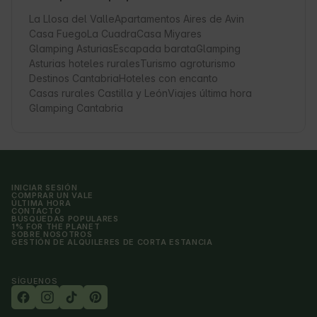
La Llosa del Valle
Apartamentos Aires de Avin
Casa Fuego
La Cuadra
Casa Miyares
Glamping Asturias
Escapada barata
Glamping
Asturias hoteles rurales
Turismo agroturismo
Destinos Cantabria
Hoteles con encanto
Casas rurales Castilla y León
Viajes última hora
Glamping Cantabria
INICIAR SESIÓN
COMPRAR UN VALE
ÚLTIMA HORA
CONTACTO
BÚSQUEDAS POPULARES
1% FOR THE PLANET
SOBRE NOSOTROS
GESTIÓN DE ALQUILERES DE CORTA ESTANCIA
SÍGUENOS