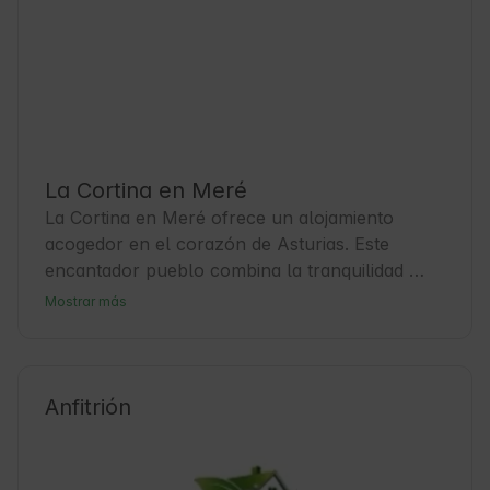
La Cortina en Meré
La Cortina en Meré ofrece un alojamiento 
acogedor en el corazón de Asturias. Este 
encantador pueblo combina la tranquilidad 
rural con la riqueza cultural de la región. Los 
Mostrar más
Huéspedes pueden disfrutar de un entorno 
natural privilegiado y una atmósfera auténtica 
que invita a desconectar. Meré es un punto de 
partida ideal para explorar la costa cantábrica 
Anfitrión
y las montañas cercanas. Además, la zona es 
conocida por su gastronomía y tradiciones 
locales que enriquecen la experiencia de viaje.