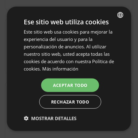
Ese sitio web utiliza cookies
Reglas de la propiedad
Este sitio web usa cookies para mejorar la
ENGLISH
experiencia del usuario y para la
Hora de llegada: Desde 15:00
SPANISH
personalización de anuncios. Al utilizar
Hora de salida: Hasta 10:00
POLISH
nuestro sitio web, usted acepta todas las
cookies de acuerdo con nuestra Política de
Reservar sin reembolso
GERMAN
cookies.
Más información
ITALIAN
FRENCH
ACEPTAR TODO
Localización
CZECH
Nowy Probark , Provincia warmińsko-mazurskie,
RECHAZAR TODO
DUTCH
Polonia
SLOVAK
MOSTRAR DETALLES