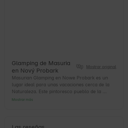
Glamping de Masuria
Mostrar original
en Nový Probark
Masurian Glamping en Nowe Probark es un 
lugar ideal para unas vacaciones cerca de la 
Naturaleza. Este pintoresco pueblo de la 
voivodía de Warmia-Masuria impresiona por su 
Mostrar más
tranquilidad y sus bellos paisajes. Los 
huéspedes encontrarán un alojamiento 
confortable que les permitirá relajarse después 
de un día de aventuras. Es una base ideal para 
Las reseñas