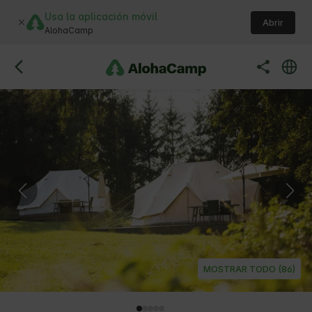
Usa la aplicación móvil
Abrir
AlohaCamp
MOSTRAR TODO (86)