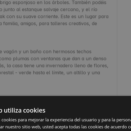
brigo esponjoso en los árboles. También podéis 
o junto al estanque salvaje cercano, y el río 
k con su suave corriente. Este es un lugar para 
 familia, amigos, para talleres creativos, de 
e vagón y un baño con hermosos techos 
como plumas con ventanas que dan a un denso 
, la casa tiene una invernadero lleno de flores, 
estal - verde hasta el límite, un altillo y una 
on sofá cama) y invernadero acristalado (con 
b utiliza cookies
as, al que se puede acceder por una escalera de 
a cookies para mejorar la experiencia del usuario y para la person
izar nuestro sitio web, usted acepta todas las cookies de acuerdo 
mas matrimoniales,
