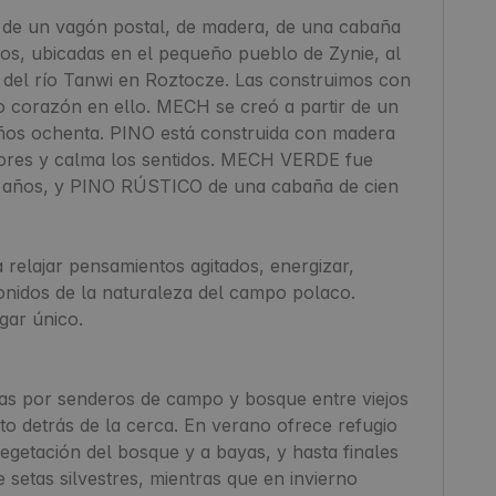
de un vagón postal, de madera, de una cabaña 
os, ubicadas en el pequeño pueblo de Zynie, al 
 del río Tanwi en Roztocze. Las construimos con 
o corazón en ello. MECH se creó a partir de un 
ños ochenta. PINO está construida con madera 
lores y calma los sentidos. MECH VERDE fue 
n años, y PINO RÚSTICO de una cabaña de cien 
relajar pensamientos agitados, energizar, 
sonidos de la naturaleza del campo polaco. 
ar único.

as por senderos de campo y bosque entre viejos 
o detrás de la cerca. En verano ofrece refugio 
egetación del bosque y a bayas, y hasta finales 
etas silvestres, mientras que en invierno 