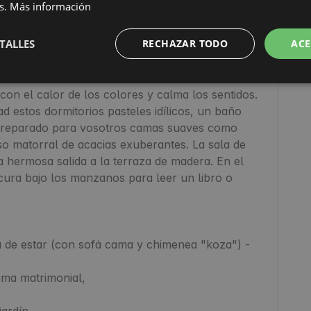
s.
Más información
rdín,

TALLES
RECHAZAR TODO
ACE
on el calor de los colores y calma los sentidos. 
 estos dormitorios pasteles idílicos, un baño 
reparado para vosotros camas suaves como 
 matorral de acacias exuberantes. La sala de 
a hermosa salida a la terraza de madera. En el 
ura bajo los manzanos para leer un libro o 
de estar (con sofá cama y chimenea "koza") - 
ma matrimonial,

rdín,
