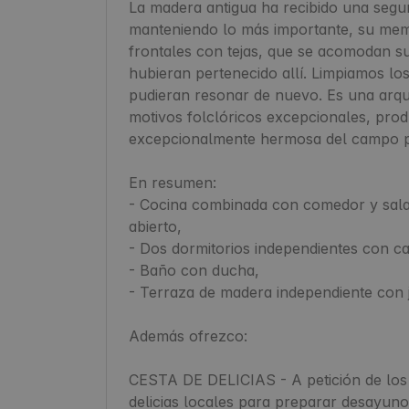
La madera antigua ha recibido una segun
manteniendo lo más importante, su memo
frontales con tejas, que se acomodan su
hubieran pertenecido allí. Limpiamos los
pudieran resonar de nuevo. Es una arqui
motivos folclóricos excepcionales, produ
excepcionalmente hermosa del campo p
En resumen:

- Cocina combinada con comedor y sala 
abierto,

- Dos dormitorios independientes con ca
- Baño con ducha,

- Terraza de madera independiente con ja
Además ofrezco:

CESTA DE DELICIAS - A petición de los
delicias locales para preparar desayun