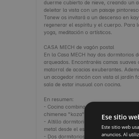
duerme cubierto de nieve, creando un a
deleitar la vista con un paisaje pintoresc
Tanew os invitará a un descenso en kaya
regenerar el espíritu y el cuerpo. Para la
yoga, meditación o artísticos.

CASA MECH de vagón postal

En la Casa MECH hay dos dormitorios d
arqueados. Encontraréis camas suaves 
matorral de acacias exuberantes. Además
un acogedor rincón con vista al jardín for
sala de estar inusual con cocina.

En resumen:

- Cocina combinada con sala de estar (c
chimenea "koza") - espacio abierto,

Ese sitio we
- Altillo dormitorio con cama de 2 plaz
Este sitio web us
metal desde el espacio abierto,

anuncios. Al util
- Dos dormitorios independientes con ca