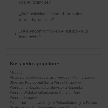
acepta animales?
¿Qué actividades están disponibles
alrededor del sitio?
¿Qué encontramos en el equipo de la
instalación?
Búsquedas populares
MyLovy
Plaza para autocaravanas y tiendas - Marina Zagać
Stadnina Pod Lasem
Mama Verde
Pstrągowo
Winnica na Rozdrożu
Agroturystyka Ropienka
Winnica Widokowa
Kombornia Camper Park
Winnica Knapów
Fajne miejsca na wakacje w Polsce
Kempingi w Polsce
Roztocze nocleg
Pole campingowe
Biwak