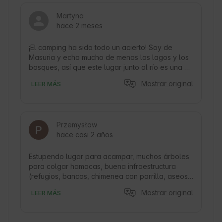
Martyna
hace 2 meses
¡El camping ha sido todo un acierto! Soy de 
Masuria y echo mucho de menos los lagos y los 
bosques, así que este lugar junto al río es una 
elección realmente acertada. Hay mucho 
Mostrar original
LEER MÁS
espacio, tres zonas para hacer fogatas (con 
parrilla) y dos grandes cenadores con mesas. Lo 
único que se me ocurre criticar son los baños, 
porque, aunque solo estábamos dos personas, 
Przemysław
en temporada alta puede haber mucha gente y 
hace casi 2 años
entonces hacer cola puede resultar un poco 
molesto. Además, las excursiones o los grupos 
grandes de piragüistas que utilizan los aseos, 
Estupendo lugar para acampar, muchos árboles 
por desgracia, no siempre respetan las normas 
para colgar hamacas, buena infraestructura 
básicas de higiene, por lo que vendrían bien más 
(refugios, bancos, chimenea con parrilla, aseos, 
aseos en el camping. Por lo demás, todo 
acceso a la electricidad), propietarios muy 
Mostrar original
LEER MÁS
perfecto.
amables y sin problemas. Posibilidad de alquilar 
canoas y empezar a hacer rafting directamente 
desde el camping. ¡Lo recomiendo 