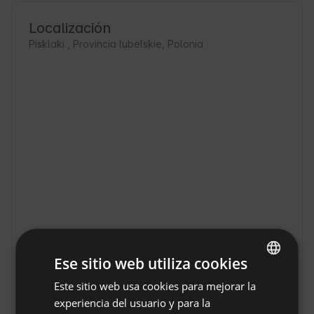
Localización
Pisklaki , Provincia lubelskie, Polonia
Ese sitio web utiliza cookies
Camping y tienda de
Este sitio web usa cookies para mejorar la
ENGLISH
campaña - en el
Mostrar original
experiencia del usuario y para la
bosque junto al río
SPANISH