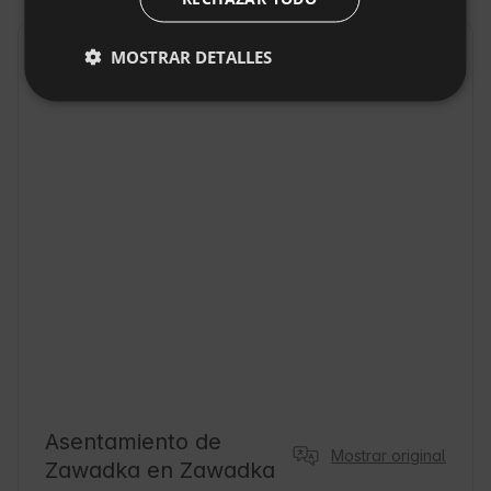
DUTCH
SLOVAK
MOSTRAR DETALLES
Localización
Zawadka, Provincia małopolskie, Polonia
Asentamiento de
Mostrar original
Zawadka en Zawadka