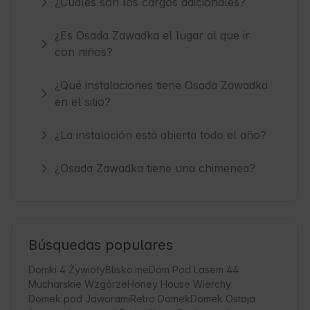
¿Cuáles son los cargos adicionales?
¿Es Osada Zawadka el lugar al que ir
con niños?
¿Qué instalaciones tiene Osada Zawadka
en el sitio?
¿La instalación está abierta todo el año?
¿Osada Zawadka tiene una chimenea?
Búsquedas populares
Domki 4 Żywioły
Blisko.me
Dom Pod Lasem 44
Mucharskie Wzgórze
Honey House Wierchy
Domek pod Jaworami
Retro Domek
Domek Ostoja