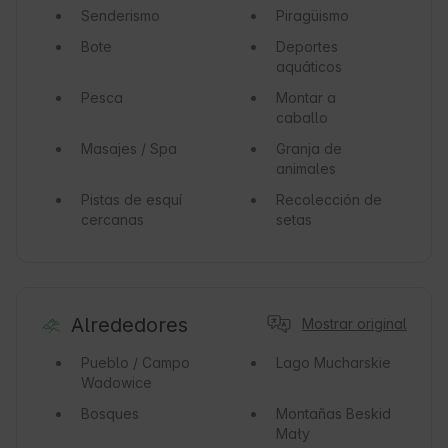
Senderismo
Piragüismo
Bote
Deportes
aquáticos
Pesca
Montar a
caballo
Masajes / Spa
Granja de
animales
Pistas de esquí
Recolección de
cercanas
setas
Alrededores
Mostrar original
Pueblo / Campo
Lago
Mucharskie
Wadowice
Bosques
Montañas
Beskid
Mały