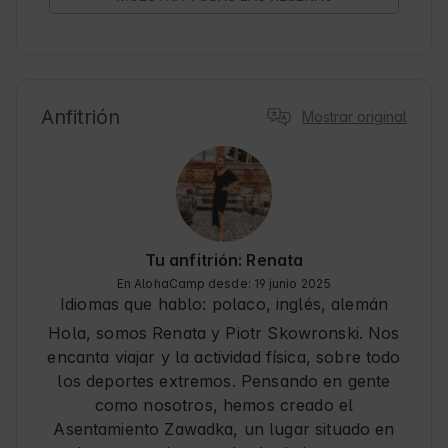
jacuzzi fueron inolvidables y la sauna daba una 
Es el lugar ideal para quienes buscan descanso, 
sensación de lujo y relajación total.

contacto con la naturaleza y un momento de 
Ubicación estupenda - zona tranquila y 
tranquilidad. ¡Volveremos con gusto y 
apacible, perfecta para relajarse. La terraza era 
recomendamos este lugar de todo corazón! ❤️🌲
un gran lugar para el café de la mañana y 
conversaciones nocturnas.

Anfitrión
Mostrar original
Los anfitriones muy amables y serviciales - nos 
sentimos bienvenidos desde el principio, la 
comunicación fue rápida y sin problemas.

Definitivamente recomendaría esta casa a 
cualquiera que busque un destino de 
vacaciones confortable. ¡Sin duda volveremos 
aquí de nuevo! 🌿✨
Tu anfitrión: Renata
En AlohaCamp desde: 19 junio 2025
Idiomas que hablo:
polaco, inglés, alemán
Hola, somos Renata y Piotr Skowronski. Nos
encanta viajar y la actividad física, sobre todo
los deportes extremos. Pensando en gente
como nosotros, hemos creado el
Asentamiento Zawadka, un lugar situado en