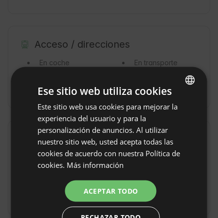
Acceso / direcciones
En coche
En transporte
público
En tren
En Taxi
Ese sitio web utiliza cookies
Este sitio web usa cookies para mejorar la
ENGLISH
experiencia del usuario y para la
SPANISH
personalización de anuncios. Al utilizar
Reglas de la propiedad
POLISH
nuestro sitio web, usted acepta todas las
cookies de acuerdo con nuestra Política de
GERMAN
Horario de entrada: De 16:00 a 00:00
cookies.
Más información
ITALIAN
Hora de salida: Hasta 10:00
FRENCH
Cancelación gratuita de la reserva:
hasta 14 días
ACEPTAR TODO
antes de llegar
CZECH
RECHAZAR TODO