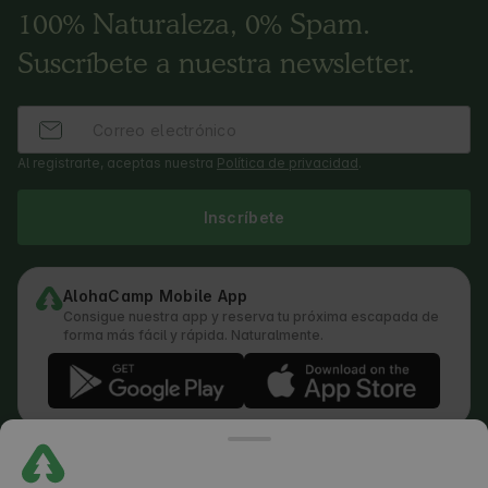
100% Naturaleza, 0% Spam.
Suscríbete a nuestra newsletter.
Al registrarte, aceptas nuestra
Política de privacidad
.
Inscríbete
AlohaCamp Mobile App
Consigue nuestra app y reserva tu próxima escapada de
forma más fácil y rápida. Naturalmente.
Términos y condiciones
Cómo funciona la búsqueda