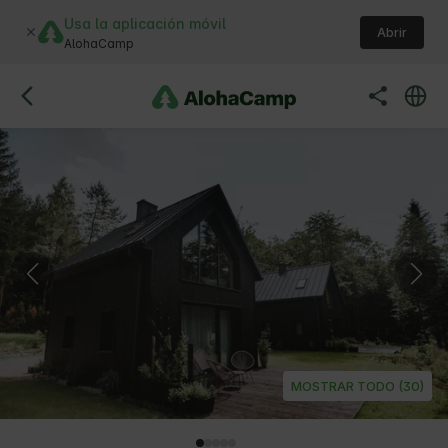
Usa la aplicación móvil
Abrir
AlohaCamp
MOSTRAR TODO (30)