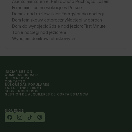
Asentamiento en el Retiro
Chata Pachnąca Lasem
Fajne miejsca na wakacje w Polsce
Domek nad rozlewiskiem
Energylandia noclegi
Dom letniskowy całoroczny
Noclegi w górach
Dom do wynajęcia
Gdzie nad jezioro
First Minute
Tanie noclegi nad jeziorem
Wynajem domków letniskowych
INICIAR SESIÓN
COMPRAR UN VALE
ÚLTIMA HORA
CONTACTO
BÚSQUEDAS POPULARES
1% FOR THE PLANET
SOBRE NOSOTROS
GESTIÓN DE ALQUILERES DE CORTA ESTANCIA
SÍGUENOS