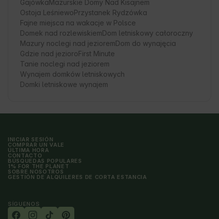
Gajówka
Mazurskie Domy Nad Kisajnem
Ostoja Leśniewo
Przystanek Rydzówka
Fajne miejsca na wakacje w Polsce
Domek nad rozlewiskiem
Dom letniskowy całoroczny
Mazury noclegi nad jeziorem
Dom do wynajęcia
Gdzie nad jezioro
First Minute
Tanie noclegi nad jeziorem
Wynajem domków letniskowych
Domki letniskowe wynajem
INICIAR SESIÓN
COMPRAR UN VALE
ÚLTIMA HORA
CONTACTO
BÚSQUEDAS POPULARES
1% FOR THE PLANET
SOBRE NOSOTROS
GESTIÓN DE ALQUILERES DE CORTA ESTANCIA
SÍGUENOS