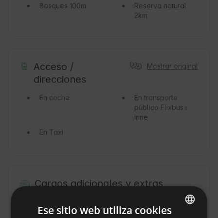
Bosques
100m
Reserva natural
2km
Acceso /
Mostrar original
direcciones
En coche
En transporte
público
Flixbus i
inne
En Taxi
Cargos adicionales y extras
Tarifa por sauna
Tarifa por tina
Ese sitio web utiliza cookies
(50 PLN / tarifa
(200 PLN / tarifa