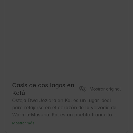
Oasis de dos lagos en
Mostrar original
Kalú
Ostoja Dwa Jeziora en Kal es un lugar ideal 
para relajarse en el corazón de la voivodía de 
Warmia-Masuria. Kal es un pueblo tranquilo 
rodeado de hermosa naturaleza, que es 
Mostrar más
propicio para la relajación y la recreación 