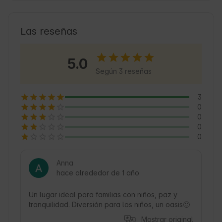
activa. Los huéspedes encontrarán un 
alojamiento confortable y una base excelente 
para explorar la zona. La región es famosa por 
Las reseñas
sus numerosos lagos y bosques, que 
favorecen el senderismo, la pesca y el 
5.0
piragüismo. Explore las tradiciones locales y 
Según 3 reseñas
disfrute de la paz y la tranquilidad lejos del 
bullicio de la ciudad. 🌿
3
0
0
0
0
Anna
hace alrededor de 1 año
Un lugar ideal para familias con niños, paz y 
tranquilidad. Diversión para los niños, un oasis🙂 
Mostrar original