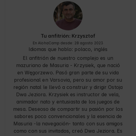
lluvioso) la oferta era muy limitada, pero aun así 
nos fuimos muy satisfechos.

Lo que más nos satisfizo fue la zona de spa, que 
utilizamos 3 veces durante nuestra estancia de 3 
días. En la zona de spa hay jacuzzi, sauna seca, 
sauna húmeda entre otros. El personal intenta 
Tu anfitrión: Krzysztof
que sólo un grupo/pareja tenga una sesión por 
En AlohaCamp desde: 28 agosto 2023
visita para que sea más cómodo (1,5h).

Idiomas que hablo:
polaco, inglés
El anfitrión de nuestro complejo es un
La cabaña que habíamos alquilado tenía todo lo 
que necesitábamos. El único defecto que 
mazuriano de Masuria - Krzysiek, que nació
notamos fue la nevera, que no tiene congelador, 
en Węgorzewo. Pasó gran parte de su vida
así que si alguien quería guardar helado o hielo 
profesional en Varsovia, pero su amor por su
para bebidas, por ejemplo, podría ser difícil. 
región natal le llevó a construir y dirigir Ostoja
Pero en realidad es una minucia que no afecta a 
Dwa Jeziora. Krzysiek es instructor de vela,
nada.

animador nato y entusiasta de los juegos de
Recomendamos encarecidamente Ostoja Dwa 
mesa. Deseoso de compartir su pasión por los
Jeziora.
sabores poco convencionales y la esencia de
Masuria -la navegación- tanto con sus amigos
como con sus invitados, creó Dwa Jeziora. Es