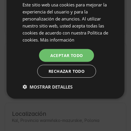
única)
única)
Este sitio web usa cookies para mejorar la
ENGLISH
experiencia del usuario y para la
Tarifa por
SPANISH
jacuzzi
(200 PLN
personalización de anuncios. Al utilizar
/ tarifa única)
POLISH
nuestro sitio web, usted acepta todas las
cookies de acuerdo con nuestra Política de
GERMAN
cookies.
Más información
ITALIAN
Reglas de la propiedad
FRENCH
ACEPTAR TODO
CZECH
Hora de llegada: Desde 16:00
RECHAZAR TODO
DUTCH
Hora de salida: Hasta 11:00
SLOVAK
Reservar sin reembolso
MOSTRAR DETALLES
Localización
Kal, Provincia warmińsko-mazurskie, Polonia