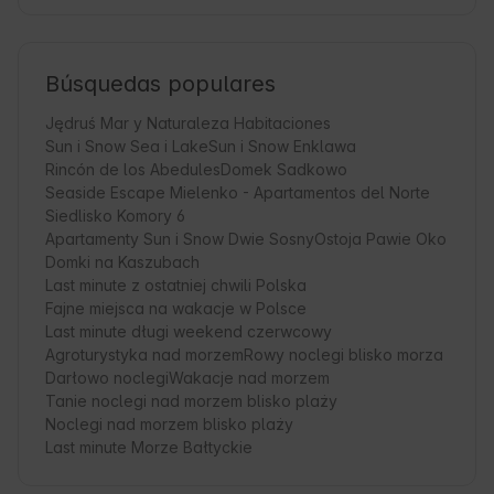
Búsquedas populares
Jędruś Mar y Naturaleza Habitaciones
Sun i Snow Sea i Lake
Sun i Snow Enklawa
Rincón de los Abedules
Domek Sadkowo
Seaside Escape Mielenko - Apartamentos del Norte
Siedlisko Komory 6
Apartamenty Sun i Snow Dwie Sosny
Ostoja Pawie Oko
Domki na Kaszubach
Last minute z ostatniej chwili Polska
Fajne miejsca na wakacje w Polsce
Last minute długi weekend czerwcowy
Agroturystyka nad morzem
Rowy noclegi blisko morza
Darłowo noclegi
Wakacje nad morzem
Tanie noclegi nad morzem blisko plaży
Noclegi nad morzem blisko plaży
Last minute Morze Bałtyckie