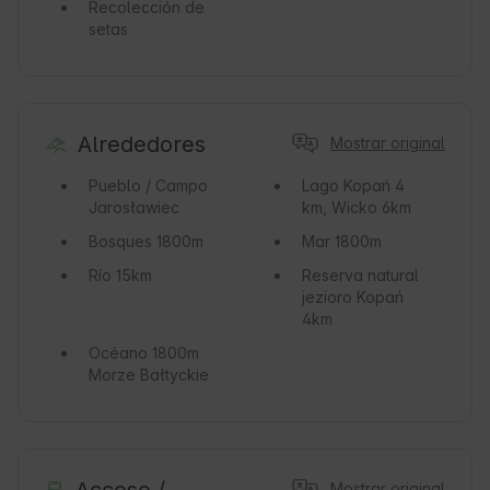
Recolección de
setas
Alrededores
Mostrar original
Pueblo / Campo
Lago
Kopań 4
Jarosławiec
km, Wicko 6km
Bosques
1800m
Mar
1800m
Río
15km
Reserva natural
jezioro Kopań
4km
Océano
1800m
Morze Bałtyckie
Mostrar original