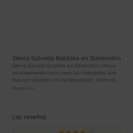
Sierra Salvada Bubbles en Salmontón
Sierra Salvada Bubbles en Salmontón ofrece 
un alojamiento único para los Huéspedes que 
buscan conectar con la Naturaleza. Salmontón 
es un pequeño pueblo en Álava, rodeado de 
Mostrar más
paisajes verdes y montañas que invitan a la 
aventura. Esta zona es ideal para el turismo 
rural y para quienes disfrutan de actividades al 
aire libre. Los Huéspedes pueden relajarse en 
Las reseñas
un entorno tranquilo y usar Sierra Salvada 
Bubbles como base para explorar la región. 