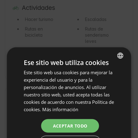
Actividades
Hacer turismo
Escaladas
Rutas en
Rutas de
bicicleta
senderismo
leves
Senderismo
Montar a
caballo
Ese sitio web utiliza cookies
Clases de yoga
Este sitio web usa cookies para mejorar la
ENGLISH
experiencia del usuario y para la
SPANISH
personalización de anuncios. Al utilizar
POLISH
nuestro sitio web, usted acepta todas las
Alrededores
cookies de acuerdo con nuestra Política de
GERMAN
cookies.
Más información
Pueblo / Campo
Bosques
ITALIAN
Reserva natural
Lago
FRENCH
ACEPTAR TODO
Montañas
Río
CZECH