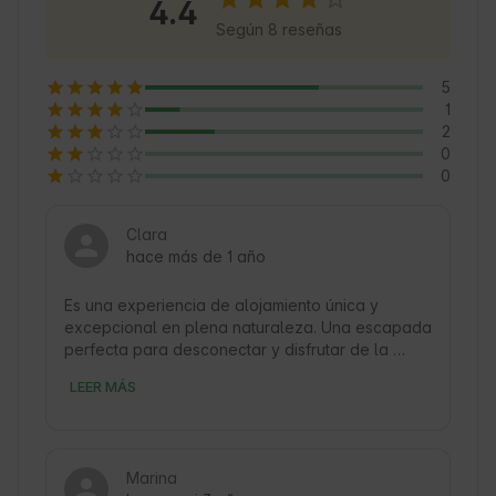
4.4
Además, la proximidad a la Sierra Salvada 
Según 8 reseñas
permite descubrir rutas de senderismo y 
observar la biodiversidad local. Un lugar 
5
perfecto para desconectar y respirar 
1
Naturaleza. 🍃
2
0
0
Clara
hace más de 1 año
Es una experiencia de alojamiento única y 
excepcional en plena naturaleza. Una escapada 
perfecta para desconectar y disfrutar de la 
tranquilidad.

LEER MÁS
Desde el momento de la llegada, el personal 
destaca por su amabilidad y disposición para 
garantizar una estancia inolvidable, ante la falta 
de un simple bolígrafo para un juego, no 
Marina
dudaron en contactar a vecinos del área para 