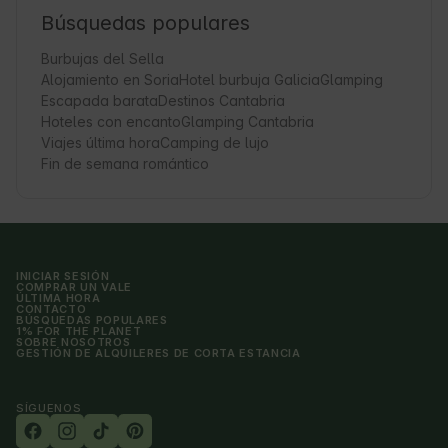
Búsquedas populares
Burbujas del Sella
Alojamiento en Soria
Hotel burbuja Galicia
Glamping
Escapada barata
Destinos Cantabria
Hoteles con encanto
Glamping Cantabria
Viajes última hora
Camping de lujo
Fin de semana romántico
INICIAR SESIÓN
COMPRAR UN VALE
ÚLTIMA HORA
CONTACTO
BÚSQUEDAS POPULARES
1% FOR THE PLANET
SOBRE NOSOTROS
GESTIÓN DE ALQUILERES DE CORTA ESTANCIA
SÍGUENOS