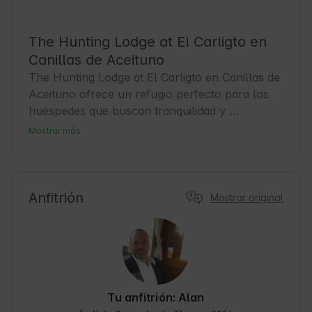
The Hunting Lodge at El Carligto en
Canillas de Aceituno
The Hunting Lodge at El Carligto en Canillas de 
Aceituno ofrece un refugio perfecto para los 
huéspedes que buscan tranquilidad y 
Naturaleza en la provincia de Málaga. Este 
Mostrar más
alojamiento combina la esencia rural con 
comodidades modernas, ideal para viajeros que 
desean explorar la belleza del interior andaluz. 
Canillas de Aceituno es un pueblo con historia 
Anfitrión
Mostrar original
y encanto, famoso por sus calles empedradas 
y su ambiente acogedor. Desde aquí, los 
huéspedes pueden disfrutar de rutas de 
senderismo y descubrir la riqueza cultural y 
natural de la región. Además, la proximidad a la 
costa permite combinar montaña y mar en un 
Tu anfitrión: Alan
solo viaje. 🍃