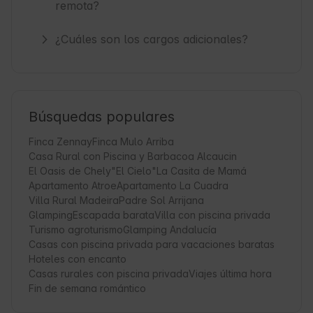
remota?
¿Cuáles son los cargos adicionales?
Búsquedas populares
Finca Zennay
Finca Mulo Arriba
Casa Rural con Piscina y Barbacoa Alcaucin
El Oasis de Chely
"El Cielo"
La Casita de Mamá
Apartamento Atroe
Apartamento La Cuadra
Villa Rural Madeira
Padre Sol Arrijana
Glamping
Escapada barata
Villa con piscina privada
Turismo agroturismo
Glamping Andalucía
Casas con piscina privada para vacaciones baratas
Hoteles con encanto
Casas rurales con piscina privada
Viajes última hora
Fin de semana romántico