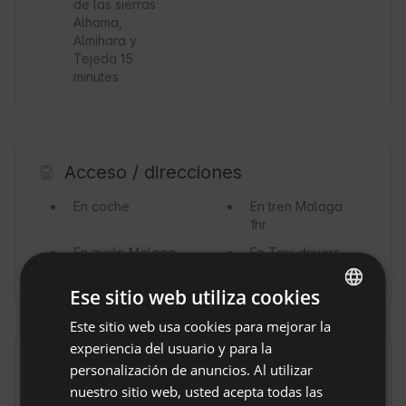
de las sierras
Alhama,
Almihara y
Tejeda 15
minutes
Acceso / direcciones
En coche
En tren
Malaga
1hr
En avión
Malaga
En Taxi
drivers
AGP 1 hour
available
Ese sitio web utiliza cookies
Este sitio web usa cookies para mejorar la
ENGLISH
experiencia del usuario y para la
SPANISH
Reglas de la propiedad
personalización de anuncios. Al utilizar
POLISH
nuestro sitio web, usted acepta todas las
Hora de llegada: Desde 16:00