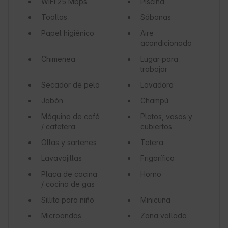
WiFi
25 Mbps
Piscina
Toallas
Sábanas
Papel higiénico
Aire
acondicionado
Chimenea
Lugar para
trabajar
Secador de pelo
Lavadora
Jabón
Champú
Máquina de café
Platos, vasos y
/ cafetera
cubiertos
Ollas y sartenes
Tetera
Lavavajillas
Frigorífico
Placa de cocina
Horno
/ cocina de gas
Sillita para niño
Minicuna
Microondas
Zona vallada