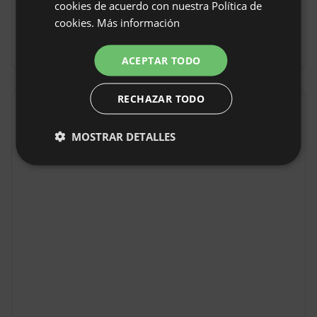
cookies de acuerdo con nuestra Política de
GERMAN
Hora de salida: Hasta 10:00
cookies.
Más información
ITALIAN
Reservar sin reembolso
FRENCH
ACEPTAR TODO
CZECH
RECHAZAR TODO
DUTCH
Localización
SLOVAK
Canillas de Aceituno, Provincia Málaga, España
MOSTRAR DETALLES