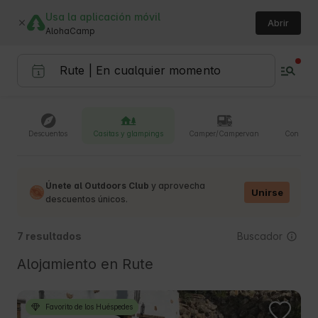
Usa la aplicación móvil
Abrir
AlohaCamp
Descuentos
Casitas y glampings
Camper/Campervan
Con masc
Únete al Outdoors Club
y aprovecha
Unirse
descuentos únicos.
Buscador
7 resultados
Alojamiento en Rute
Favorito de los Huéspedes