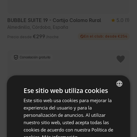
BUBBLE SUITE 19 - Cortijo Colomo Rural
5.0
(1)
Almedinilla, Córdoba, España
€299
En el club: desde €254
Precio desde
/noche
Cancelación gratuita
Ese sitio web utiliza cookies
Este sitio web usa cookies para mejorar la
ENGLISH
experiencia del usuario y para la
SPANISH
personalización de anuncios. Al utilizar
POLISH
nuestro sitio web, usted acepta todas las
cookies de acuerdo con nuestra Política de
GERMAN
El Ventorro
cookies.
Más información