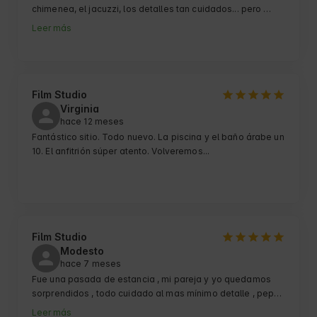
bien.

chimenea, el jacuzzi, los detalles tan cuidados... pero 
sobre todo, gracias por tu cercanía, atención y buen rollo.

Leer más
Todo maravilloso, volveremos acompañados❤️
Ha sido un finde mágico y ya estamos deseando volver, la 
próxima vez con amigos o familia.

¡¡Un gran abrazo y

Film Studio
hasta la próxima!!

Virginia
hace 12 meses
Victoria y Álvaro
Fantástico sitio. Todo nuevo. La piscina y el baño árabe un 
10. El anfitrión súper atento. Volveremos...
Film Studio
Modesto
hace 7 meses
Fue una pasada de estancia , mi pareja y yo quedamos 
sorprendidos , todo cuidado al mas mínimo detalle , pepe 
super amable , din ninguna duda volveremos a repetir .
Leer más