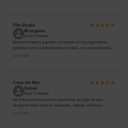
Film Studio
M.angeles
hace 9 meses
Nosotros hemos pasado una estancia muy agradable, 
parecía como si estuviéramos en bali, con sus palmeras, 
el propietario nos regalo una botella de vino 
Leer más
personalizada un detallazo, un trato muy familiar y nos dio 
consejos sobre sitio ir y comer.
Casa del Mar
Daniel
hace 7 meses
Ha sido una muy buena experiencia, el lugar es muy 
acogedor tiene todo lo necesario, debido al tiempo 
hemos disfrutado mucho de la estufa, y tambien hemos 
Leer más
podido disfrutar del jacuzzi y la zona exterior, la cual tiene 
una piscina y zona para barbacoa y recreativos. Nos ha 