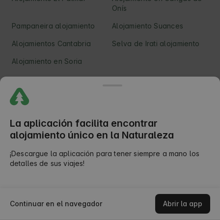
Onís
Pampaneira alojamiento
Alojamiento Suances
Alojamientos Cantabria
Selva de Irati alojamiento
Alojamiento en Soria
La aplicación facilita encontrar
INICIAR SESIÓN
alojamiento único en la Naturaleza
COMPRAR UN VALE
ÚLTIMA HORA
CONTACTO
BÚSQUEDAS POPULARES
¡Descargue la aplicación para tener siempre a mano los
1% FOR THE PLANET
SOBRE NOSOTROS
detalles de sus viajes!
GESTIÓN DE ALQUILERES DE CORTA ESTANCIA
Mapa
SÍGUENOS
Continuar en el navegador
Abrir la app
Buscar
Descuentos
Mis viajes
Mensajes
Mi cuenta