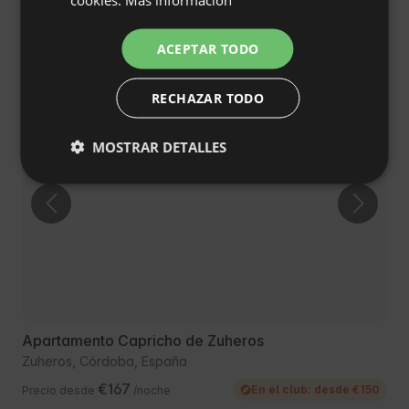
ITALIAN
Algarinejo, Granada, España
€248
FRENCH
Precio desde
/noche
ACEPTAR TODO
CZECH
RECHAZAR TODO
DUTCH
Cancelación gratuita
SLOVAK
MOSTRAR DETALLES
Apartamento Capricho de Zuheros
Zuheros, Córdoba, España
€167
En el club: desde €150
Precio desde
/noche