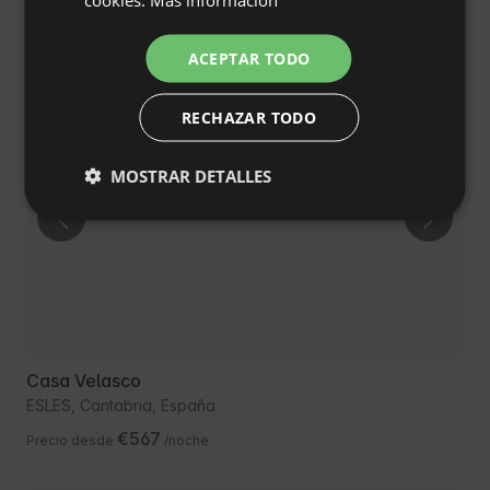
ITALIAN
€145
Precio desde
/noche
FRENCH
ACEPTAR TODO
CZECH
Cancelación gratuita
RECHAZAR TODO
DUTCH
SLOVAK
MOSTRAR DETALLES
Casa Velasco
ESLES, Cantabria, España
€567
Precio desde
/noche