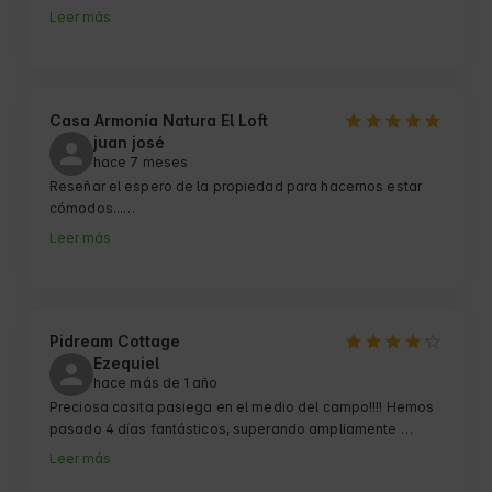
cómoda. Entorno tranquilo en medio del campo y bien 
Leer más
situada para conocer la zona en coche. Pasamos unos 
días maravillosos.
Casa Armonía Natura El Loft
juan josé
hace 7 meses
Reseñar el espero de la propiedad para hacernos estar 
cómodos...

Loft con todo lo necesario para crear en ese espacio un 
Leer más
finde perfecto...

Gracias Mintxu....
Pidream Cottage
Ezequiel
hace más de 1 año
Preciosa casita pasiega en el medio del campo!!!! Hemos 
pasado 4 días fantásticos, superando ampliamente 
nuestras expectativas… la casa tiene todo lo necesario, 
Leer más
para vivir una aventura en plena naturaleza. Saliendo 