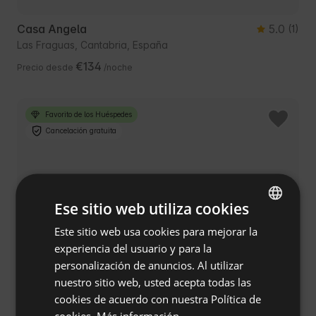
Casa Angela
5.0
(1)
Las Fraguas, Cantabria, España
€134
Precio desde
/noche
Favorito de los Huéspedes
Cancelación gratuita
Ese sitio web utiliza cookies
Este sitio web usa cookies para mejorar la
ENGLISH
experiencia del usuario y para la
SPANISH
personalización de anuncios. Al utilizar
POLISH
nuestro sitio web, usted acepta todas las
Vacas con Encanto / Terra y Coelum
5.0
(2)
cookies de acuerdo con nuestra Política de
GERMAN
Secadura, Cantabria, España
cookies.
Más información