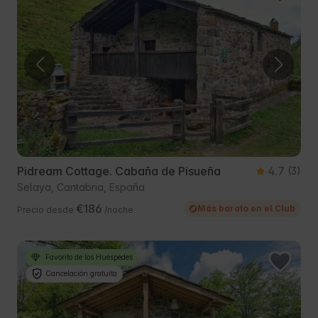
Pidream Cottage. Cabaña de Pisueña
4.7
(3)
Selaya, Cantabria, España
€186
Más barato en el Club
Precio desde
/noche
Favorito de los Huéspedes
Cancelación gratuita