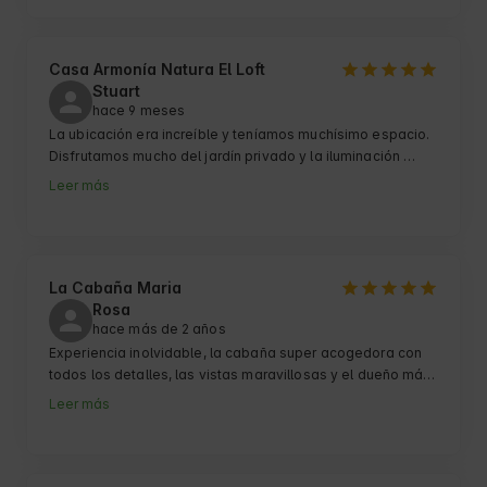
desde la misma casa nace una sendero señalizado hacia 
el nacimiento de un río… perfecto para realizar con niños!! 

La casa está a 4 km de Selaya, donde hay tiendas 
supermercados etc. 

Casa Armonía Natura El Loft
A destacar la atención de Pili… super amable, nos dio 
Stuart
hace 9 meses
todas las facilidades, tanto al entrar como al salir de la 
casa. 
La ubicación era increíble y teníamos muchísimo espacio. 
Disfrutamos mucho del jardín privado y la iluminación 
también era perfecta. Está en un lugar estupendo y 
Leer más
puedes visitar el bosque cercano o algunos de los bares y 
restaurantes que están a solo unos minutos. Muchas 
gracias a Mintxu, que es un anfitrión súper amable.
La Cabaña Maria
Rosa
hace más de 2 años
Experiencia inolvidable, la cabaña super acogedora con 
todos los detalles, las vistas maravillosas y el dueño más 
atento no pudo ser. Conclusión: volveremos seguro.
Leer más