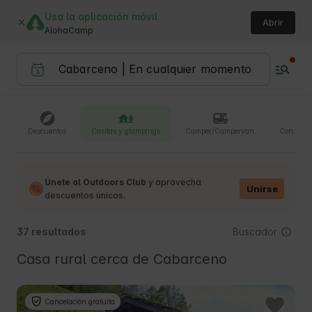
Usa la aplicación móvil
Abrir
AlohaCamp
Descuentos
Casitas y glampings
Camper/Campervan
Con masc
Únete al Outdoors Club
y aprovecha
Unirse
descuentos únicos.
Buscador
37 resultados
Casa rural cerca de Cabarceno
Cancelación gratuita