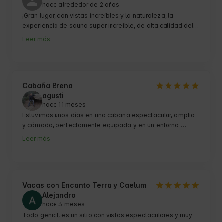
hace alrededor de 2 años
¡Gran lugar, con vistas increíbles y la naturaleza, la 
experiencia de sauna super increíble, de alta calidad del 
interior, los propietarios super educado y amable ! ¡Gran 
Leer más
estancia muy recomendable!
Cabaña Brena
agusti
hace 11 meses
Estuvimos unos días en una cabaña espectacular, amplia 
y cómoda, perfectamente equipada y en un entorno 
maravilloso.

Leer más
Para repetir sin dudar.

El equipo fenomenal, atentos y muy amables. 
Vacas con Encanto Terra y Caelum
Alejandro
hace 3 meses
Todo genial, es un sitio con vistas espectaculares y muy 