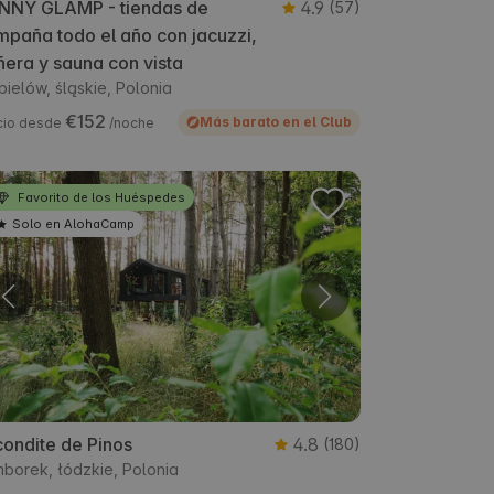
NNY GLAMP - tiendas de
4.9
(57)
paña todo el año con jacuzzi,
era y sauna con vista
bielów, śląskie, Polonia
€152
Más barato en el Club
cio desde
/noche
Favorito de los Huéspedes
Solo en AlohaCamp
ondite de Pinos
4.8
(180)
borek, łódzkie, Polonia