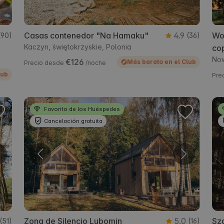
Casas contenedor "Na Hamaku"
4.9
Wo
(90)
(36)
Kaczyn, świętokrzyskie, Polonia
cop
Now
€126
Más barato en el Club
Precio desde
/noche
lub
Pre
Favorito de los Huéspedes
Cancelación gratuita
Zona de Silencio Lubomin
5.0
Sz
(51)
(16)