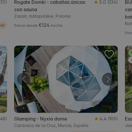
Rogate Domki - cabañas únicas
5.0
BU
(35)
(224)
con sauna
cam
Zasań, małopolskie, Polonia
bañ
Kor
€124
lub
Precio desde
/noche
Pre
Glamping - Nyxia dome
4.4
Esc
(48)
(105)
Caravaca de la Cruz, Murcia, España
Jam