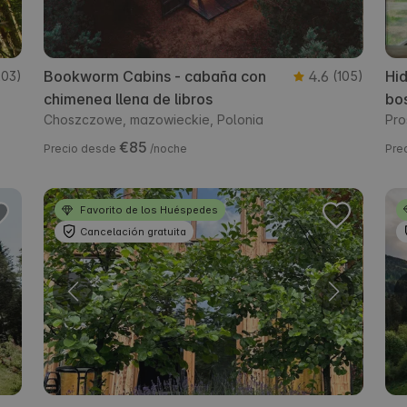
Bookworm Cabins - cabaña con
4.6
Hid
203)
(105)
chimenea llena de libros
bos
Choszczowe, mazowieckie, Polonia
Pro
€85
Precio desde
/noche
Pre
Favorito de los Huéspedes
Cancelación gratuita