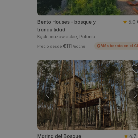
Bento Houses - bosque y
5.0
tranquilidad
Kąck, mazowieckie, Polonia
€111
Más barato en el C
Precio desde
/noche
Marina del Bosque
4.7