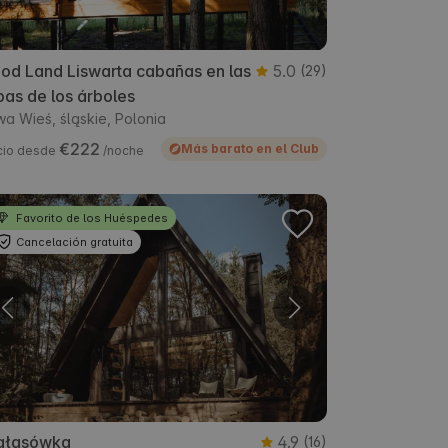
od Land Liswarta cabañas en las
5.0
(29)
as de los árboles
a Wieś, śląskie, Polonia
€222
Más barato en el Club
cio desde
/noche
Favorito de los Huéspedes
Cancelación gratuita
ałasówka
4.9
(16)