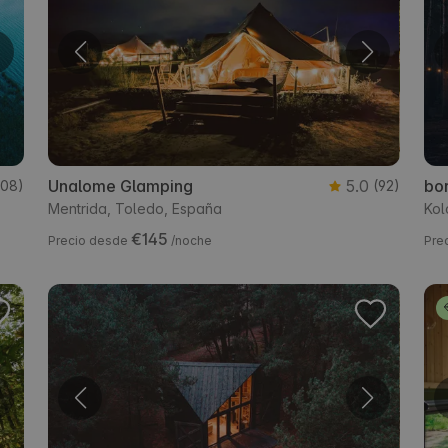
Unalome Glamping
5.0
bo
108)
(92)
Mentrida, Toledo, España
Kol
€145
Precio desde
/noche
Pre