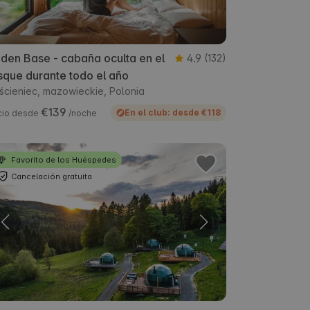
den Base - cabaña oculta en el
4.9
(132)
que durante todo el año
ścieniec, mazowieckie, Polonia
€139
En el club: desde €118
cio desde
/noche
Favorito de los Huéspedes
Cancelación gratuita