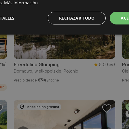
Favorito de los Huéspedes
s.
Más información
Cancelación gratuita
TALLES
RECHAZAR TODO
ACE
Freedolina Glamping
5.0
Pa
(116)
(54)
Dormowo, wielkopolskie, Polonia
Cie
€94
Precio desde
/noche
Pre
lub
Cancelación gratuita