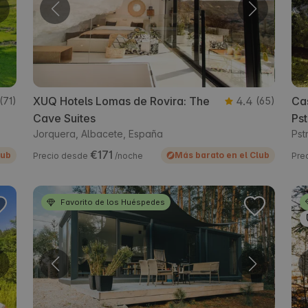
XUQ Hotels Lomas de Rovira: The
4.4
Cas
(71)
(65)
Cave Suites
Ps
Jorquera, Albacete, España
Pst
€171
lub
Más barato en el Club
Precio desde
/noche
Pre
Favorito de los Huéspedes