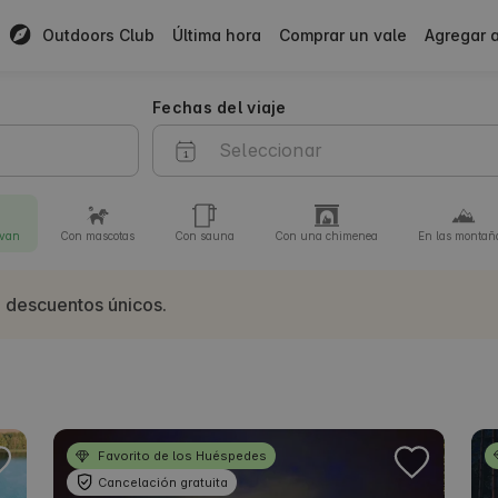
r! 🤩
Outdoors Club
Última hora
Comprar un vale
Agregar 
Fechas del viaje
van
Con mascotas
Con sauna
Con una chimenea
En las montañ
 descuentos únicos.
Favorito de los Huéspedes
Cancelación gratuita