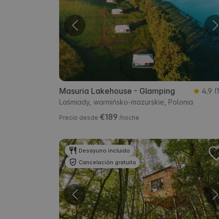
Masuria Lakehouse - Glamping
4.9
(
Laśmiady, warmińsko-mazurskie, Polonia
€189
Precio desde
/noche
Desayuno incluido
Cancelación gratuita