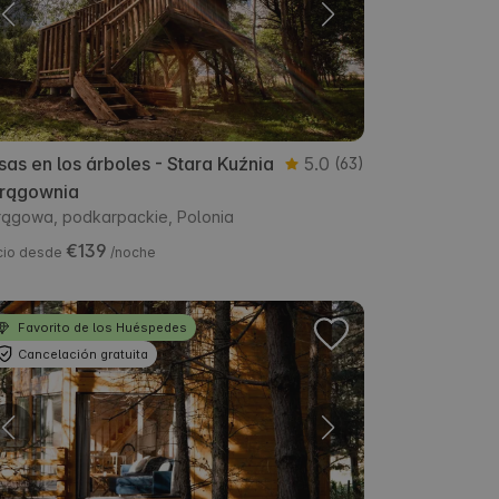
as en los árboles - Stara Kuźnia
5.0
(63)
trągownia
rągowa, podkarpackie, Polonia
€139
cio desde
/noche
Favorito de los Huéspedes
Cancelación gratuita