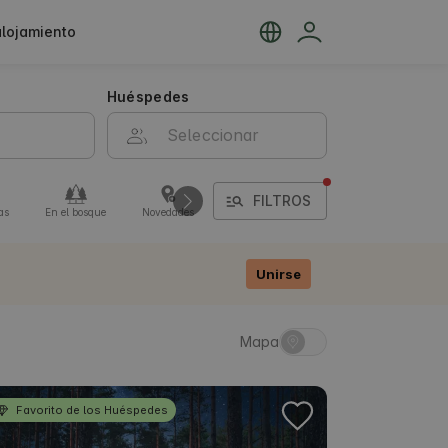
alojamiento
Huéspedes
FILTROS
as
En el bosque
Novedades
Campings
Por transporte público
Unirse
Mapa
Favorito de los Huéspedes