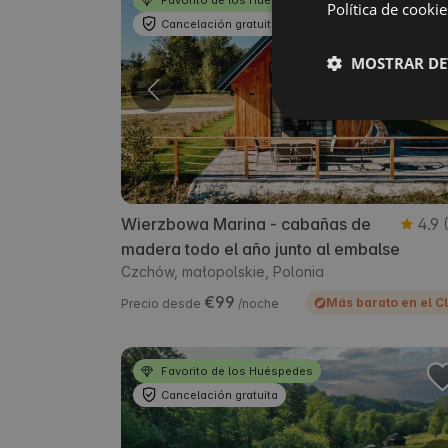
Favorito de los Huéspedes
Política de cookie
Cancelación gratuita
MOSTRAR DE
Wierzbowa Marina - cabañas de
4.9
madera todo el año junto al embalse
Czchów, małopolskie, Polonia
€99
Más barato en el C
Precio desde
/noche
Favorito de los Huéspedes
Cancelación gratuita