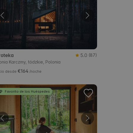
roteka
5.0
(87)
onia Karczmy, łódzkie, Polonia
€164
cio desde
/noche
Favorito de los Huéspedes