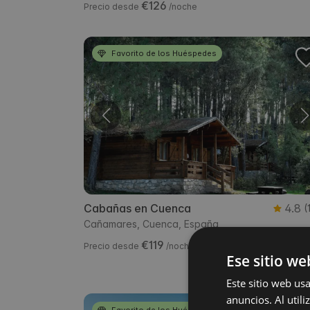
€126
Precio desde
/noche
Favorito de los Huéspedes
Cabañas en Cuenca
4.8
(
Cañamares, Cuenca, España
€119
Más barato en el C
Precio desde
/noche
Ese sitio we
Este sitio web us
anuncios. Al util