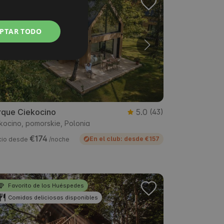
Favorito de los Huéspedes
Cancelación gratuita
POLISH
PTAR TODO
GERMAN
ITALIAN
FRENCH
CZECH
DUTCH
rque Ciekocino
5.0
(43)
SLOVAK
kocino, pomorskie, Polonia
€174
En el club: desde €157
cio desde
/noche
Favorito de los Huéspedes
Comidas deliciosas disponibles