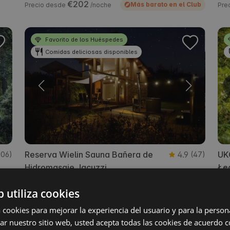
€202
Más barato en el Club
Precio desde
/noche
Pre
Favorito de los Huéspedes
Comidas deliciosas disponibles
Reserva Wielin Sauna Bañera de
4.9
UKO
106)
(47)
Hidromasaje Jacuzzi
Łę
Wielin, zachodniopomorskie, Polonia
Gie
lub
b utiliza cookies
€189
En el club: desde €170
Precio desde
/noche
Pre
a cookies para mejorar la experiencia del usuario y para la person
izar nuestro sitio web, usted acepta todas las cookies de acuerdo 