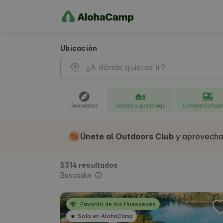
AlohaCamp.com 🌲 | ¡Encuentra un lugar ÚNICO para viaja
Ubicación
Descuentos
Casitas y glampings
Camper/Camper
Únete al Outdoors Club
y aprovecha
5314 resultados
Buscador
Favorito de los Huéspedes
Solo en AlohaCamp