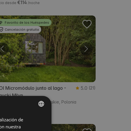
€114
cio desde
/noche
Favorito de los Huéspedes
Cancelación gratuita
I Micromódulo junto al lago -
5.0
(21)
gucki Młyn
trzwałd, warmińsko-mazurskie, Polonia
€126
cio desde
/noche
alización de
ENGLISH
con nuestra
SPANISH