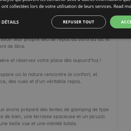
on une cuisine d'été et des salles de bains 
 ont collectées lors de votre utilisation de leurs services.
Read mo
e niveau de confort et rendent même un séjour 
 DÉTAILS
REFUSER TOUT
ACC
caravane pour toute la saison – c'est une 
 avoir leur propre lieu de repos au bord du lac et 
t de libre.

ière et réservez votre place dès aujourd'hui !

pace où la nature rencontre le confort, et 
e, des vues et d'un véritable repos.

us avons préparé des tentes de glamping de type 
e de bain, une terrasse spacieuse et un jacuzzi 
ne belle vue et une intimité totale.
