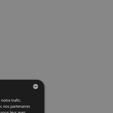
notre trafic.
ENGLISH
ec nos partenaires
SPANISH
 vous leur avez