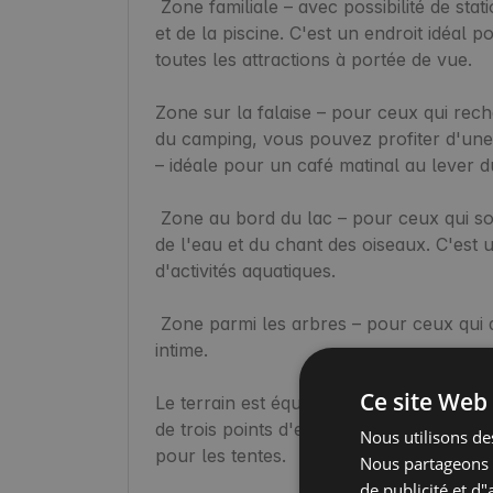
 Zone familiale – avec possibilité de stationnement près de l'aire de jeux, de la tyrolienne 
et de la piscine. C'est un endroit idéal p
toutes les attractions à portée de vue.

Zone sur la falaise – pour ceux qui rech
du camping, vous pouvez profiter d'une 
– idéale pour un café matinal au lever du 
 Zone au bord du lac – pour ceux qui souhaitent être au plus près de la nature, du bruit 
de l'eau et du chant des oiseaux. C'est 
d'activités aquatiques.

 Zone parmi les arbres – pour ceux qui apprécient l'intimité, le calme et une atmosphère 
intime.

Ce site Web 
Le terrain est équipé d'un nœud énergétiq
de trois points d'eau, garantissant un s
Nous utilisons des
pour les tentes.

Nous partageons é
de publicité et d