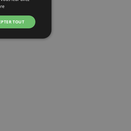
POLISH
re
GERMAN
EPTER TOUT
ITALIAN
FRENCH
CZECH
DUTCH
SLOVAK