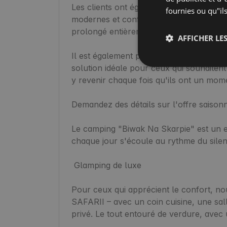
Les clients ont également à leur dispositi
fournies ou qu"ils
modernes et confortables, qui élèvent l
prolongé entièrement agréable.

AFFICHER LES
Il est également possible de placer une 
solution idéale pour ceux qui souhaitent
y revenir chaque fois qu'ils ont un momen
Demandez des détails sur l'offre saisonn
Le camping "Biwak Na Skarpie" est un es
chaque jour s'écoule au rythme du silenc
 Glamping de luxe

Pour ceux qui apprécient le confort, no
SAFARII – avec un coin cuisine, une sall
privé. Le tout entouré de verdure, avec u