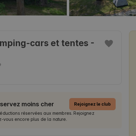
ping-cars et tentes -
e
éservez moins cher
Rejoignez le club
réductions réservées aux membres. Rejoignez
ez-vous encore plus de la nature.