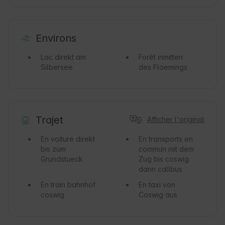
Environs
Lac
direkt am
Forêt
inmitten
Silbersee
des Flaemings
Trajet
Afficher l'original
En voiture
direkt
En transports en
bis zum
commun
mit dem
Grundstueck
Zug bis coswig
dann callbus
En train
bahnhof
En taxi
von
coswig
Coswig aus