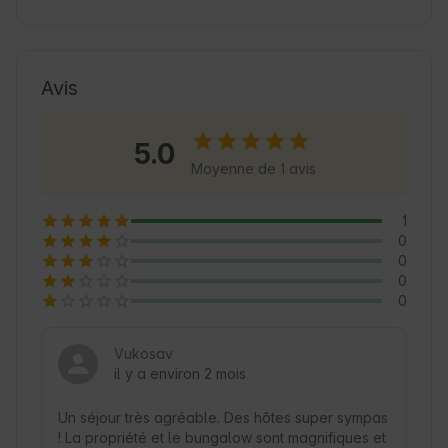
de détente et des excursions. L'emplacement 
est parfait pour les voyageurs qui souhaitent 
allier culture et nature. Le bungalow est un 
point de départ confortable pour explorer la 
Avis
région et invite à s'attarder. Que ce soit pour 
des randonnées à pied ou à vélo, chaque hôte 
5.0
y trouvera sa petite aventure.
Moyenne de 1 avis
1
0
0
0
0
Vukosav
il y a environ 2 mois
Un séjour très agréable. Des hôtes super sympas 
! La propriété et le bungalow sont magnifiques et 