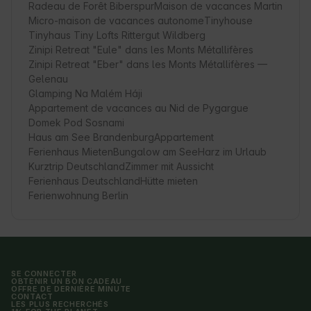
Radeau de Forêt Biberspur
Maison de vacances Martin
Micro-maison de vacances autonome
Tinyhouse
Tinyhaus Tiny Lofts Rittergut Wildberg
Zinipi Retreat "Eule" dans les Monts Métallifères
Zinipi Retreat "Eber" dans les Monts Métallifères —
Gelenau
Glamping Na Malém Háji
Appartement de vacances au Nid de Pygargue
Domek Pod Sosnami
Haus am See Brandenburg
Appartement
Ferienhaus Mieten
Bungalow am See
Harz im Urlaub
Kurztrip Deutschland
Zimmer mit Aussicht
Ferienhaus Deutschland
Hütte mieten
Ferienwohnung Berlin
SE CONNECTER
OBTENIR UN BON CADEAU
OFFRE DE DERNIÈRE MINUTE
CONTACT
LES PLUS RECHERCHÉS