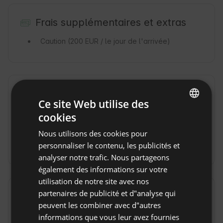
Frais supplémentaires et extras
Caution
(200 EUR / le jour de l'arrivée)
Règles de la propriété
Ce site Web utilise des
Heure d'arrivée : de 14:00 à 17:00
cookies
ENGLISH
Heure de départ : jusqu'à 11:00
Nous utilisons des cookies pour
SPANISH
personnaliser le contenu, les publicités et
Réservation non remboursable
POLISH
analyser notre trafic. Nous partageons
également des informations sur votre
GERMAN
utilisation de notre site avec nos
ITALIAN
partenaires de publicité et d"analyse qui
Emplacement
FRENCH
peuvent les combiner avec d"autres
Coswig, Province Saxony-Anhalt (Sachsen-Anhalt)
informations que vous leur avez fournies
[ST], Allemagne
CZECH