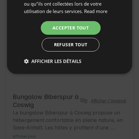
ou qu"ils ont collectées lors de votre
DUTCH
utilisation de leurs services.
Read more
SLOVAK
ACCEPTER TOUT
REFUSER TOUT
AFFICHER LES DÉTAILS
Bungalow Biberspur à
Afficher l'original
Coswig
Le bungalow Biberspur à Coswig propose un 
hébergement confortable en pleine nature, en 
Saxe-Anhalt. Les hôtes y profitent d'une 
atmosphère paisible, idéale pour des journées 
Afficher plus