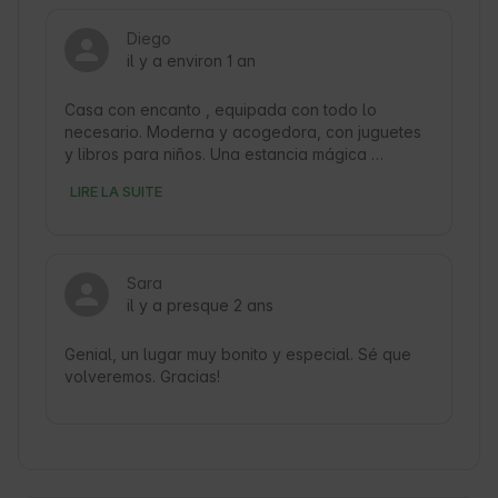
Diego
il y a environ 1 an
Casa con encanto , equipada con todo lo 
necesario. Moderna y acogedora, con juguetes 
y libros para niños. Una estancia mágica 
rodeados de montañas y un alojamiento que nos 
LIRE LA SUITE
hizo sentir mejor que en casa. 
Sara
il y a presque 2 ans
Genial, un lugar muy bonito y especial. Sé que 
volveremos. Gracias!