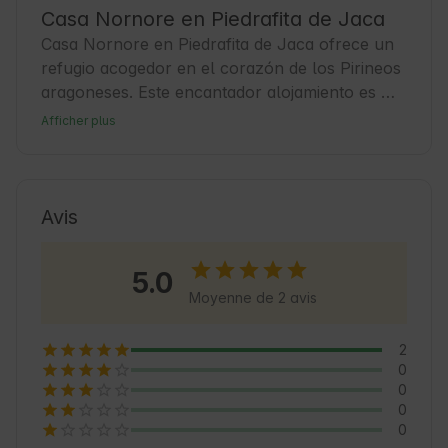
Casa Nornore en Piedrafita de Jaca
Casa Nornore en Piedrafita de Jaca ofrece un 
refugio acogedor en el corazón de los Pirineos 
aragoneses. Este encantador alojamiento es 
ideal para quienes buscan tranquilidad y 
Afficher plus
contacto directo con la Naturaleza. Piedrafita 
de Jaca es un pueblo con historia y tradiciones 
que invita a descubrir su cultura local y su 
entorno montañoso. Los Huéspedes pueden 
Avis
disfrutar de senderismo, rutas en bicicleta y la 
gastronomía típica de la región. Además, es un 
5.0
punto de partida perfecto para explorar los 
Moyenne de 2 avis
paisajes naturales y pueblos cercanos.
2
0
0
0
0