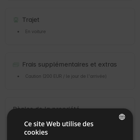
Trajet
En voiture
Frais supplémentaires et extras
Caution
(200 EUR / le jour de l'arrivée)
Règles de la propriété
Heure d'arrivée : à partir de 16:00
Ce site Web utilise des
cookies
Heure de départ : jusqu'à 11:00
ENGLISH