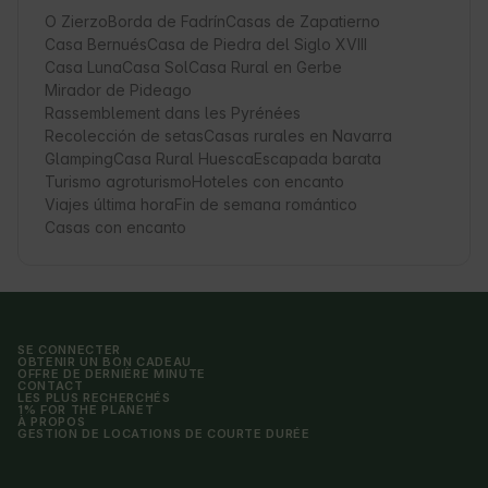
O Zierzo
Borda de Fadrín
Casas de Zapatierno
Casa Bernués
Casa de Piedra del Siglo XVIII
Casa Luna
Casa Sol
Casa Rural en Gerbe
Mirador de Pideago
Rassemblement dans les Pyrénées
Recolección de setas
Casas rurales en Navarra
Glamping
Casa Rural Huesca
Escapada barata
Turismo agroturismo
Hoteles con encanto
Viajes última hora
Fin de semana romántico
Casas con encanto
SE CONNECTER
OBTENIR UN BON CADEAU
OFFRE DE DERNIÈRE MINUTE
CONTACT
LES PLUS RECHERCHÉS
1% FOR THE PLANET
À PROPOS
GESTION DE LOCATIONS DE COURTE DURÉE