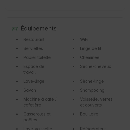
Équipements
Restaurant
WiFi
Serviettes
Linge de lit
Papier toilette
Cheminée
Espace de
Sèche-cheveux
travail
Lave-linge
Sèche-linge
Savon
Shampooing
Machine à café /
Vaisselle, verres
cafetière
et couverts
Casseroles et
Bouilloire
poêles
Lave-vaisselle
Réfrigérateur