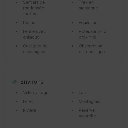
Sentiers de
Trek en
randonnée
montagne
faciles
Pêche
Équitation
Ferme avec
Pistes de ski à
animaux
proximité
Cueillette de
Observation
champignons
astronomique
Environs
Ville / village
Lac
Forêt
Montagnes
Rivière
Réserve
naturelle