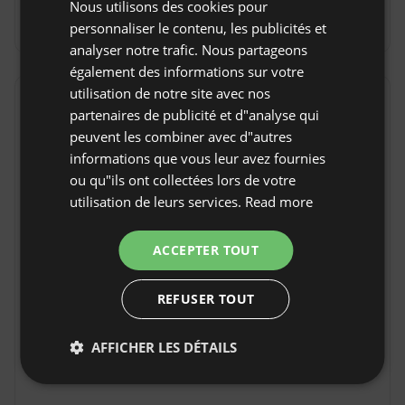
Annulation gratuite :
jusqu'à 30 jours avant la date
Nous utilisons des cookies pour
SPANISH
d'arrivée
personnaliser le contenu, les publicités et
POLISH
analyser notre trafic. Nous partageons
également des informations sur votre
GERMAN
utilisation de notre site avec nos
ITALIAN
Emplacement
partenaires de publicité et d"analyse qui
Piedrafita de Jaca, Province Huesca, Espagne
FRENCH
peuvent les combiner avec d"autres
informations que vous leur avez fournies
CZECH
ou qu"ils ont collectées lors de votre
DUTCH
utilisation de leurs services.
Read more
SLOVAK
ACCEPTER TOUT
REFUSER TOUT
AFFICHER LES DÉTAILS