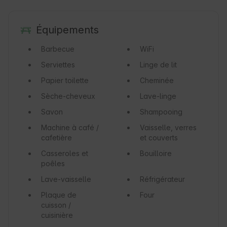
Équipements
Barbecue
WiFi
Serviettes
Linge de lit
Papier toilette
Cheminée
Sèche-cheveux
Lave-linge
Savon
Shampooing
Machine à café /
Vaisselle, verres
cafetière
et couverts
Casseroles et
Bouilloire
poêles
Lave-vaisselle
Réfrigérateur
Plaque de
Four
cuisson /
cuisinière