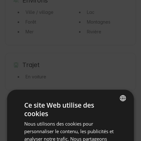
Environs
Ville / village
Lac
Forêt
Montagnes
Mer
Rivière
Trajet
En voiture
Ce site Web utilise des
Règles de la propriété
cookies
ENGLISH
Heure d'arrivée : à partir de 17:00
Nous utilisons des cookies pour
SPANISH
personnaliser le contenu, les publicités et
Heure de départ : jusqu'à 11:00
POLISH
analyser notre trafic. Nous partageons