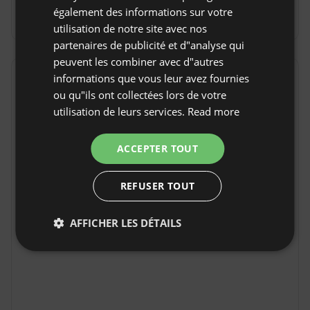
Annulation gratuite :
jusqu'à 14 jours avant la date
également des informations sur votre
GERMAN
d'arrivée
utilisation de notre site avec nos
ITALIAN
partenaires de publicité et d"analyse qui
FRENCH
peuvent les combiner avec d"autres
informations que vous leur avez fournies
Emplacement
CZECH
ou qu"ils ont collectées lors de votre
Prases, Province Cantabria, Espagne
DUTCH
utilisation de leurs services.
Read more
SLOVAK
ACCEPTER TOUT
REFUSER TOUT
AFFICHER LES DÉTAILS