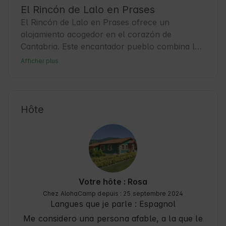
El Rincón de Lalo en Prases
El Rincón de Lalo en Prases ofrece un 
alojamiento acogedor en el corazón de 
Cantabria. Este encantador pueblo combina la 
tranquilidad rural con la cercanía a la 
Afficher plus
Naturaleza, ideal para quienes buscan 
desconectar y explorar. Los Huéspedes pueden 
disfrutar de rutas de senderismo y descubrir la 
rica cultura local. Prases es un punto de 
Hôte
partida perfecto para viajes por la región, con 
servicios básicos y un ambiente amigable que 
invita a la aventura y al descanso. 🍃
Votre hôte : Rosa
Chez AlohaCamp depuis : 25 septembre 2024
Langues que je parle :
Espagnol
Me considero una persona afable, a la que le