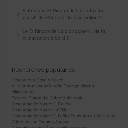
Est-ce que El Rincón de Lalo offre la
possibilité d'annuler la réservation ?
Le El Rincón de Lalo dispose-t-il de la
climatisation à bord ?
Recherches populaires
Casa Angela
Casa Velasco
Villa Brenagudina Cabaña Pasiega piscina
climatizada
Pidream Cottage
La Cabaña del Valle
Casa Armonía Natura El Estudio
Casa Armonía Natura La Villa
Casa Armonía Natura El Loft
La Fuentona de Santillana
Cabanas con Encanto Ancosa
Glamping Asturias
Recolección de setas