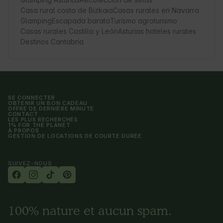
Casa rural costa de Bizkaia
Casas rurales en Navarra
Glamping
Escapada barata
Turismo agroturismo
Casas rurales Castilla y León
Asturias hoteles rurales
Destinos Cantabria
SE CONNECTER
OBTENIR UN BON CADEAU
OFFRE DE DERNIÈRE MINUTE
CONTACT
LES PLUS RECHERCHÉS
1% FOR THE PLANET
À PROPOS
GESTION DE LOCATIONS DE COURTE DURÉE
SUIVEZ-NOUS
100% nature et aucun spam.