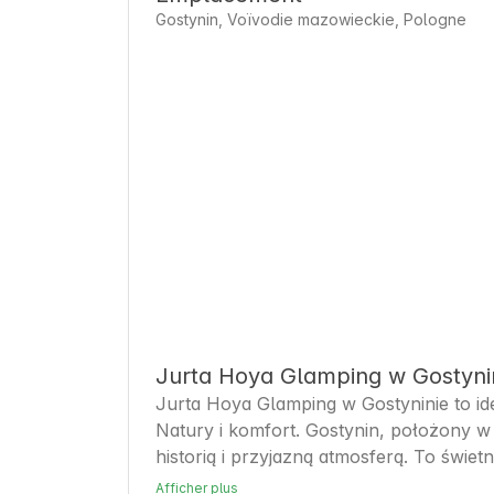
Gostynin, Voïvodie mazowieckie, Pologne
Jurta Hoya Glamping w Gostyni
Jurta Hoya Glamping w Gostyninie to ide
Natury i komfort. Gostynin, położony w
historią i przyjazną atmosferą. To świ
regionie, oferująca różnorodne atrakcje 
Afficher plus