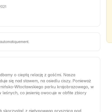
2021
s automatiquement.
bamy o ciepłą relację z gośćmi. Nasza 
jduje się nad stawem, na osiedlu ciszy. Ponieważ 
stynińsko-Włocławskiego parku krajobrazowego, w 
w leśnych, co jesienią owocuje w obfite zbiory 
b skorzystać z nietypowego prysznica pod 