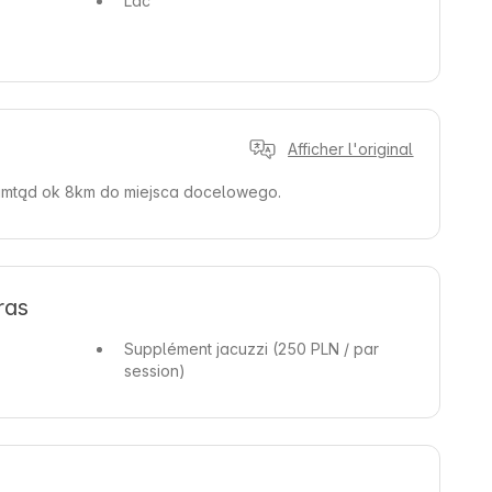
Lac
Afficher l'original
amtąd ok 8km do miejsca docelowego.
ras
Supplément jacuzzi
(250 PLN / par
session)