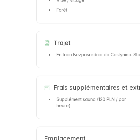
Ville / village
Forêt
Trajet
En train
Bezpośrednio do Gostynina. St
Frais supplémentaires et ext
Supplément sauna
(120 PLN / par
heure)
Emplacement