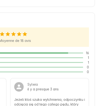
, a także łatwy dostęp do lokalnych usług i 
e i odkryć uroki mazowieckiej Natury podczas 
Moyenne de 18 avis
16
1
1
0
0
Sylwia
il y a presque 3 ans
Jeżeli ktoś szuka wytchnienia, odpoczynku i 
odcięcia się od tego całego pędu, który 