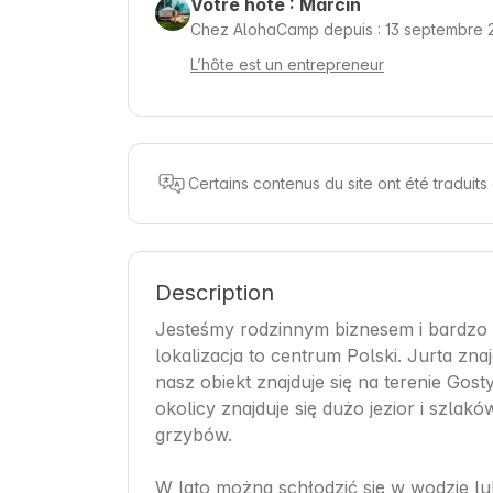
Votre hôte : Marcin
Chez AlohaCamp depuis : 13 septembre 
L’hôte est un entrepreneur
Certains contenus du site ont été traduit
Description
Jesteśmy rodzinnym biznesem i bardzo d
lokalizacja to centrum Polski. Jurta zna
nasz obiekt znajduje się na terenie Go
okolicy znajduje się dużo jezior i szlakó
grzybów. 

W lato można schłodzić się w wodzie lu