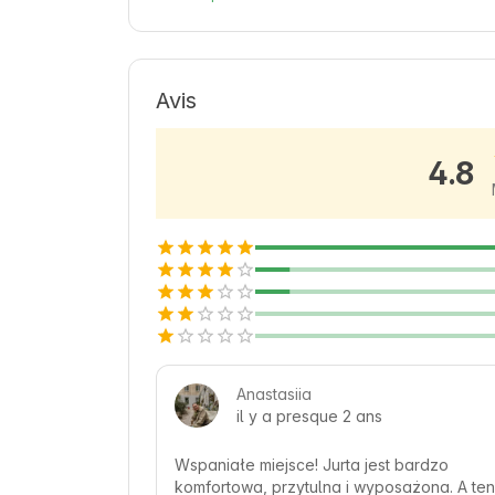
spokojny wypoczynek w otoczeniu zieleni
zabytków. Warto poznać lokalne tradycj
pobytu tutaj. 🍃
Avis
4.8
Anastasiia
il y a presque 2 ans
Wspaniałe miejsce! Jurta jest bardzo 
komfortowa, przytulna i wyposażona. A ten 