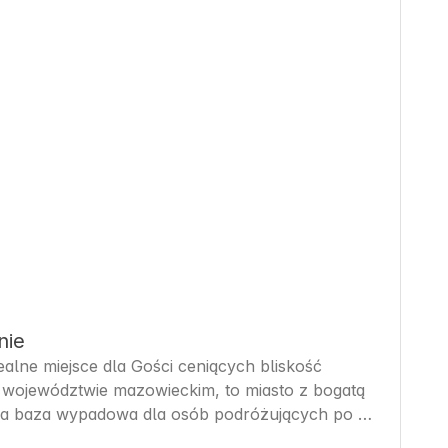
nie
alne miejsce dla Gości ceniących bliskość 
 województwie mazowieckim, to miasto z bogatą 
etna baza wypadowa dla osób podróżujących po 
turystyczne i rekreacyjne. Goście mogą liczyć na 