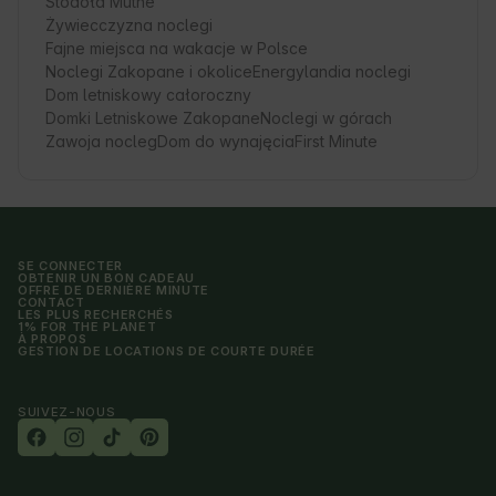
Stodoła Mutne
Żywiecczyzna noclegi
Fajne miejsca na wakacje w Polsce
Noclegi Zakopane i okolice
Energylandia noclegi
Dom letniskowy całoroczny
Domki Letniskowe Zakopane
Noclegi w górach
Zawoja nocleg
Dom do wynajęcia
First Minute
SE CONNECTER
OBTENIR UN BON CADEAU
OFFRE DE DERNIÈRE MINUTE
CONTACT
LES PLUS RECHERCHÉS
1% FOR THE PLANET
À PROPOS
GESTION DE LOCATIONS DE COURTE DURÉE
SUIVEZ-NOUS