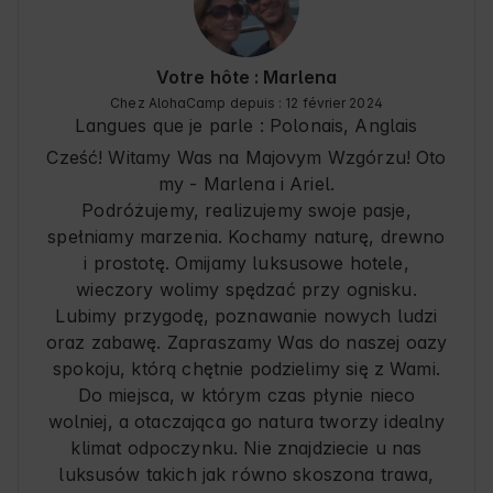
przygotowując tę przestrzeń otaczają Cię troską, 
pasji ludźmi, których nie sposób nie polubić. A w 
życzliwością, szacunkiem i dbałością o każdy 
razie jakiejkolwiek potrzeby bezproblemowo 
detal by umilić Twój pobyt. Polecam to miejsce 
można nawiązać z Nimi bezpośredni kontakt 📞

ilość gwiazdek zbyt mała by wyrazić 
Votre hôte : Marlena
wdzięczność za tak wspaniałe warunki do 
My z pewnością postaramy się zrobić wszystko 
Chez AlohaCamp depuis : 12 février 2024
wypoczynku.
by ponownie wrócić do tego świetnego miejsca (i 
Langues que je parle :
Polonais, Anglais
następnym razem spotkać bażanta z opowieści 
Cześć! Witamy Was na Majovym Wzgórzu! Oto
właścicieli). 😜🫶🏼
my - Marlena i Ariel.
Podróżujemy, realizujemy swoje pasje,
spełniamy marzenia. Kochamy naturę, drewno
i prostotę. Omijamy luksusowe hotele,
wieczory wolimy spędzać przy ognisku.
Lubimy przygodę, poznawanie nowych ludzi
oraz zabawę. Zapraszamy Was do naszej oazy
spokoju, którą chętnie podzielimy się z Wami.
Do miejsca, w którym czas płynie nieco
wolniej, a otaczająca go natura tworzy idealny
klimat odpoczynku. Nie znajdziecie u nas
luksusów takich jak równo skoszona trawa,