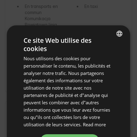
En transports en
En taxi
commun
Komunikacja
Powiatowa linia
nr 3 Sucha
Beskidzka-
Ce site Web utilise des
Żywiec-Bielsko-
cookies
Biała. Z
ENGLISH
przystanku w
Nous utilisons des cookies pour
SPANISH
Ślemieniu do
personnaliser le contenu, les publicités et
domku na
POLISH
analyser notre trafic. Nous partageons
Wzgórzu jest
około 2 km.
également des informations sur votre
GERMAN
utilisation de notre site avec nos
ITALIAN
partenaires de publicité et d"analyse qui
FRENCH
peuvent les combiner avec d"autres
informations que vous leur avez fournies
Frais supplémentaires et extras
CZECH
ou qu"ils ont collectées lors de votre
DUTCH
Caution
(300
Frais de
utilisation de leurs services.
Read more
PLN / le jour de
combustible
(30
SLOVAK
l'arrivée)
PLN / par