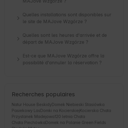
MAJove Wzgórze ?
Quelles installations sont disponibles sur
le site de MAJove Wzgórze ?
Quelles sont les heures d'arrivée et de
départ de MAJove Wzgórze ?
Est-ce que MAJove Wzgórze offre la
possibilité d'annuler la réservation ?
Recherches populaires
Natur House Beskidy
Domek Niebieski Stasiówka
Pasiekowy Las
Domki na Kocierskiej
Kocierska Chata
Przystanek Madejowa
120 letnia Chata
Chata Piechówka
Domek na Polanie Green Fields