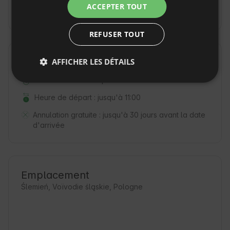
ACCEPTER TOUT
utilisation)
REFUSER TOUT
Règles de la propriété
AFFICHER LES DÉTAILS
Heure d'arrivée : à partir de 15:00
Heure de départ : jusqu'à 11:00
Annulation gratuite :
jusqu'à 30 jours avant la date
d'arrivée
Emplacement
Ślemień, Voïvodie śląskie, Pologne