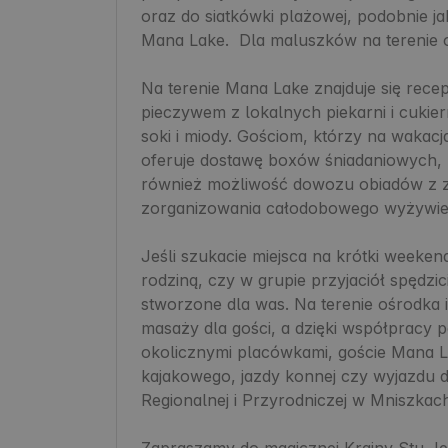
oraz do siatkówki plażowej, podobnie jak
Mana Lake.  Dla maluszków na terenie 
Na terenie Mana Lake znajduje się recep
pieczywem z lokalnych piekarni i cukierni
soki i miody. Gościom, którzy na wakac
oferuje dostawę boxów śniadaniowych, k
również możliwość dowozu obiadów z zap
zorganizowania całodobowego wyżywieni
Jeśli szukacie miejsca na krótki weeke
rodziną, czy w grupie przyjaciół spędzi
stworzone dla was. Na terenie ośrodka i
masaży dla gości, a dzięki współpracy 
okolicznymi placówkami, goście Mana La
kajakowego, jazdy konnej czy wyjazdu do
Regionalnej i Przyrodniczej w Mniszkach
Zapraszamy do magicznej Krainy Stu Jez