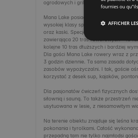
ogrodowych i grillem gazowym. 

fournies ou qu"ils
Mana Lake posiada własną wypożyczaln
AFFICHER LES
wysokiej klasy sprzęt rowerowy, w tym 
oraz kaski. Specjalnie na potrzeby ośro
zawierająca 20 tras rowerowych - 10 fa
kolejne 10 tras dłuższych i bardziej wym
Dla gości Mana Lake rowery wraz z prz
3 godzin dziennie. Ta sama zasada doty
zasobów wypożyczalni. I tak, goście o
korzystać z desek sup, kajaków, pontonó
Dla pasjonatów ćwiczeń fizycznych dostęp
siłownią i sauną. To także przestrzeń ni
usytuowana w lesie, z niesamowitym wido
Na terenie obiektu znajduje się leśna kr
pokonania i tyrolkami. Całość wykonana w
przepadną tam nie tylko najmłodsi goście