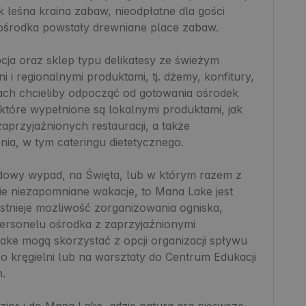
 leśna kraina zabaw, nieodpłatne dla gości 
ośrodka powstały drewniane place zabaw. 

cja oraz sklep typu delikatesy ze świeżym 
 i regionalnymi produktami, tj. dżemy, konfitury, 
jach chcieliby odpocząć od gotowania ośrodek 
tóre wypełnione są lokalnymi produktami, jak 
rzyjaźnionych restauracji, a także 
a, w tym cateringu dietetycznego.

ndowy wypad, na Święta, lub w którym razem z 
cie niezapomniane wakacje, to Mana Lake jest 
stnieje możliwość zorganizowania ogniska, 
personelu ośrodka z zaprzyjaźnionymi 
ke mogą skorzystać z opcji organizacji spływu 
 kręgielni lub na warsztaty do Centrum Edukacji 
.

ior i do Mana Lake, gdzie natura gra pierwsze 