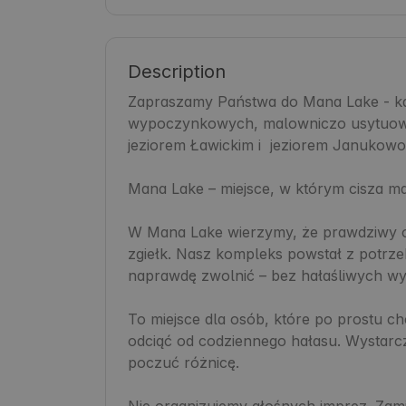
Description
Zapraszamy Państwa do Mana Lake - k
wypoczynkowych, malowniczo usytuowan
jeziorem Ławickim i  jeziorem Janukowo.
Mana Lake – miejsce, w którym cisza ma
W Mana Lake wierzymy, że prawdziwy od
zgiełk. Nasz kompleks powstał z potrze
naprawdę zwolnić – bez hałaśliwych wyd
To miejsce dla osób, które po prostu ch
odciąć od codziennego hałasu. Wystarczy
poczuć różnicę.

Nie organizujemy głośnych imprez. Zami