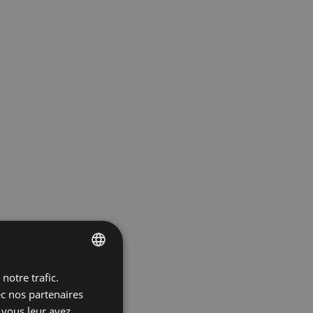
notre trafic.
ENGLISH
ec nos partenaires
SPANISH
 vous leur avez