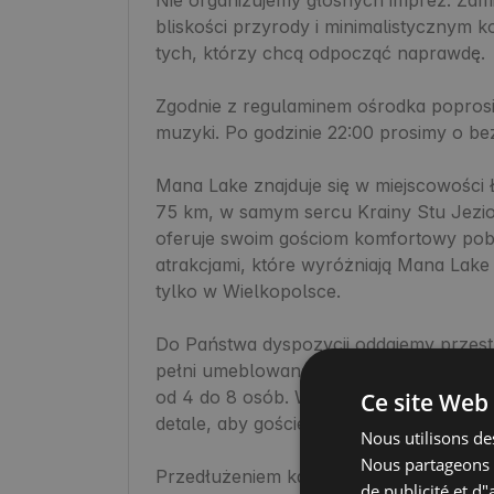
bliskości przyrody i minimalistycznym 
tych, którzy chcą odpocząć naprawdę. 

Zgodnie z regulaminem ośrodka poprosim
muzyki. Po godzinie 22:00 prosimy o be
Mana Lake znajduje się w miejscowości 
75 km, w samym sercu Krainy Stu Jezio
oferuje swoim gościom komfortowy pobyt
atrakcjami, które wyróżniają Mana Lak
tylko w Wielkopolsce.

Do Państwa dyspozycji oddajemy przest
pełni umeblowane i wyposażone w sprz
od 4 do 8 osób. Wnętrza są ogrzewanie,
Ce site Web 
detale, aby goście czuli się wygodnie, 
Nous utilisons des
Nous partageons é
Przedłużeniem każdego domu jest przes
de publicité et d