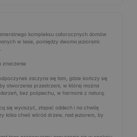
ameralnego kompleksu całorocznych domów 
ych w lesie, pomiędzy dwoma jeziorami: 


 znaczenie

poczynek zaczyna się tam, gdzie kończy się 
by stworzenia przestrzeni, w której można 
arzeń, bez pośpiechu, w harmonii z naturą.

cą się wyciszyć, złapać oddech i na chwilę 
 kilka chwil wśród drzew, nad jeziorem, by 
ast tego proponujemy zanurzenie się w spokoju, 