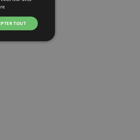
POLISH
re
GERMAN
EPTER TOUT
ITALIAN
FRENCH
CZECH
DUTCH
SLOVAK