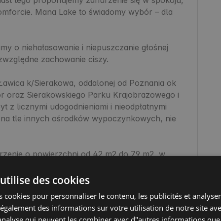
komforcie. Mana Lake to świadomy wybór – dla 
y o niehałasowanie i niepuszczanie głośnej 
zwzględne zachowanie ciszy.

Ławica k/Sierakowa, oddalonej od Poznania ok 
r oraz Sierakowskiego Parku Krajobrazowego i 
 z licznymi udogodnieniami i nieodpłatnymi 
e na tle innych ośrodków wypoczynkowych, nie 
rzenie o powierzchni od 42 m2 do 79 m2, w 
ęt RTV i AGD, w których komfortowo wypocznie 
 klimatyzowane i urządzone z dużą dbałością o 
utilise des cookies
jak we własnych domach.

 cookies pour personnaliser le contenu, les publicités et analyser 
galement des informations sur votre utilisation de notre site av
tronny, drewniany taras z kompletem mebli 
"analyse qui peuvent les combiner avec d"autres informations que