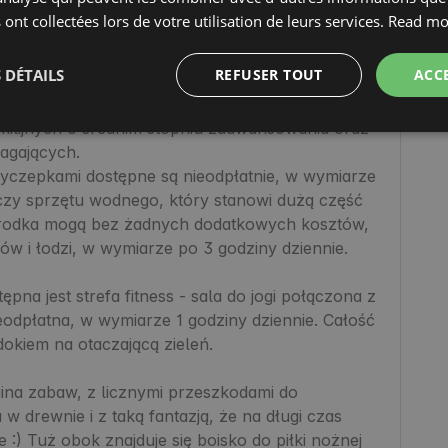
 ont collectées lors de votre utilisation de leurs services.
Read mo
ię sprzętu sportowego, bogato wyposażoną w 
 DÉTAILS
REFUSER TOUT
ACC
rowery dziecięce, przyczepki dla najmłodszych 
dka opracowana została aplikacja mobilna, 
milijnych o średnim stopniu zaawansowania oraz 
agających. 

yczepkami dostępne są nieodpłatnie, w wymiarze 
czy sprzętu wodnego, który stanowi dużą część 
środka mogą bez żadnych dodatkowych kosztów, 
w i łodzi, w wymiarze po 3 godziny dziennie.

na jest strefa fitness - sala do jogi połączona z 
eodpłatna, w wymiarze 1 godziny dziennie. Całość 
kiem na otaczającą zieleń. 

aina zabaw, z licznymi przeszkodami do 
 drewnie i z taką fantazją, że na długi czas 
 :) Tuż obok znajduje się boisko do piłki nożnej 