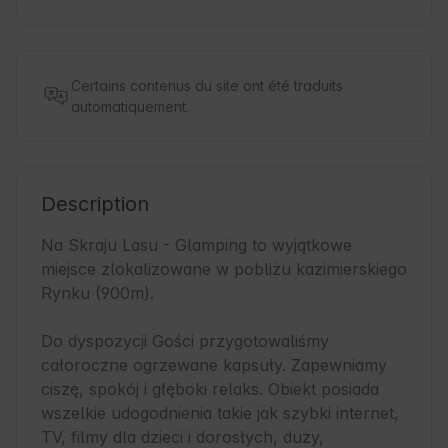
Certains contenus du site ont été traduits
automatiquement.
Description
Na Skraju Lasu - Glamping to wyjątkowe 
miejsce zlokalizowane w pobliżu kazimierskiego 
Rynku (900m). 

Do dyspozycji Gości przygotowaliśmy 
całoroczne ogrzewane kapsuły. Zapewniamy 
ciszę, spokój i głęboki relaks. Obiekt posiada 
wszelkie udogodnienia takie jak szybki internet, 
TV, filmy dla dzieci i dorosłych, duży, 