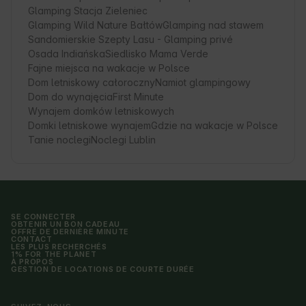
Glamping Stacja Zieleniec
Glamping Wild Nature Bałtów
Glamping nad stawem
Sandomierskie Szepty Lasu - Glamping privé
Osada Indiańska
Siedlisko Mama Verde
Fajne miejsca na wakacje w Polsce
Dom letniskowy całoroczny
Namiot glampingowy
Dom do wynajęcia
First Minute
Wynajem domków letniskowych
Domki letniskowe wynajem
Gdzie na wakacje w Polsce
Tanie noclegi
Noclegi Lublin
SE CONNECTER
OBTENIR UN BON CADEAU
OFFRE DE DERNIÈRE MINUTE
CONTACT
LES PLUS RECHERCHÉS
1% FOR THE PLANET
À PROPOS
GESTION DE LOCATIONS DE COURTE DURÉE