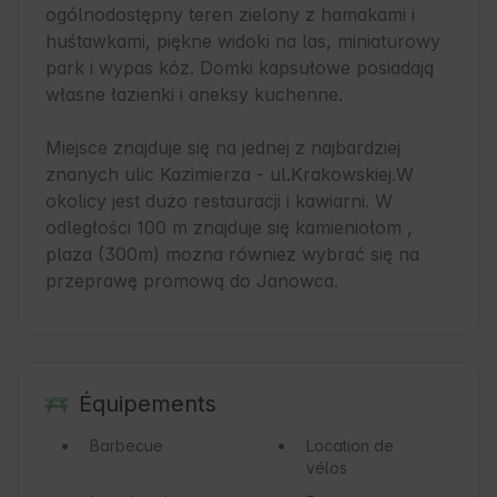
ogólnodostępny teren zielony z hamakami i 
huśtawkami, piękne widoki na las, miniaturowy 
park i wypas kóz. Domki kapsułowe posiadają 
własne łazienki i aneksy kuchenne.

Miejsce znajduje się na jednej z najbardziej 
znanych ulic Kazimierza - ul.Krakowskiej.W 
okolicy jest dużo restauracji i kawiarni. W 
odległości 100 m znajduje się kamieniołom , 
plaża (300m) można również wybrać się na 
przeprawę promową do Janowca.
Équipements
Barbecue
Location de
vélos