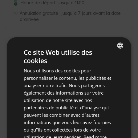
Heure de départ : jusqu'à 11:00
Annulation gratuite :
jusqu'à 7 jours avant la date
d'arrivée
Emplacement
Ce site Web utilise des
Kazimierz Dolny, Voïvodie lubelskie, Pologne
cookies
ENGLISH
Nous utilisons des cookies pour
SPANISH
personnaliser le contenu, les publicités et
POLISH
analyser notre trafic. Nous partageons
également des informations sur votre
GERMAN
utilisation de notre site avec nos
ITALIAN
partenaires de publicité et d"analyse qui
FRENCH
peuvent les combiner avec d"autres
informations que vous leur avez fournies
CZECH
ou qu"ils ont collectées lors de votre
DUTCH
utilisation de leurs services.
Read more