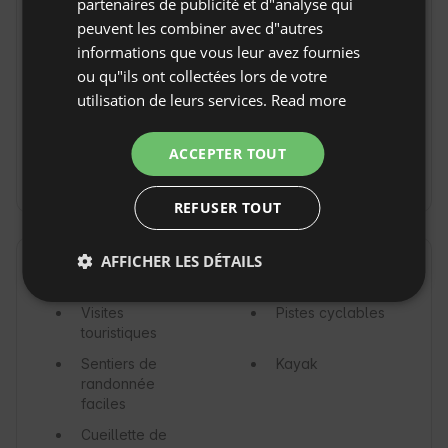
partenaires de publicité et d"analyse qui
Bouilloire
Réfrigérateur
FRENCH
peuvent les combiner avec d"autres
Plaque de
Micro-ondes
informations que vous leur avez fournies
CZECH
cuisson /
ou qu"ils ont collectées lors de votre
cuisinière
DUTCH
utilisation de leurs services.
Read more
Terrain clôturé
Grille-pain
SLOVAK
Aucun aménagement pour les personnes en
ACCEPTER TOUT
situation de handicap
REFUSER TOUT
AFFICHER LES DÉTAILS
Activités disponibles
Visites
Pistes cyclables
touristiques
Sentiers de
Kayak
randonnée
faciles
Cueillette de