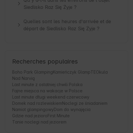
Qu'y a-t-il dans les environs de l'objet
Siedlisko Raz Się Żyje ?
Quelles sont les heures d'arrivée et de
départ de Siedlisko Raz Się Żyje ?
Recherches populaires
Boho Park Glamping
Kamieńczyk Glamp
TEOkula
Nad Narvią
Last minute z ostatniej chwili Polska
Fajne miejsca na wakacje w Polsce
Last minute długi weekend czerwcowy
Domek nad rozlewiskiem
Noclegi ze śniadaniem
Namiot glampingowy
Dom do wynajęcia
Gdzie nad jezioro
First Minute
Tanie noclegi nad jeziorem