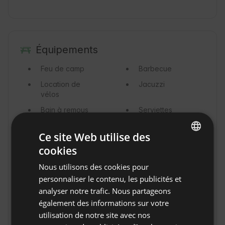
Équipements
Feu de camp
Barbecue
Location de
Jacuzzi
vélos
Bain à remous
Serviettes
Linge de lit
Papier toilette
Ce site Web utilise des
Cheminée
Espace de
cookies
travail
ENGLISH
Nous utilisons des cookies pour
Permaculture
Sèche-cheveux
SPANISH
personnaliser le contenu, les publicités et
Savon
Machine à café /
POLISH
analyser notre trafic. Nous partageons
cafetière
également des informations sur votre
GERMAN
Vaisselle, verres
Casseroles et
utilisation de notre site avec nos
et couverts
poêles
ITALIAN