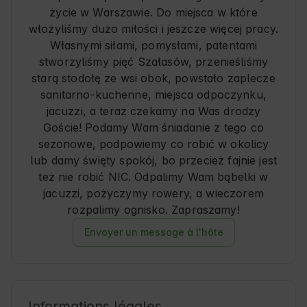
życie w Warszawie. Do miejsca w które
włożyliśmy dużo miłości i jeszcze więcej pracy.
Własnymi siłami, pomysłami, patentami
stworzyliśmy pięć Szałasów, przenieśliśmy
starą stodołę ze wsi obok, powstało zaplecze
sanitarno-kuchenne, miejsca odpoczynku,
jacuzzi, a teraz czekamy na Was drodzy
Goście! Podamy Wam śniadanie z tego co
sezonowe, podpowiemy co robić w okolicy
lub damy święty spokój, bo przecież fajnie jest
też nie robić NIC. Odpalimy Wam bąbelki w
jacuzzi, pożyczymy rowery, a wieczorem
Envoyer un message à l'hôte
Informations légales