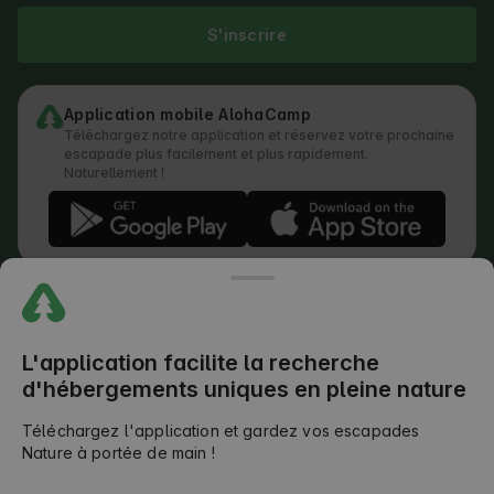
S'inscrire
Application mobile AlohaCamp
Téléchargez notre application et réservez votre prochaine
escapade plus facilement et plus rapidement.
Naturellement !
Règlement
Comment fonctionne la recherche
Politique de confidentialité
Politique relative aux cookies
L'application facilite la recherche
Politique de soumission des avis
d'hébergements uniques en pleine nature
Répartition légale des responsabilités
Conditions générales Outdoors Club
Téléchargez l'application et gardez vos escapades
Nature à portée de main !
©
2026
AlohaCamp. Tous droits réservés.