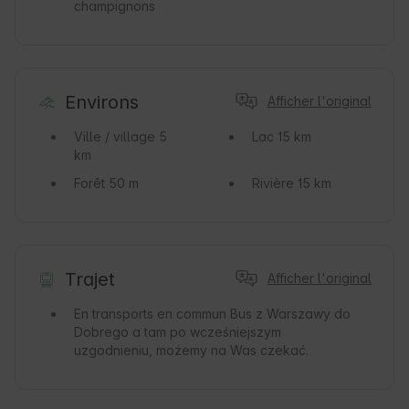
champignons
Environs
Afficher l'original
Ville / village
5
Lac
15 km
km
Forêt
50 m
Rivière
15 km
Trajet
Afficher l'original
En transports en commun
Bus z Warszawy do
Dobrego a tam po wcześniejszym
uzgodnieniu, możemy na Was czekać.