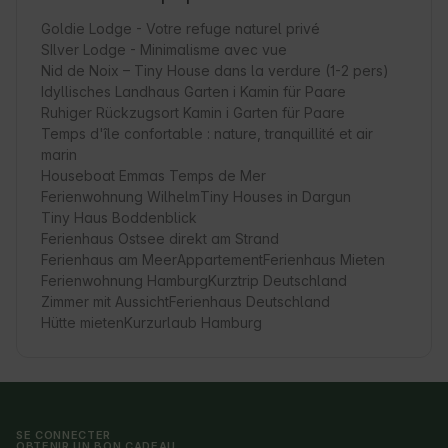
Goldie Lodge - Votre refuge naturel privé
SIlver Lodge - Minimalisme avec vue
Nid de Noix – Tiny House dans la verdure (1-2 pers)
Idyllisches Landhaus Garten i Kamin für Paare
Ruhiger Rückzugsort Kamin i Garten für Paare
Temps d'île confortable : nature, tranquillité et air
marin
Houseboat Emmas Temps de Mer
Ferienwohnung Wilhelm
Tiny Houses in Dargun
Tiny Haus Boddenblick
Ferienhaus Ostsee direkt am Strand
Ferienhaus am Meer
Appartement
Ferienhaus Mieten
Ferienwohnung Hamburg
Kurztrip Deutschland
Zimmer mit Aussicht
Ferienhaus Deutschland
Hütte mieten
Kurzurlaub Hamburg
SE CONNECTER
OBTENIR UN BON CADEAU