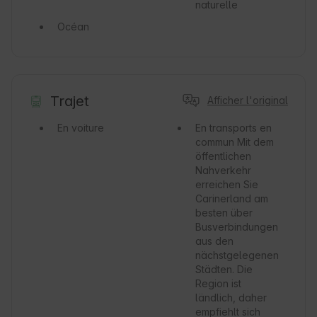
naturelle
Océan
Trajet
Afficher l'original
En voiture
En transports en
commun
Mit dem
öffentlichen
Nahverkehr
erreichen Sie
Carinerland am
besten über
Busverbindungen
aus den
nächstgelegenen
Städten. Die
Region ist
ländlich, daher
empfiehlt sich