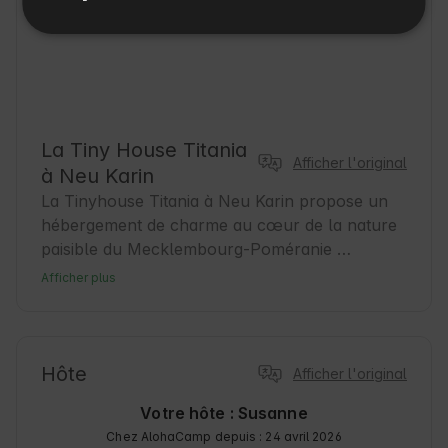
La Tiny House Titania
Afficher l'original
à Neu Karin
La Tinyhouse Titania à Neu Karin propose un 
hébergement de charme au cœur de la nature 
paisible du Mecklembourg-Poméranie 
occidentale. Cette petite oasis est idéale pour 
Afficher plus
les voyageurs à la recherche d'une pause 
détente tout en découvrant la beauté de la 
région. Neu Karin est un point de départ idéal 
pour des excursions dans les environs et offre 
Hôte
Afficher l'original
une atmosphère chaleureuse aux voyageurs. 
Votre hôte : Susanne
Que ce soit pour des randonnées, des balades 
Chez AlohaCamp depuis : 24 avril 2026
à vélo ou simplement pour profiter de l'air 