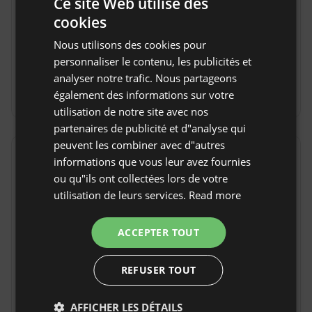
Ce site Web utilise des
Règles de la propriété
cookies
ENGLISH
Heure d'arrivée : à partir de 15:00
Nous utilisons des cookies pour
SPANISH
Heure de départ : jusqu'à 11:00
personnaliser le contenu, les publicités et
POLISH
analyser notre trafic. Nous partageons
Annulation gratuite :
jusqu'à 7 jours avant la date
également des informations sur votre
d'arrivée
GERMAN
utilisation de notre site avec nos
ITALIAN
partenaires de publicité et d"analyse qui
FRENCH
peuvent les combiner avec d"autres
Emplacement
informations que vous leur avez fournies
CZECH
ou qu"ils ont collectées lors de votre
Neu Karin, Province Mecklenburg-Vorpommern,
DUTCH
Allemagne
utilisation de leurs services.
Read more
SLOVAK
ACCEPTER TOUT
REFUSER TOUT
AFFICHER LES DÉTAILS