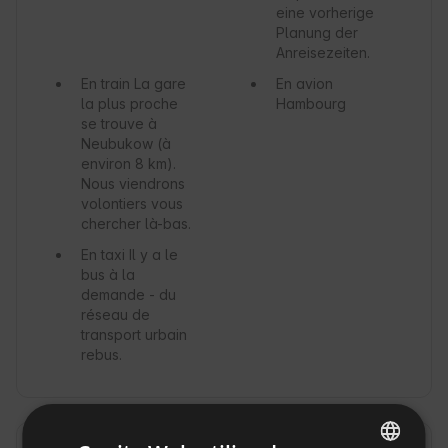
eine vorherige
Planung der
Anreisezeiten.
En train
La gare
En avion
la plus proche
Hambourg
se trouve à
Neubukow (à
environ 8 km).
Nous viendrons
volontiers vous
chercher là-bas.
En taxi
Il y a le
bus à la
demande - du
réseau de
transport urbain
rebus.