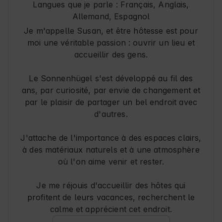
Langues que je parle :
Français, Anglais,
frais, chaque visiteur y trouvera son propre 
Allemand, Espagnol
moment de communion avec la nature. Cet 
Je m'appelle Susan, et être hôtesse est pour
hébergement allie confort et mode de vie 
moi une véritable passion : ouvrir un lieu et
proche de la nature et invite à la détente. 🍃
accueillir des gens.
Le Sonnenhügel s'est développé au fil des
ans, par curiosité, par envie de changement et
par le plaisir de partager un bel endroit avec
d'autres.
J'attache de l'importance à des espaces clairs,
à des matériaux naturels et à une atmosphère
où l'on aime venir et rester.
Je me réjouis d'accueillir des hôtes qui
profitent de leurs vacances, recherchent le
calme et apprécient cet endroit.