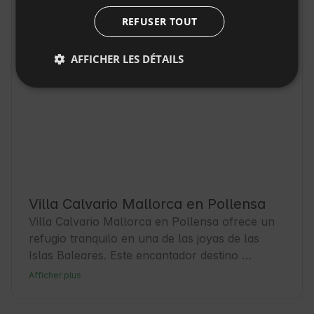
REFUSER TOUT
AFFICHER LES DÉTAILS
Villa Calvario Mallorca en Pollensa
Villa Calvario Mallorca en Pollensa ofrece un 
refugio tranquilo en una de las joyas de las 
Islas Baleares. Este encantador destino 
combina historia, cultura y un ambiente 
Afficher plus
relajado ideal para los Huéspedes que buscan 
una escapada auténtica. La villa es perfecta 