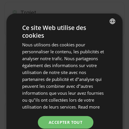
Trajet
En voiture
En avion
Ce site Web utilise des
cookies
ENGLISH
Nous utilisons des cookies pour
SPANISH
personnaliser le contenu, les publicités et
Règles de la propriété
POLISH
analyser notre trafic. Nous partageons
Heure d'arrivée : à partir de 17:00
également des informations sur votre
GERMAN
utilisation de notre site avec nos
Heure de départ : jusqu'à 10:00
ITALIAN
partenaires de publicité et d"analyse qui
Réservation non remboursable
FRENCH
peuvent les combiner avec d"autres
informations que vous leur avez fournies
CZECH
ou qu"ils ont collectées lors de votre
DUTCH
utilisation de leurs services.
Read more
Emplacement
SLOVAK
Pollensa, Province Islas Baleares, Espagne
ACCEPTER TOUT