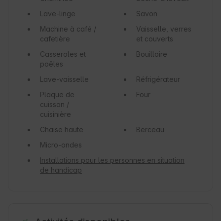
Lave-linge
Savon
Machine à café /
Vaisselle, verres
cafetière
et couverts
Casseroles et
Bouilloire
poêles
Lave-vaisselle
Réfrigérateur
Plaque de
Four
cuisson /
cuisinière
Chaise haute
Berceau
Micro-ondes
Installations pour les personnes en situation
de handicap