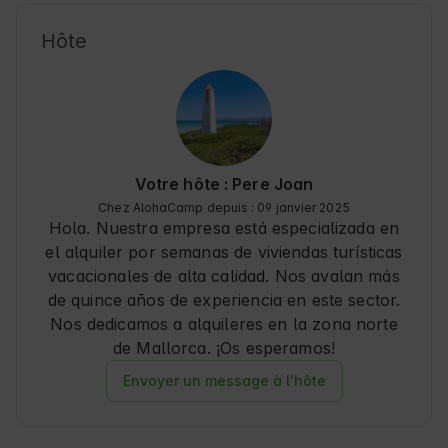
para quienes disfrutan de la Naturaleza y 
desean explorar la región con comodidad. 
Hôte
Pollensa es conocida por sus calles 
empedradas, mercados locales y su proximidad 
a playas y montañas, haciendo que cada viaje 
sea una aventura inolvidable 🌿.
Votre hôte : Pere Joan
Chez AlohaCamp depuis : 09 janvier 2025
Hola. Nuestra empresa está especializada en
el alquiler por semanas de viviendas turísticas
vacacionales de alta calidad. Nos avalan más
de quince años de experiencia en este sector.
Nos dedicamos a alquileres en la zona norte
de Mallorca. ¡Os esperamos!
Envoyer un message à l'hôte