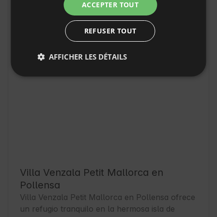
Emplacement
ACCEPTER TOUT
Pollensa, Province Islas Baleares, Espagne
REFUSER TOUT
AFFICHER LES DÉTAILS
Villa Venzala Petit Mallorca en
Pollensa
Villa Venzala Petit Mallorca en Pollensa ofrece 
un refugio tranquilo en la hermosa isla de 