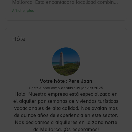
Mallorca. Esta encantadora localidad combina 
historia, cultura y un ambiente relajado ideal 
Afficher plus
para los Huéspedes que buscan desconectar. 
Pollensa es conocida por sus calles 
empedradas y su vibrante mercado local, 
perfecto para explorar durante su estancia. La 
Hôte
villa es un punto de partida excelente para 
descubrir la Naturaleza y la cultura de las Islas 
Baleares, con fácil acceso a playas y senderos 
naturales. Los Huéspedes disfrutarán de un 
alojamiento cómodo y cercano a servicios que 
facilitan una experiencia auténtica y relajante. 
Votre hôte : Pere Joan
🍃
Chez AlohaCamp depuis : 09 janvier 2025
Hola. Nuestra empresa está especializada en
el alquiler por semanas de viviendas turísticas
vacacionales de alta calidad. Nos avalan más
de quince años de experiencia en este sector.
Nos dedicamos a alquileres en la zona norte
de Mallorca. ¡Os esperamos!