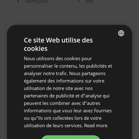
Montagnes
Mer
Trajet
Ce site Web utilise des
En voiture
En avion
cookies
ENGLISH
Nous utilisons des cookies pour
SPANISH
personnaliser le contenu, les publicités et
POLISH
analyser notre trafic. Nous partageons
Règles de la propriété
également des informations sur votre
GERMAN
utilisation de notre site avec nos
Heure d'arrivée : à partir de 17:00
ITALIAN
partenaires de publicité et d"analyse qui
Heure de départ : jusqu'à 10:00
FRENCH
peuvent les combiner avec d"autres
informations que vous leur avez fournies
Réservation non remboursable
CZECH
ou qu"ils ont collectées lors de votre
DUTCH
utilisation de leurs services.
Read more
SLOVAK