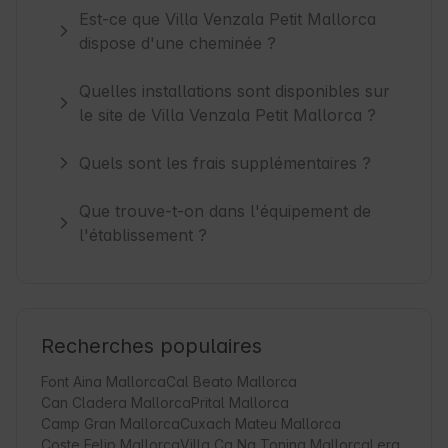
Est-ce que Villa Venzala Petit Mallorca
dispose d'une cheminée ?
Quelles installations sont disponibles sur
le site de Villa Venzala Petit Mallorca ?
Quels sont les frais supplémentaires ?
Que trouve-t-on dans l'équipement de
l'établissement ?
Recherches populaires
Font Aina Mallorca
Cal Beato Mallorca
Can Cladera Mallorca
Prital Mallorca
Camp Gran Mallorca
Cuxach Mateu Mallorca
Coste Felip Mallorca
Villa Ca Na Tonina Mallorca
Lera