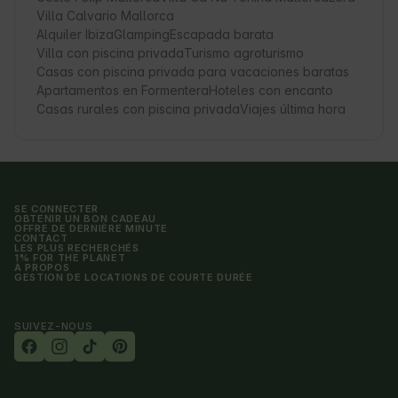
Villa Calvario Mallorca
Alquiler Ibiza
Glamping
Escapada barata
Villa con piscina privada
Turismo agroturismo
Casas con piscina privada para vacaciones baratas
Apartamentos en Formentera
Hoteles con encanto
Casas rurales con piscina privada
Viajes última hora
SE CONNECTER
OBTENIR UN BON CADEAU
OFFRE DE DERNIÈRE MINUTE
CONTACT
LES PLUS RECHERCHÉS
1% FOR THE PLANET
À PROPOS
GESTION DE LOCATIONS DE COURTE DURÉE
SUIVEZ-NOUS