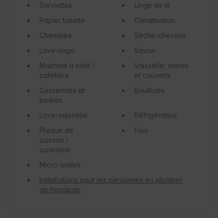
Serviettes
Linge de lit
Papier toilette
Climatisation
Cheminée
Sèche-cheveux
Lave-linge
Savon
Machine à café /
Vaisselle, verres
cafetière
et couverts
Casseroles et
Bouilloire
poêles
Lave-vaisselle
Réfrigérateur
Plaque de
Four
cuisson /
cuisinière
Micro-ondes
Installations pour les personnes en situation
de handicap