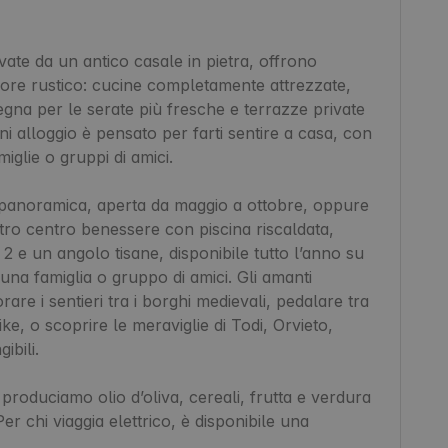
vate da un antico casale in pietra, offrono 
ore rustico: cucine completamente attrezzate, 
egna per le serate più fresche e terrazze private 
gni alloggio è pensato per farti sentire a casa, con 
iglie o gruppi di amici.

a panoramica, aperta da maggio a ottobre, oppure 
ro centro benessere con piscina riscaldata, 
e un angolo tisane, disponibile tutto l’anno su 
na famiglia o gruppo di amici. Gli amanti 
rare i sentieri tra i borghi medievali, pedalare tra 
ke, o scoprire le meraviglie di Todi, Orvieto, 
bili.

produciamo olio d’oliva, cereali, frutta e verdura 
er chi viaggia elettrico, è disponibile una 