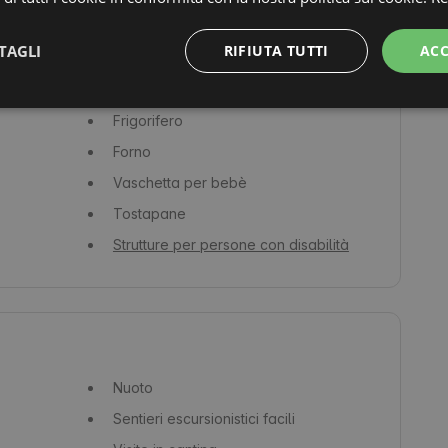
Sapone
TAGLI
RIFIUTA TUTTI
ACC
Macchina del caffè / caffettiera
Pentole e padelle
Frigorifero
Forno
Vaschetta per bebè
Tostapane
Strutture per persone con disabilità
Nuoto
Sentieri escursionistici facili