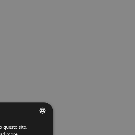
o questo sito,
ENGLISH
ad more