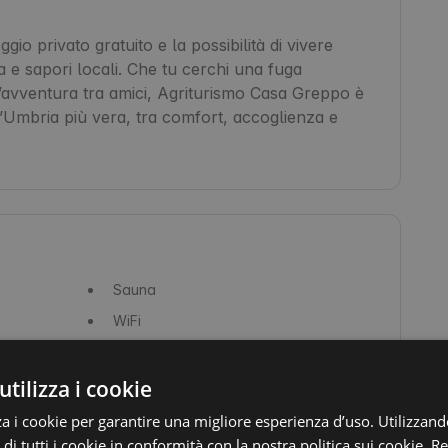
io privato gratuito e la possibilità di vivere 
 e sapori locali. Che tu cerchi una fuga 
’avventura tra amici, Agriturismo Casa Greppo è 
l’Umbria più vera, tra comfort, accoglienza e 
Sauna
WiFi
Piscina
Biancheria da letto
utilizza i cookie
Aria condizionata
za i cookie per garantire una migliore esperienza d’uso. Utilizzand
 di tutti i cookie in conformità con la nostra politica sui cookie.
Re
Asciugacapelli