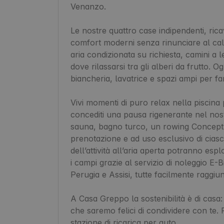
Venanzo.

Le nostre quattro case indipendenti, rica
comfort moderni senza rinunciare al cal
aria condizionata su richiesta, camini a l
dove rilassarsi tra gli alberi da frutto. O
biancheria, lavatrice e spazi ampi per fam
Vivi momenti di puro relax nella piscin
concediti una pausa rigenerante nel nost
sauna, bagno turco, un rowing Concept 2 
prenotazione e ad uso esclusivo di ciascu
dell’attività all’aria aperta potranno esplo
i campi grazie al servizio di noleggio E-Bi
Perugia e Assisi, tutte facilmente raggiungi
A Casa Greppo la sostenibilità è di casa: 
che saremo felici di condividere con te. P
stazione di ricarica per auto.
